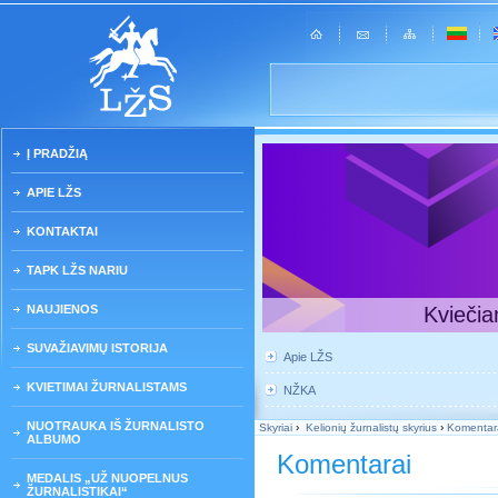
Į PRADŽIĄ
APIE LŽS
KONTAKTAI
TAPK LŽS NARIU
NAUJIENOS
Kviečia
SUVAŽIAVIMŲ ISTORIJA
Apie LŽS
KVIETIMAI ŽURNALISTAMS
NŽKA
NUOTRAUKA IŠ ŽURNALISTO
Skyriai
›
Kelionių žurnalistų skyrius
›
Komentar
ALBUMO
Komentarai
MEDALIS „UŽ NUOPELNUS
ŽURNALISTIKAI“