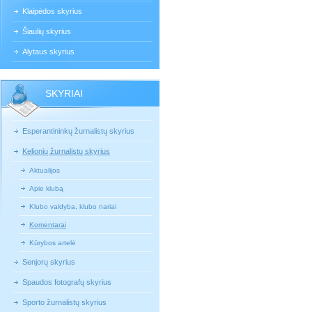
Klaipėdos skyrius
Šiaulių skyrius
Alytaus skyrius
SKYRIAI
Esperantininkų žurnalistų skyrius
Kelionių žurnalistų skyrius
Aktualijos
Apie klubą
Klubo valdyba, klubo nariai
Komentarai
Kūrybos artelė
Senjorų skyrius
Spaudos fotografų skyrius
Sporto žurnalistų skyrius