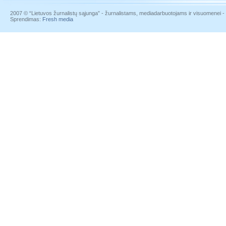
2007 © “Lietuvos žurnalistų sąjunga” - žurnalistams, mediadarbuotojams ir visuomenei - į
Sprendimas:
Fresh media