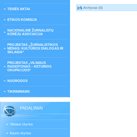
Archyvas (0)
TEISĖS AKTAI
ETIKOS KOMISIJA
NACIONALINĖ ŽURNALISTŲ
KŪRĖJŲ ASOCIACIJA
PROJEKTAS „ŽURNALISTIKOS
MENAS: KULTŪROS DIALOGAS IR
SKLAIDA“
PROJEKTAS „VILNIAUS
RADIOFONAS – KETURIOS
OKUPACIJOS“
NUORODOS
TIKRINIMAMS
PADALINIAI
Vilniaus skyrius
Kauno skyrius