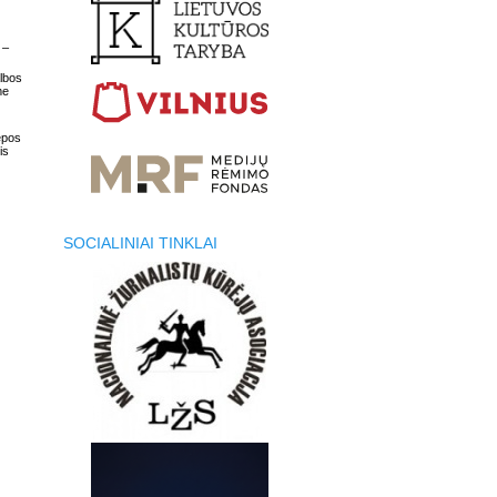
 –
lbos
me
epos
is
SOCIALINIAI TINKLAI