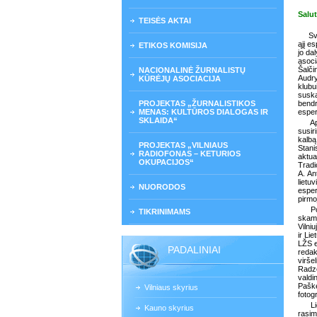
Salu
TEISĖS AKTAI
Sveik
ąjį e
ETIKOS KOMISIJA
jo da
asoci
Šalči
NACIONALINĖ ŽURNALISTŲ
Audry
KŪRĖJŲ ASOCIACIJA
klubu
suska
PROJEKTAS „ŽURNALISTIKOS
bendr
MENAS: KULTŪROS DIALOGAS IR
esper
SKLAIDA“
Ap
susir
kalbą
PROJEKTAS „VILNIAUS
Stani
RADIOFONAS – KETURIOS
aktua
OKUPACIJOS“
Tradi
A. An
lietu
NUORODOS
esper
pirmo
Po
TIKRINIMAMS
skamb
Vilni
ir Li
LŽS e
PADALINIAI
redak
virše
Radze
valdi
Paške
Vilniaus skyrius
fotog
L
Kauno skyrius
rasim