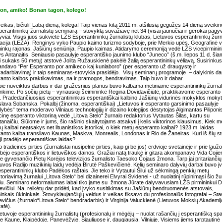
ton, amiko! Bonan tagon, kolego!
as, bičiuli! Labą dieną, kolega! Taip vienas kitą 2011 m. atšilusią gegužės 14 dieną sveikino
sperantininkų-žurnalistų seminarą – stovyklą suvažiavę net 34 (visai jaunučiai ir gerokai pag
lyviai. Visus juos sukvietė LŽS Esperantininkų žurnalistų klubas, Lietuvos esperantininkų žurn
acija (LEŽA). Renginys vyko Paupio kaimo turizmo sodyboje, prie Merkio upės. Geografinė vi
ninkų rajonas, Jašiūnų seniūnija, Paupio kaimas. Atidarymo ceremoniją vedė LŽS vicepirmini
s Antanaitis. Seniausio pasaulyje esperantiško jaunimo klubo “Juneco” (š.m. liepos 11 d. šia
i sukaks 50 metų) atstovė Jolita Ružauskienė pakėlė žalią esperantininkų vėliavą. Susirinkusi
ndavo “Per Esperanto por amikeco kaj kunlaboro” (per esperanto už draugystę ir
adarbiavimą) ir taip seminaras-stovykla prasidėjo.
Visų seminarų programoje – dalykinis da
anto kalbos praktikavimas, na ir pramogos, bendravimas. Taip buvo ir dabar.
ie nuveiktus darbus ir dar gražesnius planus buvo kalbama metiniame esperantininkų žurnal
inkime. Po sočių pietų – vyriausioji šeimininkė Regina Dovidavičiūtė, praktikavome esperanto
. Pradedančiuosius esperantininkus esperantiškai kalbino Jašiūnų vidurinės mokyklos mokyt
slava Sobanska. Pokalbį (žinoma, esperantiškai) „Lietuvos ir esperanto garsinimo pasaulyje
lybės“ tema moderavo Vilniaus technologijų ir dizaino kolegijos dėstytojas Algimantas Piliponi
cinę esperanto viktoriną vedė „Litova Stelo“ žurnalo redaktorius Vytautas Šilas, kartu su
tanaičiu. Siūlome ir jums, šio rašinio skaitytojams atsakyti į kelis viktorinos klausimus. Kiek m
vių kalbai neatsakys net lituanistikos istorikai, o kiek metų esperanto kalbai? 1923 m. laidas
anto kalba transliavo Kaunas, Maskva, Monrealis, Londonas ir Rio de Žaneiras. Kuri iš šių st
ji pradėjo esperantiškas laidas?
 tradicinės pirties (žurnalistai nusipelnė pirties, kaip gi be jos) erdvioje svetainėje ir prie laužo
ėjo esperantiškos ir lietuviškos dainos. Gražiai natą traukė ir gitara akompanavo Vida Čojie
uje gyvenančio Pietų Korėjos televizijos žurnalisto Taesoko Čojaus žmona. Tarp jai pritarianči
etuvos Radijo muzikinių laidų vedėja Birutė Paškevičienė. Kelių seminaro dalyvių darbai buvo įve
sperantininkų klubo Padėkos raštais. Jie teko ir Vytautui Šilui už sėkmingą penkių metų
toriavimą žurnalui „Litova Stelo“ bei dizainerei Elvyrai Svidenei - už nuolatinį rūpinimąsi šio žu
liu. Seminaro neformalumas labai tiko jame su žmona Jūrate dalyvavusiam LŽS pirmininkui Da
vičiui. Na, reikėtų dar pridėti, kad įvyko susitikimas su Jašiūnų bendruomenės atstovais,
ninkais ūkininkais. Stovyklaujančiųjų veidus ir veikas fiksavo du profesionalūs fotografai – St
vičius (žurnalo“Litova Stelo“ bendradarbis) ir Virginija Valuckienė (Lietuvos Mokslų Akademi
rafė).
ietuvoje esperantininkų žurnalistų (profesionalų ir mėgėjų – nuolat rašančių į esperantišką sp
e Kaune, Klaipėdoje, Panevėžyje, Šiauliuose ir, daugiausia, Vilniuje. Visiems jiems tarptautinė