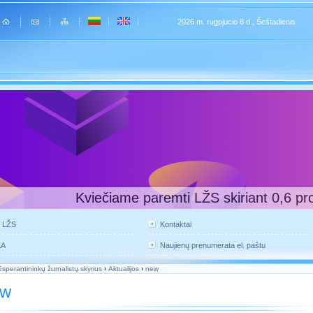
2026 m. rugpjucio 8 d., Šeštadienis
Kviečiame paremti LŽS skiriant 0,6 pr
e LŽS
Kontaktai
KA
Naujienų prenumerata el. paštu
Esperantininkų žurnalistų skyrius
›
Aktualijos
›
new
ew