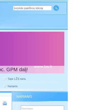
oc. GPM dalį!
Tapk LŽS nariu
Nariams
NARIAMS