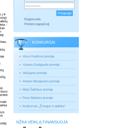
 į 4-
yvenę)
Registruotis
alistų
Priminti slaptažodį
eta -
nkas
m
eji
rbas,
KONKURSAI
istų
oja
Vinco Kudirkos premija
s.
Vytauto Gedgaudo premija
etų
Vaižganto premija
očių
Antano Macijausko premija
nė,
Mato Šalčiaus premija
ų buvo
rtinti
Petro Babicko premija
rnalo
iniui
Konkursas „Žmogus ir aplinka“
asys
jos
NŽKA VEIKLĄ FINANSUOJA
audą)