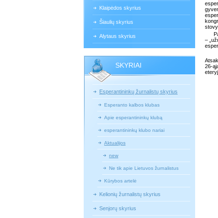
esper
Klaipėdos skyrius
gyve
esper
kongr
Šiaulių skyrius
stovy
P
Alytaus skyrius
– „už
esper
Atsak
SKYRIAI
26-ąj
etery
Esperantininkų žurnalistų skyrius
Esperanto kalbos klubas
Apie esperantininkų klubą
esperantininkų klubo nariai
Aktualijos
new
Ne tik apie Lietuvos žurnalistus
Kūrybos artelė
Kelionių žurnalistų skyrius
Senjorų skyrius