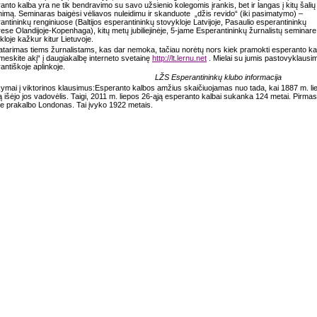
anto kalba yra ne tik bendravimo su savo užsienio kolegomis įrankis, bet ir langas į kitų šalių
nimą.
Seminaras baigėsi vėliavos nuleidimu ir skanduote
„džis revido“ (iki pasimatymo) –
antininkų renginiuose (Baltijos esperantininkų stovykloje Latvijoje, Pasaulio esperantininkų
ese Olandijoje-Kopenhaga), kitų metų jubiliejinėje, 5-jame Esperantininkų žurnalistų seminare
kloje kažkur kitur Lietuvoje.
atarimas tiems žurnalistams, kas dar nemoka, tačiau norėtų nors kiek pramokti esperanto ka
meskite akį“ į daugiakalbę interneto svetainę
http://lt.lernu.net
. Mielai su jumis pastovyklausi
antiškoje aplinkoje.
LŽS Esperantininkų klubo informacija
ymai į viktorinos klausimus:
Esperanto kalbos amžius skaičiuojamas nuo tada, kai 1887 m. li
ą išėjo jos vadovėlis. Taigi, 2011 m. liepos 26-ąją esperanto kalbai sukanka 124 metai. Pirmas
je prakalbo Londonas. Tai įvyko 1922 metais.