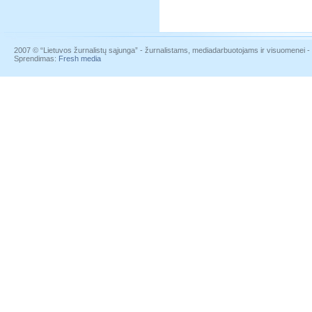
2007 © “Lietuvos žurnalistų sąjunga” - žurnalistams, mediadarbuotojams ir visuomenei - į
Sprendimas:
Fresh media