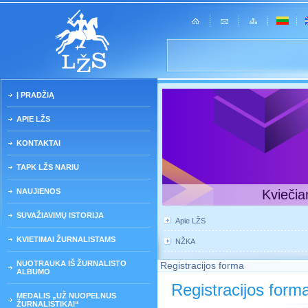
Į PRADŽIĄ
APIE LŽS
KONTAKTAI
TAPK LŽS NARIU
NAUJIENOS
Kviečia
SUVAŽIAVIMŲ ISTORIJA
Apie LŽS
KVIETIMAI ŽURNALISTAMS
NŽKA
NUOTRAUKA IŠ ŽURNALISTO
Registracijos forma
ALBUMO
Registracijos form
MEDALIS „UŽ NUOPELNUS
ŽURNALISTIKAI“