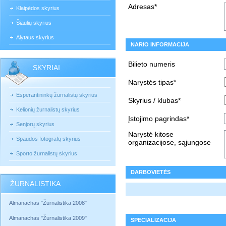
Adresas*
Klaipėdos skyrius
Šiaulių skyrius
Alytaus skyrius
NARIO INFORMACIJA
Bilieto numeris
SKYRIAI
Narystės tipas*
Esperantininkų žurnalistų skyrius
Skyrius / klubas*
Kelionių žurnalistų skyrius
Įstojimo pagrindas*
Senjorų skyrius
Narystė kitose
Spaudos fotografų skyrius
organizacijose, sąjungose
Sporto žurnalistų skyrius
DARBOVIETĖS
ŽURNALISTIKA
Almanachas "Žurnalistika 2008"
Almanachas "Žurnalistika 2009"
SPECIALIZACIJA