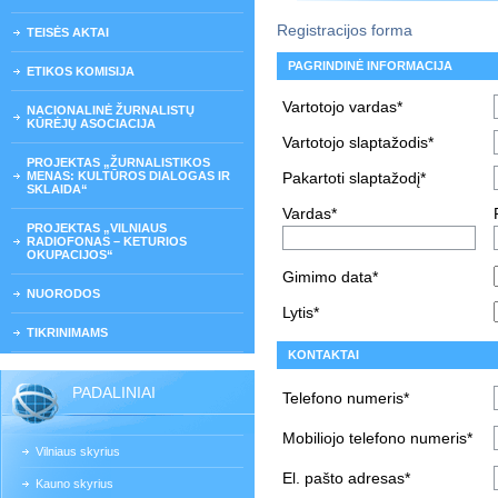
Registracijos forma
TEISĖS AKTAI
PAGRINDINĖ INFORMACIJA
ETIKOS KOMISIJA
Vartotojo vardas*
NACIONALINĖ ŽURNALISTŲ
KŪRĖJŲ ASOCIACIJA
Vartotojo slaptažodis*
PROJEKTAS „ŽURNALISTIKOS
MENAS: KULTŪROS DIALOGAS IR
Pakartoti slaptažodį*
SKLAIDA“
Vardas*
PROJEKTAS „VILNIAUS
RADIOFONAS – KETURIOS
OKUPACIJOS“
Gimimo data*
NUORODOS
Lytis*
TIKRINIMAMS
KONTAKTAI
PADALINIAI
Telefono numeris*
Mobiliojo telefono numeris*
Vilniaus skyrius
El. pašto adresas*
Kauno skyrius