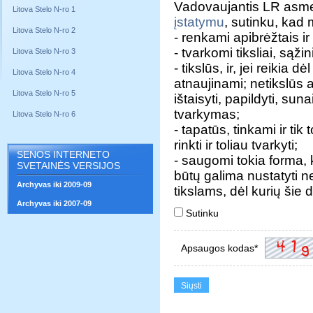
Vadovaujantis LR asm
Litova Stelo N-ro 1
įstatymu
, sutinku, ka
Litova Stelo N-ro 2
- renkami apibrėžtais ir 
- tvarkomi tiksliai, sąžini
Litova Stelo N-ro 3
- tikslūs, ir, jei reik
Litova Stelo N-ro 4
atnaujinami; netikslūs
Litova Stelo N-ro 5
ištaisyti, papildyti, sun
tvarkymas;
Litova Stelo N-ro 6
- tapatūs, tinkami ir tik
rinkti ir toliau tvarkyti;
SENOS INTERNETO
- saugomi tokia forma
SVETAINĖS VERSIJOS
būtų galima nustatyti ne
Archyvas iki 2009-09
tikslams, dėl kurių šie
Archyvas iki 2007-09
Sutinku
Apsaugos kodas*