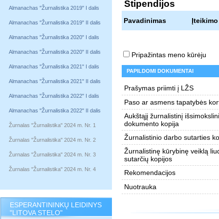
Stipendijos
Almanachas "Žurnalistika 2019" I dalis
Pavadinimas
Įteikimo
Almanachas "Žurnalistika 2019" II dalis
Almanachas "Žurnalistika 2020" I dalis
Almanachas "Žurnalistika 2020" II dalis
Pripažintas meno kūrėju
Almanachas "Žurnalistika 2021" I dalis
PAPILDOMI DOKUMENTAI
Almanachas "Žurnalistika 2021" II dalis
Prašymas priimti į LŽS
Almanachas "Žurnalistika 2022" I dalis
Paso ar asmens tapatybės kort
Almanachas "Žurnalistika 2022" II dalis
Aukštąjį žurnalistinį išsimokslin
dokumento kopija
Žurnalas "Žurnalistika" 2024 m. Nr. 1
Žurnalistinio darbo sutarties ko
Žurnalas "Žurnalistika" 2024 m. Nr. 2
Žurnalistinę kūrybinę veiklą liu
Žurnalas "Žurnalistika" 2024 m. Nr. 3
sutarčių kopijos
Žurnalas "Žurnalistika" 2024 m. Nr. 4
Rekomendacijos
Nuotrauka
ESPERANTININKŲ LEIDINYS
"LITOVA STELO"