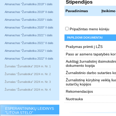
Stipendijos
Almanachas "Žurnalistika 2019" I dalis
Pavadinimas
Įteikimo
Almanachas "Žurnalistika 2019" II dalis
Almanachas "Žurnalistika 2020" I dalis
Almanachas "Žurnalistika 2020" II dalis
Pripažintas meno kūrėju
Almanachas "Žurnalistika 2021" I dalis
PAPILDOMI DOKUMENTAI
Almanachas "Žurnalistika 2021" II dalis
Prašymas priimti į LŽS
Almanachas "Žurnalistika 2022" I dalis
Paso ar asmens tapatybės kort
Almanachas "Žurnalistika 2022" II dalis
Aukštąjį žurnalistinį išsimokslin
dokumento kopija
Žurnalas "Žurnalistika" 2024 m. Nr. 1
Žurnalistinio darbo sutarties ko
Žurnalas "Žurnalistika" 2024 m. Nr. 2
Žurnalistinę kūrybinę veiklą liu
Žurnalas "Žurnalistika" 2024 m. Nr. 3
sutarčių kopijos
Žurnalas "Žurnalistika" 2024 m. Nr. 4
Rekomendacijos
Nuotrauka
ESPERANTININKŲ LEIDINYS
"LITOVA STELO"