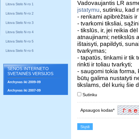
Vadovaujantis LR asm
Litova Stelo N-ro 1
įstatymu
, sutinku, ka
Litova Stelo N-ro 2
- renkami apibrėžtais ir 
- tvarkomi tiksliai, sąžini
Litova Stelo N-ro 3
- tikslūs, ir, jei reik
Litova Stelo N-ro 4
atnaujinami; netikslūs
Litova Stelo N-ro 5
ištaisyti, papildyti, sun
tvarkymas;
Litova Stelo N-ro 6
- tapatūs, tinkami ir tik
rinkti ir toliau tvarkyti;
SENOS INTERNETO
- saugomi tokia forma
SVETAINĖS VERSIJOS
būtų galima nustatyti ne
Archyvas iki 2009-09
tikslams, dėl kurių šie
Archyvas iki 2007-09
Sutinku
Apsaugos kodas*