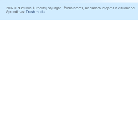
2007 © “Lietuvos žurnalistų sąjunga” - žurnalistams, mediadarbuotojams ir visuomenei - į
Sprendimas:
Fresh media