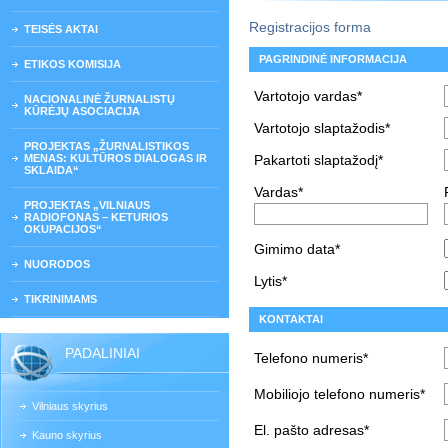
Registracijos forma
TEISĖS AKTAI
PAGRINDINĖ INFORMACIJA
ETIKOS KOMISIJA
Vartotojo vardas*
NACIONALINĖ ŽURNALISTŲ
KŪRĖJŲ ASOCIACIJA
Vartotojo slaptažodis*
PROJEKTAS „ŽURNALISTIKOS
MENAS: KULTŪROS DIALOGAS IR
Pakartoti slaptažodį*
SKLAIDA“
Vardas*
PROJEKTAS „VILNIAUS
RADIOFONAS – KETURIOS
OKUPACIJOS“
Gimimo data*
NUORODOS
Lytis*
TIKRINIMAMS
KONTAKTAI
PADALINIAI
Telefono numeris*
Mobiliojo telefono numeris*
Vilniaus skyrius
El. pašto adresas*
Kauno skyrius