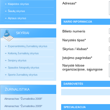
Adresas*
Klaipėdos skyrius
Šiaulių skyrius
Alytaus skyrius
NARIO INFORMACIJA
Bilieto numeris
SKYRIAI
Narystės tipas*
Esperantininkų žurnalistų skyrius
Skyrius / klubas*
Kelionių žurnalistų skyrius
Įstojimo pagrindas*
Senjorų skyrius
Narystė kitose
Spaudos fotografų skyrius
organizacijose, sąjungose
Sporto žurnalistų skyrius
DARBOVIETĖS
ŽURNALISTIKA
Almanachas "Žurnalistika 2008"
Almanachas "Žurnalistika 2009"
SPECIALIZACIJA