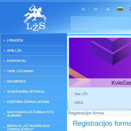
Į PRADŽIĄ
APIE LŽS
KONTAKTAI
TAPK LŽS NARIU
NAUJIENOS
Kviečia
SUVAŽIAVIMŲ ISTORIJA
Apie LŽS
KVIETIMAI ŽURNALISTAMS
NŽKA
NUOTRAUKA IŠ ŽURNALISTO
Registracijos forma
ALBUMO
Registracijos form
MEDALIS „UŽ NUOPELNUS
ŽURNALISTIKAI“