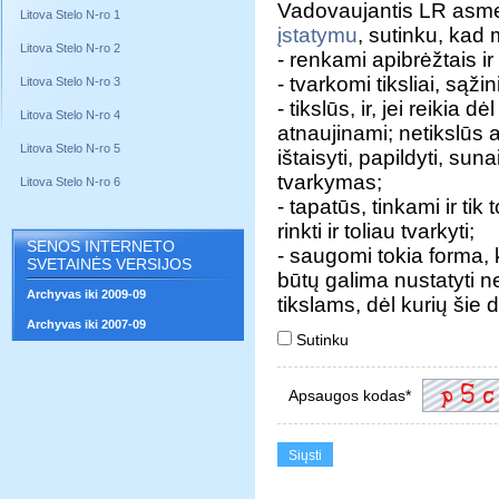
Vadovaujantis LR asm
Litova Stelo N-ro 1
įstatymu
, sutinku, ka
Litova Stelo N-ro 2
- renkami apibrėžtais ir 
- tvarkomi tiksliai, sąžini
Litova Stelo N-ro 3
- tikslūs, ir, jei reik
Litova Stelo N-ro 4
atnaujinami; netikslūs
Litova Stelo N-ro 5
ištaisyti, papildyti, sun
tvarkymas;
Litova Stelo N-ro 6
- tapatūs, tinkami ir tik
rinkti ir toliau tvarkyti;
SENOS INTERNETO
- saugomi tokia forma
SVETAINĖS VERSIJOS
būtų galima nustatyti ne
Archyvas iki 2009-09
tikslams, dėl kurių šie
Archyvas iki 2007-09
Sutinku
Apsaugos kodas*