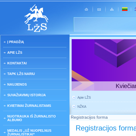
Į PRADŽIĄ
APIE LŽS
KONTAKTAI
TAPK LŽS NARIU
NAUJIENOS
Kviečia
SUVAŽIAVIMŲ ISTORIJA
Apie LŽS
KVIETIMAI ŽURNALISTAMS
NŽKA
NUOTRAUKA IŠ ŽURNALISTO
Registracijos forma
ALBUMO
Registracijos form
MEDALIS „UŽ NUOPELNUS
ŽURNALISTIKAI“