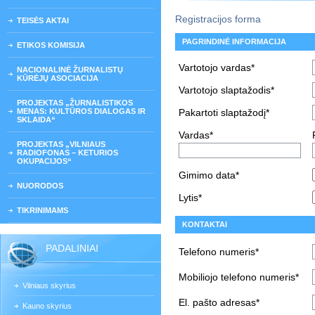
Registracijos forma
TEISĖS AKTAI
PAGRINDINĖ INFORMACIJA
ETIKOS KOMISIJA
Vartotojo vardas*
NACIONALINĖ ŽURNALISTŲ
KŪRĖJŲ ASOCIACIJA
Vartotojo slaptažodis*
PROJEKTAS „ŽURNALISTIKOS
MENAS: KULTŪROS DIALOGAS IR
Pakartoti slaptažodį*
SKLAIDA“
Vardas*
PROJEKTAS „VILNIAUS
RADIOFONAS – KETURIOS
OKUPACIJOS“
Gimimo data*
NUORODOS
Lytis*
TIKRINIMAMS
KONTAKTAI
PADALINIAI
Telefono numeris*
Mobiliojo telefono numeris*
Vilniaus skyrius
El. pašto adresas*
Kauno skyrius