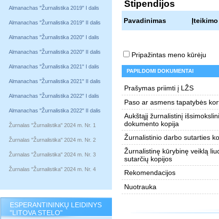
Stipendijos
Almanachas "Žurnalistika 2019" I dalis
Pavadinimas
Įteikimo
Almanachas "Žurnalistika 2019" II dalis
Almanachas "Žurnalistika 2020" I dalis
Almanachas "Žurnalistika 2020" II dalis
Pripažintas meno kūrėju
Almanachas "Žurnalistika 2021" I dalis
PAPILDOMI DOKUMENTAI
Almanachas "Žurnalistika 2021" II dalis
Prašymas priimti į LŽS
Almanachas "Žurnalistika 2022" I dalis
Paso ar asmens tapatybės kort
Almanachas "Žurnalistika 2022" II dalis
Aukštąjį žurnalistinį išsimokslin
dokumento kopija
Žurnalas "Žurnalistika" 2024 m. Nr. 1
Žurnalistinio darbo sutarties ko
Žurnalas "Žurnalistika" 2024 m. Nr. 2
Žurnalistinę kūrybinę veiklą liu
Žurnalas "Žurnalistika" 2024 m. Nr. 3
sutarčių kopijos
Žurnalas "Žurnalistika" 2024 m. Nr. 4
Rekomendacijos
Nuotrauka
ESPERANTININKŲ LEIDINYS
"LITOVA STELO"