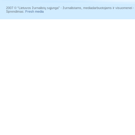
2007 © “Lietuvos žurnalistų sąjunga” - žurnalistams, mediadarbuotojams ir visuomenei - į
Sprendimas:
Fresh media