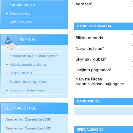
Adresas*
Klaipėdos skyrius
Šiaulių skyrius
Alytaus skyrius
NARIO INFORMACIJA
Bilieto numeris
SKYRIAI
Narystės tipas*
Esperantininkų žurnalistų skyrius
Skyrius / klubas*
Kelionių žurnalistų skyrius
Įstojimo pagrindas*
Senjorų skyrius
Narystė kitose
Spaudos fotografų skyrius
organizacijose, sąjungose
Sporto žurnalistų skyrius
DARBOVIETĖS
ŽURNALISTIKA
Almanachas "Žurnalistika 2008"
Almanachas "Žurnalistika 2009"
SPECIALIZACIJA