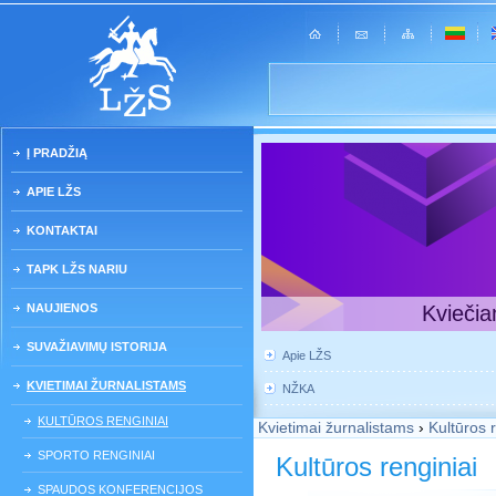
Į PRADŽIĄ
APIE LŽS
KONTAKTAI
TAPK LŽS NARIU
NAUJIENOS
Kviečia
SUVAŽIAVIMŲ ISTORIJA
Apie LŽS
KVIETIMAI ŽURNALISTAMS
NŽKA
KULTŪROS RENGINIAI
Kvietimai žurnalistams
›
Kultūros 
SPORTO RENGINIAI
Kultūros renginiai
SPAUDOS KONFERENCIJOS