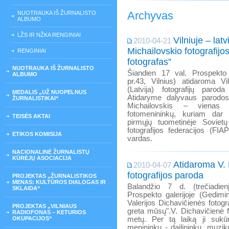
Archyvas
NUOTRAUKA IŠ ŽURNALISTO
ALBUMO
LŽS IR NŽKA RENGINIAI
Vilniuje – latv
2010-04-21
Michailovskio fotografijo
RENGINIAI
fotografas”
NUOTRAUKA IŠ ŽURNALISTO
Šiandien 17 val. Prospekto 
ALBUMO
pr.43, Vilnius) atidaroma Vi
(Latvija) fotografijų parod
MEDALIS „UŽ NUOPELNUS
Atidaryme dalyvaus parodos
ŽURNALISTIKAI“
Michailovskis – vienas r
fotomenininkų, kuriam dar 
TEISĖS AKTAI
pirmųjų tuometinėje Soviet
fotografijos federacijos (FI
ETIKOS KOMISIJA
vardas.
NACIONALINĖ ŽURNALISTŲ
KŪRĖJŲ ASOCIACIJA
Atidaroma V. 
2010-04-07
fotografijos paroda
PROJEKTAS „ŽURNALISTIKOS
MENAS: KULTŪROS DIALOGAS IR
Balandžio 7 d. (trečiadien
SKLAIDA“
Prospekto galerijoje (Gedimi
Valerijos Dichavičienės fotogr
PROJEKTAS „VILNIAUS
greta mūsų".V. Dichavičienė 
RADIOFONAS – KETURIOS
OKUPACIJOS“
metų. Per tą laiką ji sukū
menininkų - dailininkų, muzikų,