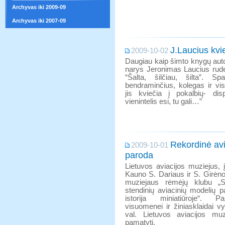
Archyvas iki 2009-09
Archyvas iki 2007-09
J.Laucius kvi
2009-10-02
Daugiau kaip šimto knygų auto
narys Jeronimas Laucius rude
“Šalta, šilčiau, šilta”. 
bendraminčius, kolegas ir vi
jis kviečia į pokalbių- di
vienintelis esi, tu gali…”
Rekordinė avi
2009-10-01
paroda
Lietuvos aviacijos muziejus, 
Kauno S. Dariaus ir S. Girėn
muziejaus rėmėjų klubu „S
stendinių aviacinių modelių p
istorija miniatiūroje“. P
visuomenei ir žiniasklaidai v
val. Lietuvos aviacijos mu
pamatyti.