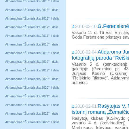
Almanachas "Žurnalistika 2015" II dalis
Almanachas "Žurnalistika 2016" I dalis
Almanachas "Žurnalistika 2016" II dalis
G.Ferensienė
2010-02-10
Almanachas "Žurnalistika 2017" I dalis
Vasario 11 d. 16 val. Vilniu
Almanachas "Žurnalistika 2017" II dalis
Goda Ferensienė pristatys savo
Almanachas "Žurnalistika 2018" I dalis
Atidaroma Jur
2010-02-04
Almanachas "Žurnalistika 2018" II dalis
fotografijų paroda “Reiški
Almanachas "Žurnalistika 2019" I dalis
Vasario 5 d. (penktadienį
galerijoje (Gedimino pr. 43
Almanachas "Žurnalistika 2019" II dalis
Jurijaus Kosino (Ukraina)
“Reiškinio "tikrovė". Atidarym
Almanachas "Žurnalistika 2020" I dalis
autorius.
Almanachas "Žurnalistika 2020" II dalis
Almanachas "Žurnalistika 2021" I dalis
Almanachas "Žurnalistika 2021" II dalis
Rašytojas V. 
2010-02-01
istorinį romaną „Žemaiči
Almanachas "Žurnalistika 2022" I dalis
Rašytojų klubas (K.Sirvydo g.
Almanachas "Žurnalistika 2022" II dalis
vasario 4 d. (ketvirtadienį)
Martinkaus kūrybos vakarą 