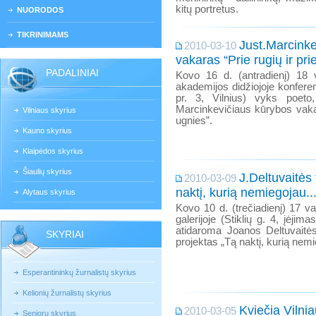
kitų portretus.
NUORODOS
TIKRINIMAMS
Just.Marcinke
2010-03-10
vakaras “Prie rugių ir pri
PADALINIAI
Kovo 16 d. (antradienį) 18 
akademijos didžiojoje konfere
pr. 3, Vilnius) vyks poeto
Marcinkevičiaus kūrybos vakar
Vilniaus skyrius
ugnies”.
Kauno skyrius
Klaipėdos skyrius
Šiaulių skyrius
J.Deltuvaitės
2010-03-09
naktį, kurią nemiegojau...
Alytaus skyrius
Kovo 10 d. (trečiadienį) 17 val
galerijoje (Stiklių g. 4, įėjim
atidaroma Joanos Deltuvaitės
SKYRIAI
projektas „Tą naktį, kurią nemie
Esperantininkų žurnalistų skyrius
Kelionių žurnalistų skyrius
Kviečia Vilnia
2010-03-05
Senjorų skyrius