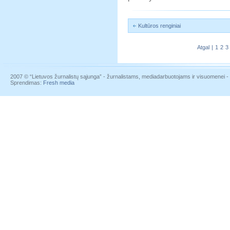
Kultūros renginiai
Atgal
|
1
2
3
2007 © “Lietuvos žurnalistų sąjunga” - žurnalistams, mediadarbuotojams ir visuomenei - į
Sprendimas:
Fresh media