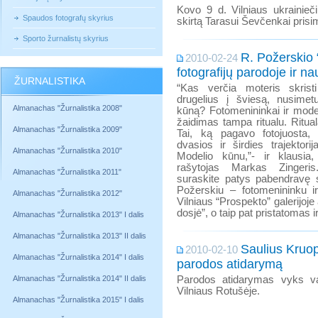
Kovo 9 d. Vilniaus ukrainieči
Spaudos fotografų skyrius
skirtą Tarasui Ševčenkai prisim
Sporto žurnalistų skyrius
R. Požerskio 
2010-02-24
fotografijų parodoje ir 
ŽURNALISTIKA
“Kas verčia moteris skrist
drugelius į šviesą, nusime
Almanachas "Žurnalistika 2008"
kūną? Fotomenininkai ir modelis
žaidimas tampa ritualu. Ritua
Almanachas "Žurnalistika 2009"
Tai, ką pagavo fotojuosta,
dvasios ir širdies trajektorija
Almanachas "Žurnalistika 2010"
Modelio kūnu,”- ir klausia
rašytojas Markas Zingeri
Almanachas "Žurnalistika 2011"
suraskite patys pabendravę 
Požerskiu – fotomenininku i
Almanachas "Žurnalistika 2012"
Vilniaus “Prospekto” galerijoje
dosjė”, o taip pat pristatomas 
Almanachas "Žurnalistika 2013" I dalis
Almanachas "Žurnalistika 2013" II dalis
Saulius Kruopi
2010-02-10
Almanachas "Žurnalistika 2014" I dalis
parodos atidarymą
Almanachas "Žurnalistika 2014" II dalis
Parodos atidarymas vyks va
Vilniaus Rotušėje.
Almanachas "Žurnalistika 2015" I dalis