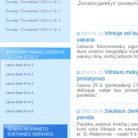
Žurnalas "Žurnalistika" 2024 m. Nr. 1
„Žemaičio garlėkys“ pristatym
Žurnalas "Žurnalistika" 2024 m. Nr. 2
Žurnalas "Žurnalistika" 2024 m. Nr. 3
Žurnalas "Žurnalistika" 2024 m. Nr. 4
Vilniuje vėl b
2010-01-21
vakarai
Lietuvos fotomenininkų sąjun
duris visiems fotografijos m
ESPERANTININKŲ LEIDINYS
vakarų ciklą, skirtą Lietuvos foto
"LITOVA STELO"
Litova Stelo N-ro 1
Vilniaus mok
2010-01-21
Litova Stelo N-ro 2
pristatymas
Litova Stelo N-ro 3
Sausio 29 d. (penktadienį) 17
didžiojoje salėje bus pris
Litova Stelo N-ro 4
paviliotas“.
Litova Stelo N-ro 5
Sauliaus Jank
2009-10-06
Litova Stelo N-ro 6
paroda
Parodos autorius kviečia į sa
SENOS INTERNETO
kuris vyks Vilniaus m. saviva
SVETAINĖS VERSIJOS
pr. 3). Atidarymas – spalio 9 d.