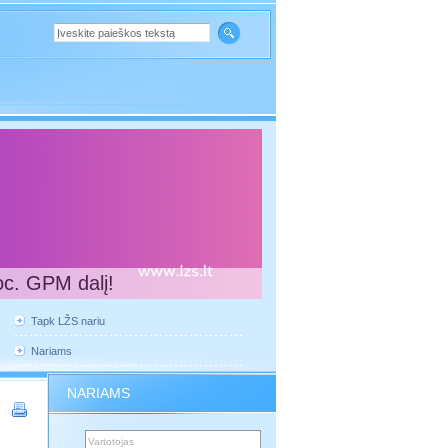
oc. GPM dalį!
Tapk LŽS nariu
Nariams
NARIAMS