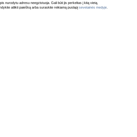
pis nurodytu adresu neegzistuoja. Gali būti jis perkeltas į kitą vietą.
dykite atlikti paiešką arba suraskite reikiamą puslapį
sevetainės medyje
.