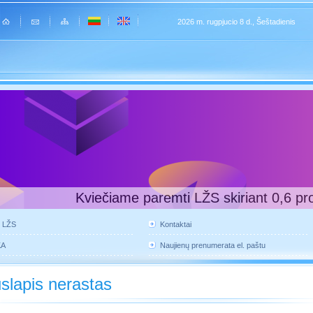
2026 m. rugpjucio 8 d., Šeštadienis
Kviečiame paremti LŽS skiriant 0,6 pr
e LŽS
Kontaktai
KA
Naujienų prenumerata el. paštu
slapis nerastas