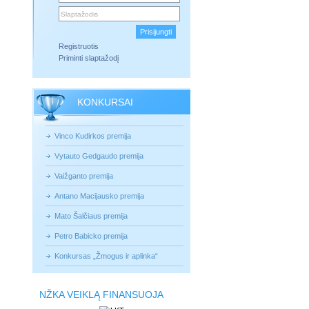
Registruotis
Priminti slaptažodį
KONKURSAI
Vinco Kudirkos premija
Vytauto Gedgaudo premija
Vaižganto premija
Antano Macijausko premija
Mato Šalčiaus premija
Petro Babicko premija
Konkursas „Žmogus ir aplinka“
NŽKA VEIKLĄ FINANSUOJA