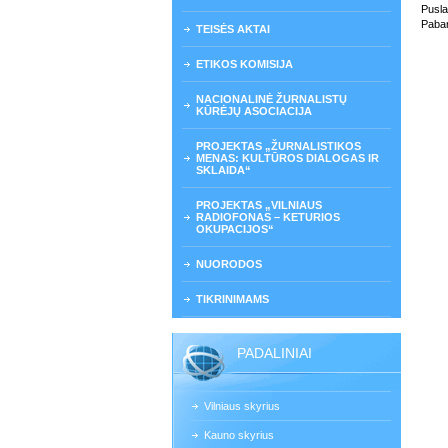
Pusla
Paban
TEISĖS AKTAI
ETIKOS KOMISIJA
NACIONALINĖ ŽURNALISTŲ
KŪRĖJŲ ASOCIACIJA
PROJEKTAS „ŽURNALISTIKOS
MENAS: KULTŪROS DIALOGAS IR
SKLAIDA“
PROJEKTAS „VILNIAUS
RADIOFONAS – KETURIOS
OKUPACIJOS“
NUORODOS
TIKRINIMAMS
PADALINIAI
Vilniaus skyrius
Kauno skyrius