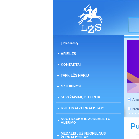
Į PRADŽIĄ
APIE LŽS
KONTAKTAI
TAPK LŽS NARIU
NAUJIENOS
SUVAŽIAVIMŲ ISTORIJA
Api
KVIETIMAI ŽURNALISTAMS
NŽ
NUOTRAUKA IŠ ŽURNALISTO
ALBUMO
Pu
MEDALIS „UŽ NUOPELNUS
ŽURNALISTIKAI“