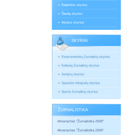
Klaipėdos skyrius
Šiaulių skyrius
Alytaus skyrius
SKYRIAI
Esperantininkų žurnalistų skyrius
Kelionių žurnalistų skyrius
Senjorų skyrius
Spaudos fotografų skyrius
Sporto žurnalistų skyrius
ŽURNALISTIKA
Almanachas "Žurnalistika 2008"
Almanachas "Žurnalistika 2009"