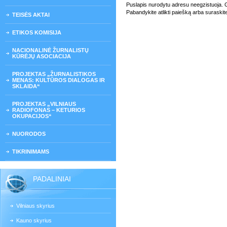
Puslapis nurodytu adresu neegzistuoja. Gali
Pabandykite atlikti paiešką arba suraskit
TEISĖS AKTAI
ETIKOS KOMISIJA
NACIONALINĖ ŽURNALISTŲ
KŪRĖJŲ ASOCIACIJA
PROJEKTAS „ŽURNALISTIKOS
MENAS: KULTŪROS DIALOGAS IR
SKLAIDA“
PROJEKTAS „VILNIAUS
RADIOFONAS – KETURIOS
OKUPACIJOS“
NUORODOS
TIKRINIMAMS
PADALINIAI
Vilniaus skyrius
Kauno skyrius