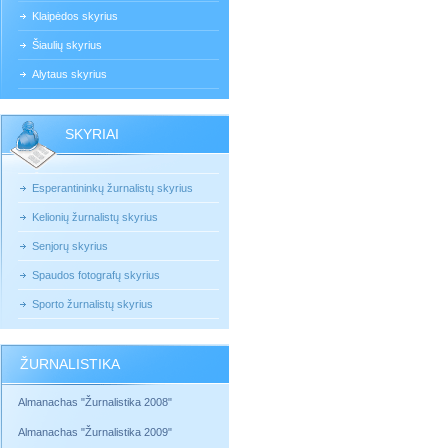
Klaipėdos skyrius
Šiaulių skyrius
Alytaus skyrius
SKYRIAI
Esperantininkų žurnalistų skyrius
Kelionių žurnalistų skyrius
Senjorų skyrius
Spaudos fotografų skyrius
Sporto žurnalistų skyrius
ŽURNALISTIKA
Almanachas "Žurnalistika 2008"
Almanachas "Žurnalistika 2009"