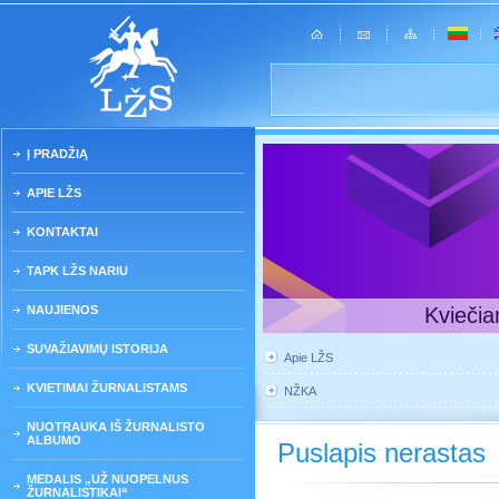
Į PRADŽIĄ
APIE LŽS
KONTAKTAI
TAPK LŽS NARIU
NAUJIENOS
Kviečia
SUVAŽIAVIMŲ ISTORIJA
Apie LŽS
KVIETIMAI ŽURNALISTAMS
NŽKA
NUOTRAUKA IŠ ŽURNALISTO
ALBUMO
Puslapis nerastas
MEDALIS „UŽ NUOPELNUS
ŽURNALISTIKAI“