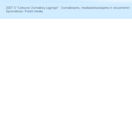
2007 © “Lietuvos žurnalistų sąjunga” - žurnalistams, mediadarbuotojams ir visuomenei - į
Sprendimas:
Fresh media