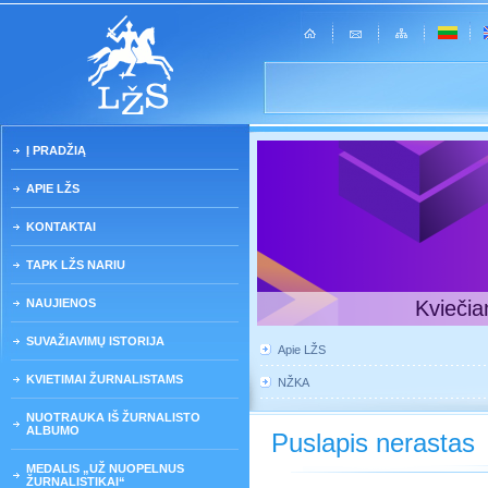
Į PRADŽIĄ
APIE LŽS
KONTAKTAI
TAPK LŽS NARIU
NAUJIENOS
Kviečia
SUVAŽIAVIMŲ ISTORIJA
Apie LŽS
KVIETIMAI ŽURNALISTAMS
NŽKA
NUOTRAUKA IŠ ŽURNALISTO
ALBUMO
Puslapis nerastas
MEDALIS „UŽ NUOPELNUS
ŽURNALISTIKAI“