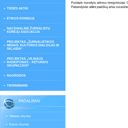
Puslapis nurodytu adresu neegzistuoja. Gali
Pabandykite atlikti paiešką arba suraskit
TEISĖS AKTAI
ETIKOS KOMISIJA
NACIONALINĖ ŽURNALISTŲ
KŪRĖJŲ ASOCIACIJA
PROJEKTAS „ŽURNALISTIKOS
MENAS: KULTŪROS DIALOGAS IR
SKLAIDA“
PROJEKTAS „VILNIAUS
RADIOFONAS – KETURIOS
OKUPACIJOS“
NUORODOS
TIKRINIMAMS
PADALINIAI
Vilniaus skyrius
Kauno skyrius