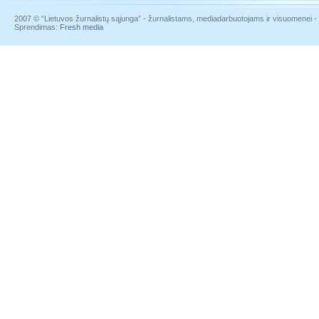
2007 © “Lietuvos žurnalistų sąjunga” - žurnalistams, mediadarbuotojams ir visuomenei - į
Sprendimas:
Fresh media