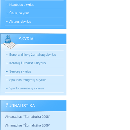
Klaipėdos skyrius
Šiaulių skyrius
Alytaus skyrius
SKYRIAI
Esperantininkų žurnalistų skyrius
Kelionių žurnalistų skyrius
Senjorų skyrius
Spaudos fotografų skyrius
Sporto žurnalistų skyrius
ŽURNALISTIKA
Almanachas "Žurnalistika 2008"
Almanachas "Žurnalistika 2009"