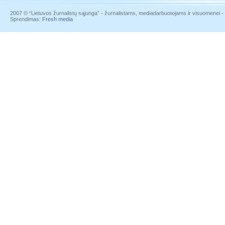
2007 © “Lietuvos žurnalistų sąjunga” - žurnalistams, mediadarbuotojams ir visuomenei - į
Sprendimas:
Fresh media