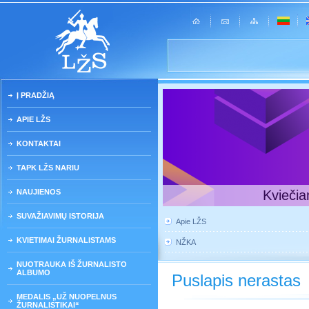
Į PRADŽIĄ
APIE LŽS
KONTAKTAI
TAPK LŽS NARIU
NAUJIENOS
Kviečia
SUVAŽIAVIMŲ ISTORIJA
Apie LŽS
KVIETIMAI ŽURNALISTAMS
NŽKA
NUOTRAUKA IŠ ŽURNALISTO
ALBUMO
Puslapis nerastas
MEDALIS „UŽ NUOPELNUS
ŽURNALISTIKAI“