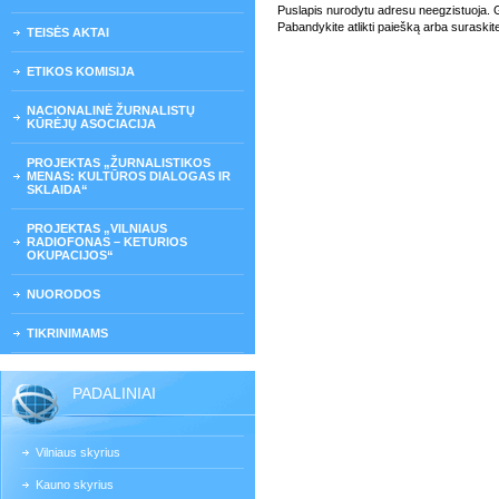
Puslapis nurodytu adresu neegzistuoja. Gali
Pabandykite atlikti paiešką arba suraskit
TEISĖS AKTAI
ETIKOS KOMISIJA
NACIONALINĖ ŽURNALISTŲ
KŪRĖJŲ ASOCIACIJA
PROJEKTAS „ŽURNALISTIKOS
MENAS: KULTŪROS DIALOGAS IR
SKLAIDA“
PROJEKTAS „VILNIAUS
RADIOFONAS – KETURIOS
OKUPACIJOS“
NUORODOS
TIKRINIMAMS
PADALINIAI
Vilniaus skyrius
Kauno skyrius