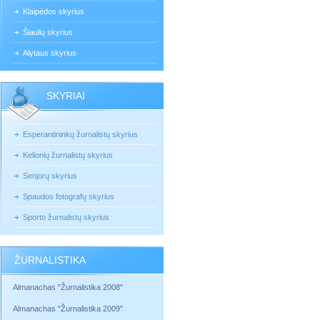
Klaipėdos skyrius
Šiaulių skyrius
Alytaus skyrius
SKYRIAI
Esperantininkų žurnalistų skyrius
Kelionių žurnalistų skyrius
Senjorų skyrius
Spaudos fotografų skyrius
Sporto žurnalistų skyrius
ŽURNALISTIKA
Almanachas "Žurnalistika 2008"
Almanachas "Žurnalistika 2009"