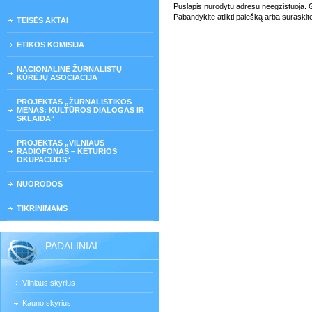
Puslapis nurodytu adresu neegzistuoja. Gali
Pabandykite atlikti paiešką arba suraskit
TEISĖS AKTAI
ETIKOS KOMISIJA
NACIONALINĖ ŽURNALISTŲ
KŪRĖJŲ ASOCIACIJA
PROJEKTAS „ŽURNALISTIKOS
MENAS: KULTŪROS DIALOGAS IR
SKLAIDA“
PROJEKTAS „VILNIAUS
RADIOFONAS – KETURIOS
OKUPACIJOS“
NUORODOS
TIKRINIMAMS
PADALINIAI
Vilniaus skyrius
Kauno skyrius