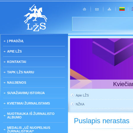
Į PRADŽIĄ
APIE LŽS
KONTAKTAI
TAPK LŽS NARIU
NAUJIENOS
Kviečia
SUVAŽIAVIMŲ ISTORIJA
Apie LŽS
KVIETIMAI ŽURNALISTAMS
NŽKA
NUOTRAUKA IŠ ŽURNALISTO
ALBUMO
Puslapis nerastas
MEDALIS „UŽ NUOPELNUS
ŽURNALISTIKAI“