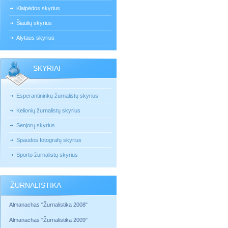
Klaipėdos skyrius
Šiaulių skyrius
Alytaus skyrius
SKYRIAI
Esperantininkų žurnalistų skyrius
Kelionių žurnalistų skyrius
Senjorų skyrius
Spaudos fotografų skyrius
Sporto žurnalistų skyrius
ŽURNALISTIKA
Almanachas "Žurnalistika 2008"
Almanachas "Žurnalistika 2009"