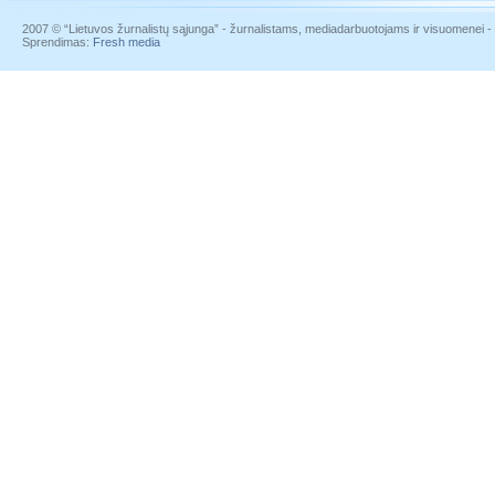
2007 © “Lietuvos žurnalistų sąjunga” - žurnalistams, mediadarbuotojams ir visuomenei - į
Sprendimas:
Fresh media