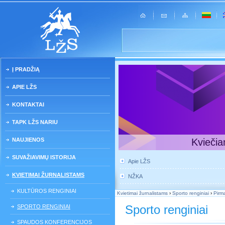
Į PRADŽIĄ
APIE LŽS
KONTAKTAI
TAPK LŽS NARIU
NAUJIENOS
Kviečia
SUVAŽIAVIMŲ ISTORIJA
Apie LŽS
KVIETIMAI ŽURNALISTAMS
NŽKA
KULTŪROS RENGINIAI
Kvietimai žurnalistams
›
Sporto renginiai
›
Pirm
Sporto renginiai
SPORTO RENGINIAI
SPAUDOS KONFERENCIJOS