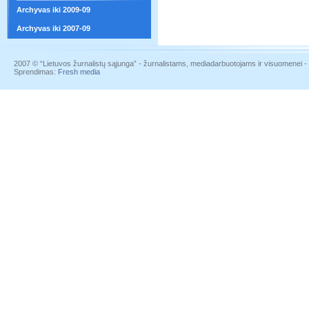
Archyvas iki 2009-09
Archyvas iki 2007-09
2007 © “Lietuvos žurnalistų sąjunga” - žurnalistams, mediadarbuotojams ir visuomenei - į
Sprendimas:
Fresh media