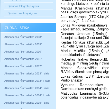
kur dingo Lietuvos krepšinio ta
Spaudos fotografų skyrius
Mantas Krasnickas (15min.l
pasiruošęs gyvenimo skrydžiui
Sporto žurnalistų skyrius
Jaunius Sarapas (LTOK.lt): „Ki
per virtuvę" - 1 taškas
Jonas Miklovas (basketnews.l
ŽURNALISTIKA
- apie smagų sezoną, „Žalgirio"
Donatas Urbonas (15min.lt):
Almanachas "Žurnalistika 2008"
žaidėjai patikėjo Giedriumi Žib
Kęstas Rimkus (15min.lt): „St
Almanachas "Žurnalistika 2009"
kaunietis tyliai svajoja apie „Žal
Marius Milašius (15min.lt): „M
Almanachas "Žurnalistika 2010"
stebukladaris iš Lietuvos"
Almanachas "Žurnalistika 2011"
Robertas Trakys (lengvoji.lt
medalį, įsimintiną Seulą ir tren
Almanachas "Žurnalistika 2012"
Mantas Stankevičius (spo
R.Vėževičiumi: apie pirmą algą
Almanachas "Žurnalistika 2013" I dalis
Lukas Katilius (tv3.lt): „Lietuv
Purlio analizė"
Almanachas "Žurnalistika 2013" II dalis
Vytautas Ramanauskas (tv
Almanachas "Žurnalistika 2014" I dalis
Dambrauskas: norėtųsi girdėti 
Mažvydas Laurinaitis (tv3.
Almanachas "Žurnalistika 2014" II dalis
potencialas ir galimybė atsakyt
Almanachas "Žurnalistika 2015" I dalis