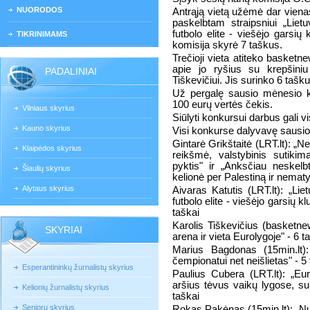
NUORODOS
Antrąją vietą užėmė dar vienas
paskelbtam straipsniui „Liet
futbolo elite - viešėjo garsių
TIKRINIMAMS
komisija skyrė 7 taškus.
Trečioji vieta atiteko basketne
apie jo ryšius su krepšiniu
PADALINIAI
Tiškevičiui. Jis surinko 6 tašku
Už pergalę sausio mėnesio k
100 eurų vertės čekis.
Vilniaus skyrius
Siūlyti konkursui darbus gali vi
Kauno skyrius
Visi konkurse dalyvavę sausio
Gintarė Grikštaitė (LRT.lt): „
Klaipėdos skyrius
reikšmė, valstybinis sutikim
pyktis" ir „Anksčiau neskelb
Šiaulių skyrius
kelionė per Palestiną ir nemat
Alytaus skyrius
Aivaras Katutis (LRT.lt): „Lie
futbolo elite - viešėjo garsių k
taškai
Karolis Tiškevičius (basketnew
SKYRIAI
arena ir vieta Eurolygoje" - 6 t
Marius Bagdonas (15min.lt)
čempionatui net neišlietas" - 5
Esperantininkų žurnalistų skyrius
Paulius Cubera (LRT.lt): „Euro
aršius tėvus vaikų lygose, sun
Kelionių žurnalistų skyrius
taškai
Senjorų skyrius
Rokas Pakėnas (15min.lt): „Nuo