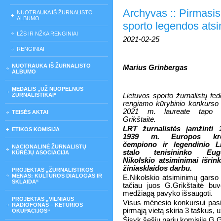
Archyvas :: Pirmasis
NUOTRAUKA IŠ ŽURNALISTO
ALBUMO
sporto legendos ats
LŽS IR NŽKA RENGINIAI
2021-02-25
RENGINIAI
NUOTRAUKA IŠ ŽURNALISTO
Marius Grinbergas
ALBUMO
MEDALIS „UŽ NUOPELNUS
ŽURNALISTIKAI“
Lietuvos sporto žurnalistų fed
rengiamo kūrybinio konkurso 
2021 m. laureate tapo G
TEISĖS AKTAI
Grikštaitė.
LRT žurnalistės įamžinti 
ETIKOS KOMISIJA
1939 m. Europos krep
čempiono ir legendinio L
NACIONALINĖ ŽURNALISTŲ
stalo tenisininko Euge
KŪRĖJŲ ASOCIACIJA
Nikolskio atsiminimai išrin
žiniasklaidos darbu.
PROJEKTAS „ŽURNALISTIKOS
MENAS: KULTŪROS DIALOGAS IR
E.Nikolskio atsiminimų garso 
SKLAIDA“
tačiau juos G.Grikštaitė buv
medžiagą pavyko išsaugoti.
PROJEKTAS „VILNIAUS
Visus mėnesio konkursui pasiū
RADIOFONAS – KETURIOS
pirmąją vietą skiria 3 taškus, už
OKUPACIJOS“
Šįsyk šešių narių komisija G.Gr