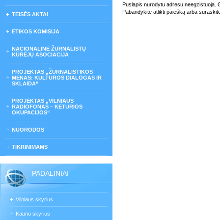
Puslapis nurodytu adresu neegzistuoja. Gali
Pabandykite atlikti paiešką arba suraskit
TEISĖS AKTAI
ETIKOS KOMISIJA
NACIONALINĖ ŽURNALISTŲ
KŪRĖJŲ ASOCIACIJA
PROJEKTAS „ŽURNALISTIKOS
MENAS: KULTŪROS DIALOGAS IR
SKLAIDA“
PROJEKTAS „VILNIAUS
RADIOFONAS – KETURIOS
OKUPACIJOS“
NUORODOS
TIKRINIMAMS
PADALINIAI
Vilniaus skyrius
Kauno skyrius