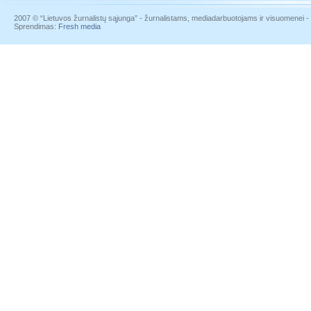
2007 © “Lietuvos žurnalistų sąjunga” - žurnalistams, mediadarbuotojams ir visuomenei - į
Sprendimas:
Fresh media