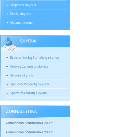
Klaipėdos skyrius
Šiaulių skyrius
Alytaus skyrius
SKYRIAI
Esperantininkų žurnalistų skyrius
Kelionių žurnalistų skyrius
Senjorų skyrius
Spaudos fotografų skyrius
Sporto žurnalistų skyrius
ŽURNALISTIKA
Almanachas "Žurnalistika 2008"
Almanachas "Žurnalistika 2009"