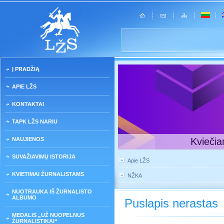
Į PRADŽIĄ
APIE LŽS
KONTAKTAI
TAPK LŽS NARIU
NAUJIENOS
Kviečia
SUVAŽIAVIMŲ ISTORIJA
Apie LŽS
KVIETIMAI ŽURNALISTAMS
NŽKA
NUOTRAUKA IŠ ŽURNALISTO
ALBUMO
Puslapis nerastas
MEDALIS „UŽ NUOPELNUS
ŽURNALISTIKAI“