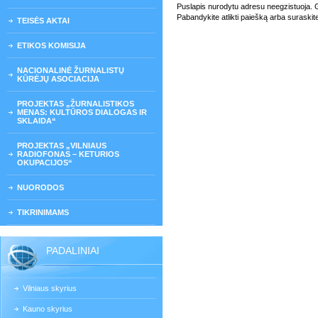
Puslapis nurodytu adresu neegzistuoja. Gali
Pabandykite atlikti paiešką arba suraskit
TEISĖS AKTAI
ETIKOS KOMISIJA
NACIONALINĖ ŽURNALISTŲ
KŪRĖJŲ ASOCIACIJA
PROJEKTAS „ŽURNALISTIKOS
MENAS: KULTŪROS DIALOGAS IR
SKLAIDA“
PROJEKTAS „VILNIAUS
RADIOFONAS – KETURIOS
OKUPACIJOS“
NUORODOS
TIKRINIMAMS
PADALINIAI
Vilniaus skyrius
Kauno skyrius