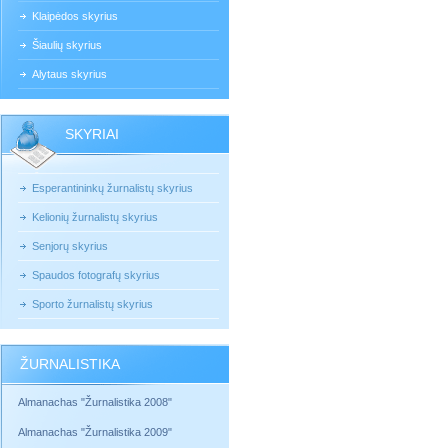
Klaipėdos skyrius
Šiaulių skyrius
Alytaus skyrius
SKYRIAI
Esperantininkų žurnalistų skyrius
Kelionių žurnalistų skyrius
Senjorų skyrius
Spaudos fotografų skyrius
Sporto žurnalistų skyrius
ŽURNALISTIKA
Almanachas "Žurnalistika 2008"
Almanachas "Žurnalistika 2009"