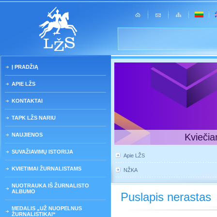
Į PRADŽIĄ
APIE LŽS
KONTAKTAI
TAPK LŽS NARIU
NAUJIENOS
Kviečia
SUVAŽIAVIMŲ ISTORIJA
Apie LŽS
KVIETIMAI ŽURNALISTAMS
NŽKA
NUOTRAUKA IŠ ŽURNALISTO
ALBUMO
Puslapis nerastas
MEDALIS „UŽ NUOPELNUS
ŽURNALISTIKAI“