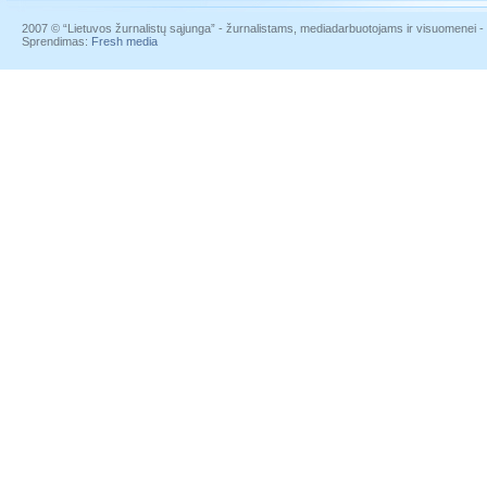
2007 © “Lietuvos žurnalistų sąjunga” - žurnalistams, mediadarbuotojams ir visuomenei - į
Sprendimas:
Fresh media