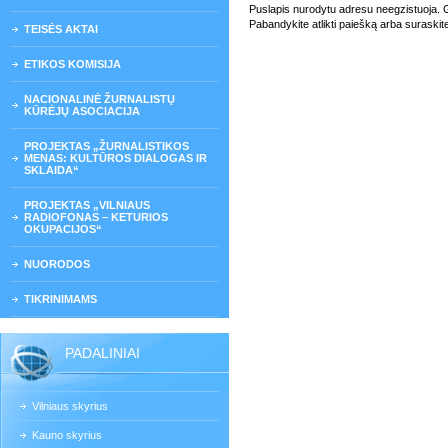
Puslapis nurodytu adresu neegzistuoja. Gali
Pabandykite atlikti paiešką arba suraskit
TEISĖS AKTAI
ETIKOS KOMISIJA
NACIONALINĖ ŽURNALISTŲ
KŪRĖJŲ ASOCIACIJA
PROJEKTAS „ŽURNALISTIKOS
MENAS: KULTŪROS DIALOGAS IR
SKLAIDA“
PROJEKTAS „VILNIAUS
RADIOFONAS – KETURIOS
OKUPACIJOS“
NUORODOS
TIKRINIMAMS
PADALINIAI
Vilniaus skyrius
Kauno skyrius