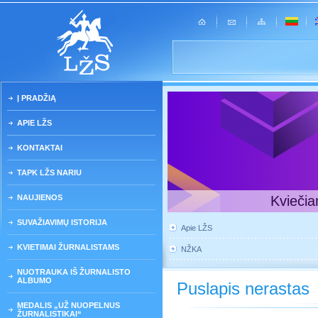
Į PRADŽIĄ
APIE LŽS
KONTAKTAI
TAPK LŽS NARIU
NAUJIENOS
Kviečia
SUVAŽIAVIMŲ ISTORIJA
Apie LŽS
KVIETIMAI ŽURNALISTAMS
NŽKA
NUOTRAUKA IŠ ŽURNALISTO
ALBUMO
Puslapis nerastas
MEDALIS „UŽ NUOPELNUS
ŽURNALISTIKAI“