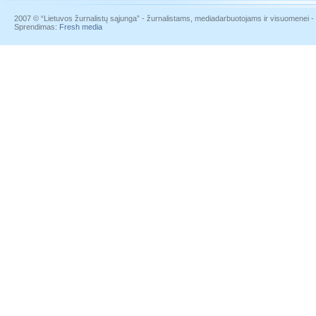
2007 © “Lietuvos žurnalistų sąjunga” - žurnalistams, mediadarbuotojams ir visuomenei - į
Sprendimas:
Fresh media