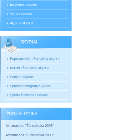
Klaipėdos skyrius
Šiaulių skyrius
Alytaus skyrius
SKYRIAI
Esperantininkų žurnalistų skyrius
Kelionių žurnalistų skyrius
Senjorų skyrius
Spaudos fotografų skyrius
Sporto žurnalistų skyrius
ŽURNALISTIKA
Almanachas "Žurnalistika 2008"
Almanachas "Žurnalistika 2009"