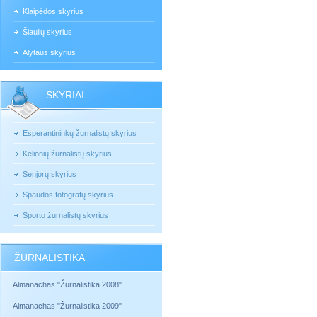
Klaipėdos skyrius
Šiaulių skyrius
Alytaus skyrius
SKYRIAI
Esperantininkų žurnalistų skyrius
Kelionių žurnalistų skyrius
Senjorų skyrius
Spaudos fotografų skyrius
Sporto žurnalistų skyrius
ŽURNALISTIKA
Almanachas "Žurnalistika 2008"
Almanachas "Žurnalistika 2009"