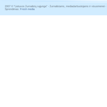
2007 © “Lietuvos žurnalistų sąjunga” - žurnalistams, mediadarbuotojams ir visuomenei - į
Sprendimas:
Fresh media