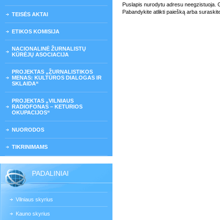
Puslapis nurodytu adresu neegzistuoja. Gali
Pabandykite atlikti paiešką arba suraskit
TEISĖS AKTAI
ETIKOS KOMISIJA
NACIONALINĖ ŽURNALISTŲ
KŪRĖJŲ ASOCIACIJA
PROJEKTAS „ŽURNALISTIKOS
MENAS: KULTŪROS DIALOGAS IR
SKLAIDA“
PROJEKTAS „VILNIAUS
RADIOFONAS – KETURIOS
OKUPACIJOS“
NUORODOS
TIKRINIMAMS
PADALINIAI
Vilniaus skyrius
Kauno skyrius