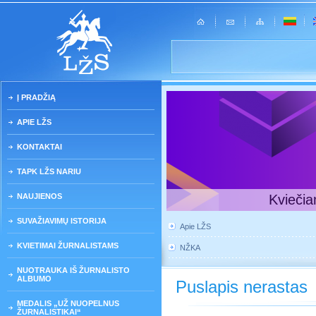
Į PRADŽIĄ
APIE LŽS
KONTAKTAI
TAPK LŽS NARIU
NAUJIENOS
Kviečia
SUVAŽIAVIMŲ ISTORIJA
Apie LŽS
KVIETIMAI ŽURNALISTAMS
NŽKA
NUOTRAUKA IŠ ŽURNALISTO
ALBUMO
Puslapis nerastas
MEDALIS „UŽ NUOPELNUS
ŽURNALISTIKAI“