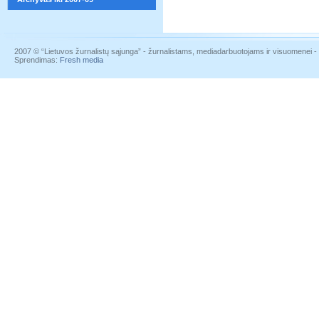
2007 © “Lietuvos žurnalistų sąjunga” - žurnalistams, mediadarbuotojams ir visuomenei - į
Sprendimas:
Fresh media