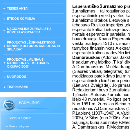
Esperantiško žurnalizmo pra
TEISĖS AKTAI
žurnalizmas – tai reguliarios p
esperantininkų veiklą vietos k
ETIKOS KOMISIJA
žurnalizmo ištakos Lietuvoje s
tebebuvo Rusijos imperijos „glo
NACIONALINĖ ŽURNALISTŲ
esperanto kalba Lietuvoje buv
KŪRĖJŲ ASOCIACIJA
metais esperanto ir paraleliai 
buvo draugija Kovna Esperanto-
PROJEKTAS „ŽURNALISTIKOS
veiklą pradėjusi 1910 m. sausi
MENAS: KULTŪROS DIALOGAS IR
tarnybos finansininkas Aleksa
SKLAIDA“
esperanto kalbos vadovėlio lie
Dambrauskas
(Adomas Jakšta
PROJEKTAS „VILNIAUS
ir saldumynų fabriko „Tilka“ d
RADIOFONAS – KETURIOS
A.Dambrauskas. Minėta draug
OKUPACIJOS“
(Šiaurės vakarų telegrafas) tu
medžiagos pateikdavo jau min
NUORODOS
esperantininkų leidžiamu period
(Lietuvos Žvaigždė). Jo pirmas
TIKRINIMAMS
Redaktoriumi buvo žurnalistas, 
Tijūnaitis. Antrasis žurnalo nu
išėjo 43 numeriai. Po ilgos pe
PADALINIAI
Nuo 1991 m. žurnalas išeina re
redaktoriai: A.Dambrauskas (1
P.Lapienė (1937-1940), A.Vaiti
2005), V.Šilas (nuo 2006). Žur
Vilniaus skyrius
Sąjunga, kurią susirinkę P.Me
Kauno skyrius
A. Dambrauskas, P.Medemas, T