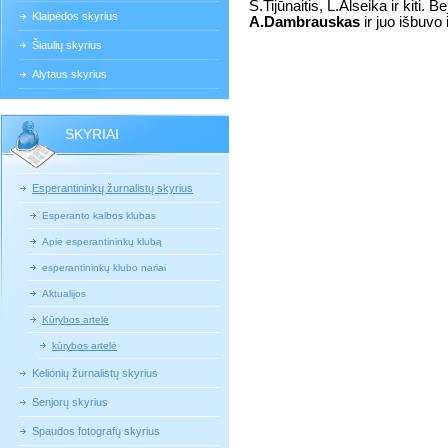
S.Tijūnaitis, L.Alseika ir kiti. 
Klaipėdos skyrius
A.Dambrauskas
ir juo išbuvo 
Šiaulių skyrius
Alytaus skyrius
SKYRIAI
Esperantininkų žurnalistų skyrius
Esperanto kalbos klubas
Apie esperantininkų klubą
esperantininkų klubo nariai
Aktualijos
Kūrybos artelė
kūrybos artelė
Kelionių žurnalistų skyrius
Senjorų skyrius
Spaudos fotografų skyrius