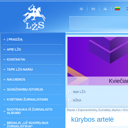
Į PRADŽIĄ
APIE LŽS
KONTAKTAI
TAPK LŽS NARIU
NAUJIENOS
Kviečia
SUVAŽIAVIMŲ ISTORIJA
Apie LŽS
KVIETIMAI ŽURNALISTAMS
NŽKA
NUOTRAUKA IŠ ŽURNALISTO
Skyriai
›
Esperantininkų žurnalistų skyrius
›
Kūr
ALBUMO
kūrybos artelė
MEDALIS „UŽ NUOPELNUS
ŽURNALISTIKAI“