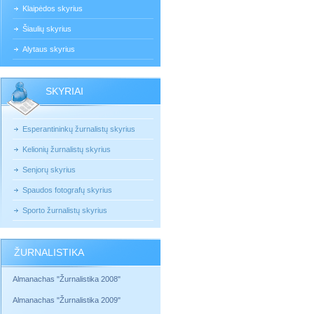
Klaipėdos skyrius
Šiaulių skyrius
Alytaus skyrius
SKYRIAI
Esperantininkų žurnalistų skyrius
Kelionių žurnalistų skyrius
Senjorų skyrius
Spaudos fotografų skyrius
Sporto žurnalistų skyrius
ŽURNALISTIKA
Almanachas "Žurnalistika 2008"
Almanachas "Žurnalistika 2009"