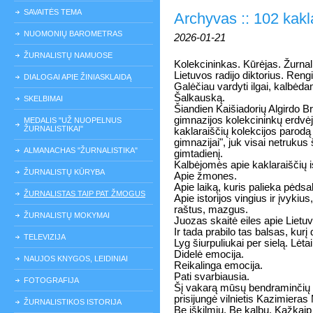
SAVAITĖS TEMA
Archyvas :: 102 kakla
NUOMONIŲ BAROMETRAS
2026-01-21
ŽURNALISTŲ NAMUOSE
Kolekcininkas. Kūrėjas. Žurnal
Lietuvos radijo diktorius. Reng
DIALOGAI APIE ŽINIASKLAIDĄ
Galėčiau vardyti ilgai, kalbėd
Šalkauską.
SKELBIMAI
Šiandien Kaišiadorių Algirdo 
gimnazijos kolekcininkų erdvėj
MEDALIS "UŽ NUOPELNUS
ŽURNALISTIKAI"
kaklaraiščių kolekcijos parodą 
gimnazijai", juk visai netrukus
ALMANACHAS "ŽURNALISTIKA"
gimtadienį.
Kalbėjomės apie kaklaraiščių is
ŽURNALISTŲ KŪRYBA
Apie žmones.
Apie laiką, kuris palieka pėdsa
ŽURNALISTAS TAIP PAT ŽMOGUS
Apie istorijos vingius ir įvykius
raštus, mazgus.
ŽURNALISTŲ MOKYMAI
Juozas skaitė eiles apie Lietuv
Ir tada prabilo tas balsas, ku
TELEVIZIJA
Lyg šiurpuliukai per sielą. Lėtai.
Didelė emocija.
NAUJOS KNYGOS, LEIDINIAI
Reikalinga emocija.
Pati svarbiausia.
FOTOGRAFIJA
Šį vakarą mūsų bendraminčių rat
prisijungė vilnietis Kazimieras
ŽURNALISTIKOS ISTORIJA
Be iškilmių. Be kalbų. Kažkaip š