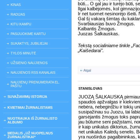
būti... O gal jau ir turėjo būti, se
KINAS
Ilgai kalbėjomės, kol gimnazij
Ir net tuomet nesinorėjo išeiti. 
RADIJAS
Gal šį vakarą šimtas du kaklar
Svarbiausias buvo Žmogus.
KITU KAMPU
Kalbantis Žmogus.
Juozas Šalkauskas.
PASIJUOKIME KARTU
SUKAKTYS, JUBILIEJAI
Tekstą socialiniame tinkle „Fa
„Kaišedarai".
TYLOS MINUTĖ
UŽSIENIO NAUJIENOS
Atgal
NAUJIENOS RSS KANALAIS
NAUJIENŲ PRENUMERATA EL.
PAŠTU
STANISLOVAS
JUOZĄ ŠALKAUSKĄ pirmiausia
SUVAŽIAVIMŲ ISTORIJA
spaudos apžvalgas ir kiekvieną
nebėra, nebegirdžiu ir tokių uni
KVIETIMAI ŽURNALISTAMS
susipažinau su Juozu, tai labi
garsėjantis žmogus toks papras
NUOTRAUKA IŠ ŽURNALISTO
jau būtume seni pažįstami, nors
ALBUMO
ir kaip unikalus diktorius, žurn
net unikalus Kalėdų senelis. B
MEDALIS „UŽ NUOPELNUS
yra nuoširdus pagalbininkas, kai
ŽURNALISTIKAI“