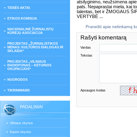
atsilyginimo, neužsimena apie 
pats. Nepaprastai miela, kai to
TEISĖS AKTAI
talentas, bet ir ŽMOGAUS
VERTYBĖ ...
ETIKOS KOMISIJA
Pranešti apie netinkamą 
NACIONALINĖ ŽURNALISTŲ
KŪRĖJŲ ASOCIACIJA
Rašyti komentarą
PROJEKTAS „ŽURNALISTIKOS
MENAS: KULTŪROS DIALOGAS IR
Vardas
SKLAIDA“
Tekstas
PROJEKTAS „VILNIAUS
RADIOFONAS – KETURIOS
OKUPACIJOS“
NUORODOS
TIKRINIMAMS
Apsaugos kodas
PADALINIAI
Vilniaus skyrius
Kauno skyrius