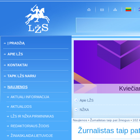
Į PRADŽIĄ
APIE LŽS
KONTAKTAI
TAPK LŽS NARIU
NAUJIENOS
Kviečia
AKTUALI INFORMACIJA
Apie LŽS
AKTUALIJOS
NŽKA
LŽS IR NŽKA PIRMININKAS
Naujienos
›
Žurnalistas taip pat žmogus
›
102 k
REDAKTORIAUS ŽODIS
Žurnalistas taip p
ŽINIASKLAIDA LIETUVOJE