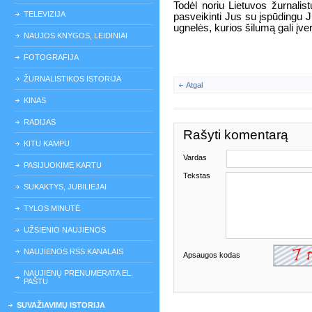
Todėl noriu Lietuvos žurnali
TELEVIZIJA
pasveikinti Jus su įspūdingu Ju
ugnelės, kurios šilumą gali įver
NAUJOS KNYGOS, LEIDINIAI
FOTOGRAFIJA
ŽURNALISTIKOS ISTORIJA
Atgal
KINAS
RADIJAS
Rašyti komentarą
KITU KAMPU
Vardas
PASIJUOKIME KARTU
Tekstas
SUKAKTYS, JUBILIEJAI
TYLOS MINUTĖ
UŽSIENIO NAUJIENOS
NAUJIENOS RSS KANALAIS
Apsaugos kodas
NAUJIENŲ PRENUMERATA EL.
PAŠTU
SUVAŽIAVIMŲ ISTORIJA