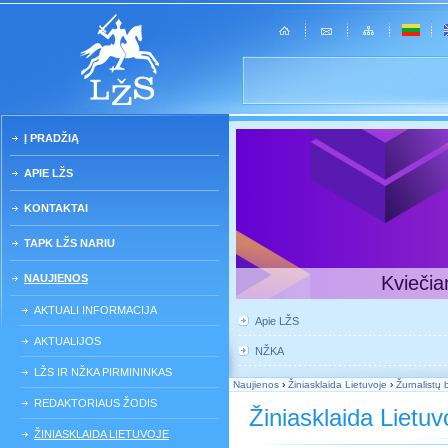
Į PRADŽIĄ
APIE LŽS
KONTAKTAI
TAPK LŽS NARIU
NAUJIENOS
Kviečia
AKTUALI INFORMACIJA
Apie LŽS
AKTUALIJOS
NŽKA
LŽS IR NŽKA PIRMININKAS
Naujienos
›
Žiniasklaida Lietuvoje
›
Žurnalistų
REDAKTORIAUS ŽODIS
Žiniasklaida Lietuv
ŽINIASKLAIDA LIETUVOJE