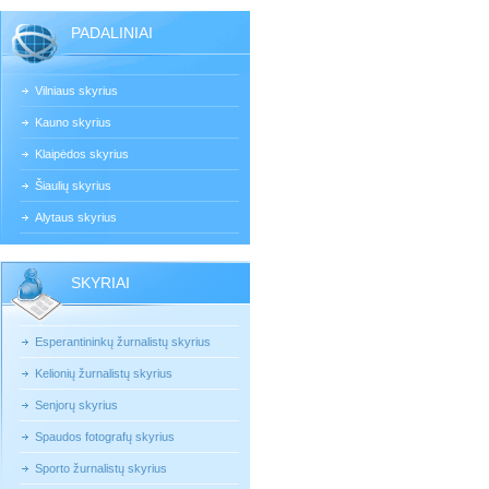
PADALINIAI
Vilniaus skyrius
Kauno skyrius
Klaipėdos skyrius
Šiaulių skyrius
Alytaus skyrius
SKYRIAI
Esperantininkų žurnalistų skyrius
Kelionių žurnalistų skyrius
Senjorų skyrius
Spaudos fotografų skyrius
Sporto žurnalistų skyrius