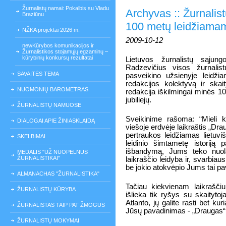
Žurnalistų namai: Pokalbis su Vladu
Archyvas :: Žurnali
Braziūnu
100 metų leidžiamam
NŽKA projektai 2026 m.
2009-10-12
newKūrybos komunikacijos ir
Žurnalistikos stojamųjų egzaminų –
kūrybinių konkursų rezultatai
Lietuvos žurnalistų sąjung
Radzevičius visos žurnali
SAVAITĖS TEMA
pasveikino užsienyje leidži
redakcijos kolektyvą ir skai
NUOMONIŲ BAROMETRAS
redakcija iškilmingai minės 10
jubiliejų.
ŽURNALISTŲ NAMUOSE
Sveikinime rašoma: “Mieli ko
DIALOGAI APIE ŽINIASKLAIDĄ
viešoje erdvėje laikraštis „Dr
pertraukos leidžiamas lietuvi
SKELBIMAI
leidinio šimtametę istorij
išbandymą, Jums teko nuolat
MEDALIS "UŽ NUOPELNUS
ŽURNALISTIKAI"
laikraščio leidyba ir, svarbiau
be jokio atokvėpio Jums tai pa
ALMANACHAS "ŽURNALISTIKA"
Tačiau kiekvienam laikraščiu
ŽURNALISTŲ KŪRYBA
išlieka tik ryšys su skaityto
Atlanto, jų galite rasti bet k
ŽURNALISTAS TAIP PAT ŽMOGUS
Jūsų pavadinimas - „Draugas“
ŽURNALISTŲ MOKYMAI