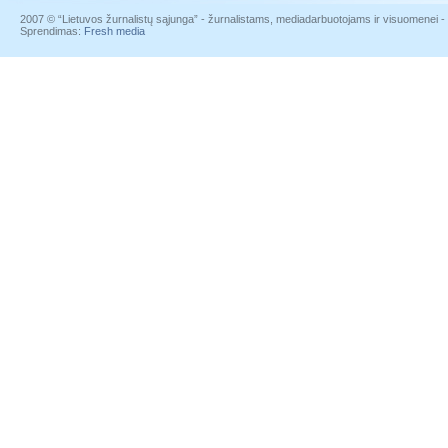
2007 © “Lietuvos žurnalistų sąjunga” - žurnalistams, mediadarbuotojams ir visuomenei - į
Sprendimas:
Fresh media