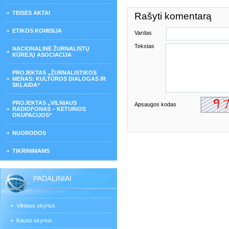
TEISĖS AKTAI
Rašyti komentarą
ETIKOS KOMISIJA
Vardas
Tekstas
NACIONALINĖ ŽURNALISTŲ
KŪRĖJŲ ASOCIACIJA
PROJEKTAS „ŽURNALISTIKOS
MENAS: KULTŪROS DIALOGAS IR
SKLAIDA“
PROJEKTAS „VILNIAUS
Apsaugos kodas
RADIOFONAS – KETURIOS
OKUPACIJOS“
NUORODOS
TIKRINIMAMS
PADALINIAI
Vilniaus skyrius
Kauno skyrius