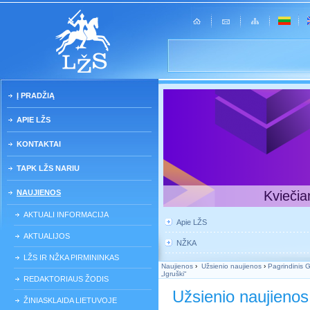
Į PRADŽIĄ
APIE LŽS
KONTAKTAI
TAPK LŽS NARIU
NAUJIENOS
Kviečia
AKTUALI INFORMACIJA
Apie LŽS
AKTUALIJOS
NŽKA
LŽS IR NŽKA PIRMININKAS
Naujienos
›
Užsienio naujienos
›
Pagrindinis Gr
„Igruški“
REDAKTORIAUS ŽODIS
Užsienio naujienos
ŽINIASKLAIDA LIETUVOJE