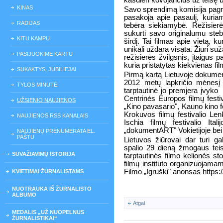
kasdien kovojančius už teisę bū
KINAS
Savo sprendimą komisija pagrin
pasakoja apie pasaulį, kuria
RADIJAS
tebėra siekiamybė. Režisierė
sukurti savo originalumu stebi
KITU KAMPU
širdį. Tai filmas apie vietą, k
unikali uždara visata. Žiuri suž
PASIJUOKIME KARTU
režisierės žvilgsnis, įtaigus 
kuria pristatytas kiekvienas fi
SUKAKTYS, JUBILIEJAI
Pirmą kartą Lietuvoje dokumen
2012 metų lapkričio mėnesį
TYLOS MINUTĖ
tarptautinė jo premjera įvyko
Centrinės Europos filmų festiv
UŽSIENIO NAUJIENOS
„Kino pavasario", Kauno kino fe
Krokuvos filmų festivalio Lenk
NAUJIENOS RSS KANALAIS
Ischia filmų festivalio Ital
„dokumentART" Vokietijoje bei 
NAUJIENŲ PRENUMERATA EL.
PAŠTU
Lietuvos žiūrovai dar turi g
spalio 29 dieną žmogaus teis
SUVAŽIAVIMŲ ISTORIJA
tarptautinės filmo kelionės sto
filmų instituto organizuojama
Filmo „Igruški" anonsas htt
KVIETIMAI ŽURNALISTAMS
NUOTRAUKA IŠ ŽURNALISTO
ALBUMO
Atgal
MEDALIS „UŽ NUOPELNUS
ŽURNALISTIKAI“