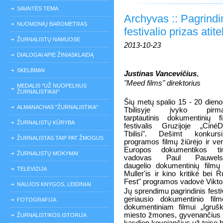
SAVAITĖS TEMA
Archyvas :: Pagrindi
NUOMONIŲ BAROMETRAS
festivalio prizas atit
ŽURNALISTŲ NAMUOSE
2013-10-23
DIALOGAI APIE ŽINIASKLAIDĄ
SKELBIMAI
Justinas Vancevičius
,
"Meed films" direktorius
MEDALIS "UŽ NUOPELNUS
ŽURNALISTIKAI"
Šių metų spalio 15 - 20 dien
ALMANACHAS "ŽURNALISTIKA"
Tbilisyje įvyko pirma
tarptautinis dokumentinių f
ŽURNALISTŲ KŪRYBA
festivalis Gruzijoje „Cin
Tbilisi". Dešimt konkursi
ŽURNALISTAS TAIP PAT ŽMOGUS
programos filmų žiūrėjo ir ver
Europos dokumentikos tin
ŽURNALISTŲ MOKYMAI
vadovas Paul Pauwels'
daugelio dokumentinių filmų
TELEVIZIJA
Muller'is ir kino kritikė bei 
Fest" programos vadovė Viktor
NAUJOS KNYGOS, LEIDINIAI
Jų sprendimu pagrindinis festiv
geriausio dokumentinio fil
FOTOGRAFIJA
dokumentiniam filmui „Igrušk
miesto žmones, gyvenančius r
ŽURNALISTIKOS ISTORIJA