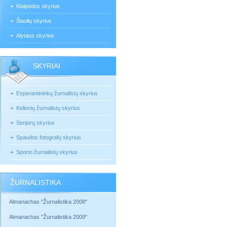
Klaipėdos skyrius
Šiaulių skyrius
Alytaus skyrius
SKYRIAI
Esperantininkų žurnalistų skyrius
Kelionių žurnalistų skyrius
Senjorų skyrius
Spaudos fotografų skyrius
Sporto žurnalistų skyrius
ŽURNALISTIKA
Almanachas "Žurnalistika 2008"
Almanachas "Žurnalistika 2009"