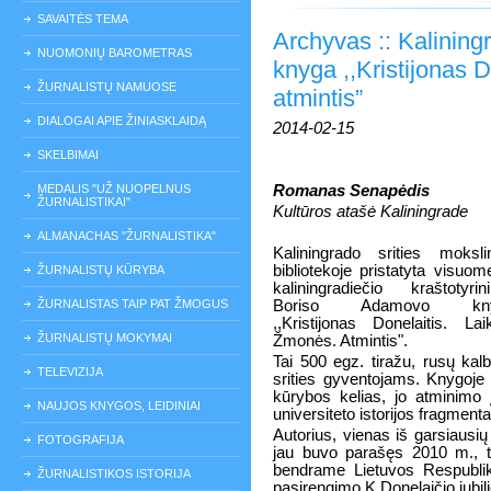
SAVAITĖS TEMA
Archyvas :: Kalining
NUOMONIŲ BAROMETRAS
knyga ,,Kristijonas D
ŽURNALISTŲ NAMUOSE
atmintis”
DIALOGAI APIE ŽINIASKLAIDĄ
2014-02-15
SKELBIMAI
MEDALIS "UŽ NUOPELNUS
Romanas Senapėdis
ŽURNALISTIKAI"
Kultūros atašė Kaliningrade
ALMANACHAS "ŽURNALISTIKA"
Kaliningrado srities moksli
bibliotekoje pristatyta visuom
ŽURNALISTŲ KŪRYBA
kaliningradiečio kraštotyrin
ŽURNALISTAS TAIP PAT ŽMOGUS
Boriso Adamovo kn
,,Kristijonas Donelaitis. Lai
ŽURNALISTŲ MOKYMAI
Žmonės. Atmintis".
Tai 500 egz. tiražu, rusų kalb
TELEVIZIJA
srities gyventojams. Knygoje
kūrybos kelias, jo atminimo į
NAUJOS KNYGOS, LEIDINIAI
universiteto istorijos fragmenta
Autorius, vienas iš garsiausių
FOTOGRAFIJA
jau buvo parašęs 2010 m., to
bendrame Lietuvos Respublikos
ŽURNALISTIKOS ISTORIJA
pasirengimo K.Donelaičio jubili