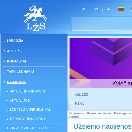
Į PRADŽIĄ
APIE LŽS
KONTAKTAI
TAPK LŽS NARIU
NAUJIENOS
Kviečia
AKTUALI INFORMACIJA
Apie LŽS
AKTUALIJOS
NŽKA
LŽS IR NŽKA PIRMININKAS
Naujienos
›
Užsienio naujienos
›
Kaliningrade 
atmintis”
REDAKTORIAUS ŽODIS
Užsienio naujienos
ŽINIASKLAIDA LIETUVOJE