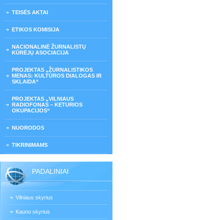
TEISĖS AKTAI
ETIKOS KOMISIJA
NACIONALINĖ ŽURNALISTŲ
KŪRĖJŲ ASOCIACIJA
PROJEKTAS „ŽURNALISTIKOS
MENAS: KULTŪROS DIALOGAS IR
SKLAIDA“
PROJEKTAS „VILNIAUS
RADIOFONAS – KETURIOS
OKUPACIJOS“
NUORODOS
TIKRINIMAMS
PADALINIAI
Vilniaus skyrius
Kauno skyrius