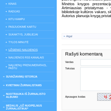
Minėtos knygos prezentacija
KINAS
Artimiausias pristatymas - 
RADIJAS
bibliotekoje kultūros vakaro, s
Autorius planuoja knygą pristaty
KITU KAMPU
PASIJUOKIME KARTU
SUKAKTYS, JUBILIEJAI
Atgal
TYLOS MINUTĖ
UŽSIENIO NAUJIENOS
Rašyti komentarą
NAUJIENOS RSS KANALAIS
Vardas
NAUJIENŲ PRENUMERATA EL.
PAŠTU
Tekstas
SUVAŽIAVIMŲ ISTORIJA
KVIETIMAI ŽURNALISTAMS
NUOTRAUKA IŠ ŽURNALISTO
Apsaugos kodas
ALBUMO
MEDALIS „UŽ NUOPELNUS
ŽURNALISTIKAI“