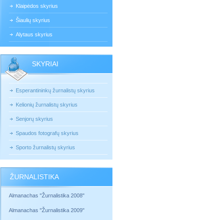
Klaipėdos skyrius
Šiaulių skyrius
Alytaus skyrius
SKYRIAI
Esperantininkų žurnalistų skyrius
Kelionių žurnalistų skyrius
Senjorų skyrius
Spaudos fotografų skyrius
Sporto žurnalistų skyrius
ŽURNALISTIKA
Almanachas "Žurnalistika 2008"
Almanachas "Žurnalistika 2009"