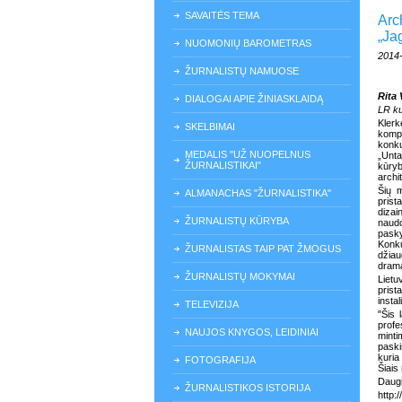
SAVAITĖS TEMA
Arch
„Ja
NUOMONIŲ BAROMETRAS
2014
ŽURNALISTŲ NAMUOSE
Rita 
DIALOGAI APIE ŽINIASKLAIDĄ
LR ku
Klerk
SKELBIMAI
kompa
konk
MEDALIS "UŽ NUOPELNUS
„Unt
ŽURNALISTIKAI"
kūryb
archi
Šių 
ALMANACHAS "ŽURNALISTIKA"
prist
diz
ŽURNALISTŲ KŪRYBA
naud
pasky
Konku
ŽURNALISTAS TAIP PAT ŽMOGUS
džiau
drama
ŽURNALISTŲ MOKYMAI
Lietu
prist
instal
TELEVIZIJA
"Šis 
profe
NAUJOS KNYGOS, LEIDINIAI
minti
paski
kuria
FOTOGRAFIJA
Šiais
Daugi
ŽURNALISTIKOS ISTORIJA
http: