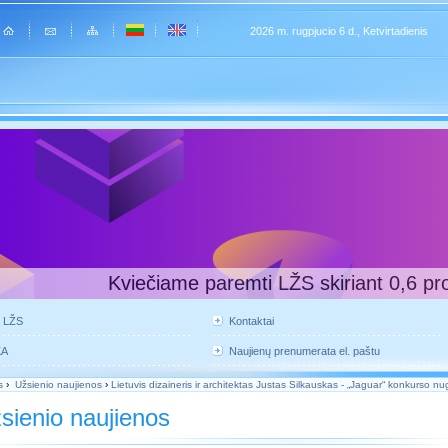
2026 m. rugpjucio 6 d., Ketvirtadienis
Kviečiame paremti LŽS skiriant 0,6 pr
e LŽS
Kontaktai
KA
Naujienų prenumerata el. paštu
s
›
Užsienio naujienos
›
Lietuvis dizaineris ir architektas Justas Silkauskas - „Jaguar“ konkurso nu
sienio naujienos