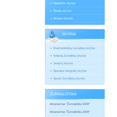
Klaipėdos skyrius
Šiaulių skyrius
Alytaus skyrius
SKYRIAI
Esperantininkų žurnalistų skyrius
Kelionių žurnalistų skyrius
Senjorų skyrius
Spaudos fotografų skyrius
Sporto žurnalistų skyrius
ŽURNALISTIKA
Almanachas "Žurnalistika 2008"
Almanachas "Žurnalistika 2009"