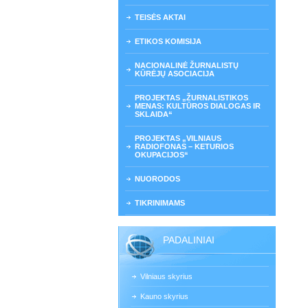
TEISĖS AKTAI
ETIKOS KOMISIJA
NACIONALINĖ ŽURNALISTŲ
KŪRĖJŲ ASOCIACIJA
PROJEKTAS „ŽURNALISTIKOS
MENAS: KULTŪROS DIALOGAS IR
SKLAIDA“
PROJEKTAS „VILNIAUS
RADIOFONAS – KETURIOS
OKUPACIJOS“
NUORODOS
TIKRINIMAMS
PADALINIAI
Vilniaus skyrius
Kauno skyrius