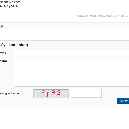
ustinsilke.com
//bit.ly/1jO4UGr
Paskutinį kartą atnaujinta: 2014-05-23
tgal
ašyti komentarą
rdas
kstas
saugos kodas