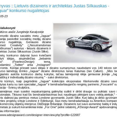
yvas :: Lietuvis dizaineris ir architektas Justas Silkauskas -
guar“ konkurso nugalėtojas
-05-23
Valiukonytė
ltūros atašė Jungtinėje Karalystėje
envelio dizaino savaitės metu „Jaguar"
nija paskelbė socialinių medijų dizaino
urso nugalėtoją. Geriausio dizaino
amed Creativity" („Nesutramdomas
iškumas") autorius - lietuvis dizaineris ir
tektas Justas Silkauskas (Justin Silke).
metų konkurso dalyviai buvo kviečiami
atyti idėjas, atspindinčias „bebaimio
aino" (FearlessDesign) temą,
odamiesi „Twitter" arba „Instagram"
romis. Kūrėjai pristatė savo idėjas ir dizaino sumanymus naudodami vos 140 teksto sim
rso laimėtoją išrinko „Jaguar" dizaino direktorius Ianas Kalumas (Ian Callum).
„Mes be
giamės aukšta konkurso darbų kokybe, tačiau laimėjusioji idėja geriausiai įkūnija „Ja
tišką ir individualią dizaino visumą " - sakė direktorius.
vio kūrinys, kaip pagrindinis „Jaguar" kolekcijos eksponatas Klerkenvelio dizaino savai
atytas kartu su tam specialiai „Jaguar" ir bendradarbiaujančio renginių partnerio „Foscarini" s
iacija - šviesų skulptūra.
laimėjimas man suteikė nepakartojamą galimybę sutikti ir dirbti drauge su puikiais savo s
sionalais. Tikiuosi kad šis bendradarbiavimas bus naudingas plėtojant savo veiklą ateityje," 
mis dalinosi jau penktus metus Londone gyvenantis Justin Silke. Kurį laiką jis dirbo gyvena
rties projektų srityje Londone ir Edinburge, šiuo metu bendradarbiauja su Amerikos kompani
 komercinių objektų interjerus Didžiojoje Britanijoje. Dizaineris turi savo asmeninę baldų ir indų l
 metais jo sukurti keramikiniai indai
„For One" pelnė sidabrinį „A'Design Award" apdovanojimą
au informacijos:
//www.adesignaward.com/designer-interview.php?profile=122687