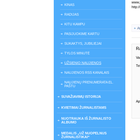
www.j
KINAS
http:
RADIJAS
KITU KAMPU
A
PASIJUOKIME KARTU
SUKAKTYS, JUBILIEJAI
R
TYLOS MINUTĖ
Va
UŽSIENIO NAUJIENOS
Te
NAUJIENOS RSS KANALAIS
NAUJIENŲ PRENUMERATA EL.
PAŠTU
SUVAŽIAVIMŲ ISTORIJA
Ap
KVIETIMAI ŽURNALISTAMS
NUOTRAUKA IŠ ŽURNALISTO
ALBUMO
MEDALIS „UŽ NUOPELNUS
ŽURNALISTIKAI“