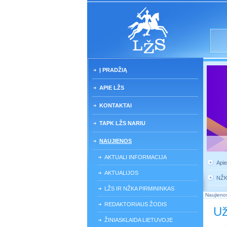
Į PRADŽIĄ
APIE LŽS
KONTAKTAI
TAPK LŽS NARIU
NAUJIENOS
AKTUALI INFORMACIJA
Api
AKTUALIJOS
NŽ
LŽS IR NŽKA PIRMININKAS
Naujieno
REDAKTORIAUS ŽODIS
Už
ŽINIASKLAIDA LIETUVOJE