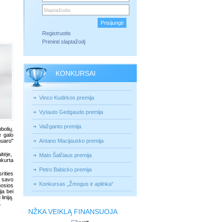
Registruotis
Priminti slaptažodį
KONKURSAI
Vinco Kudirkos premija
Vytauto Gedgaudo premija
Vaižganto premija
bolių.
 galo
guaro"
Antano Macijausko premija
tėje,
Mato Šalčiaus premija
ukurta
Petro Babicko premija
rities
- savo
Konkursas „Žmogus ir aplinka“
mosios
ja bei
iniją.
.
NŽKA VEIKLĄ FINANSUOJA