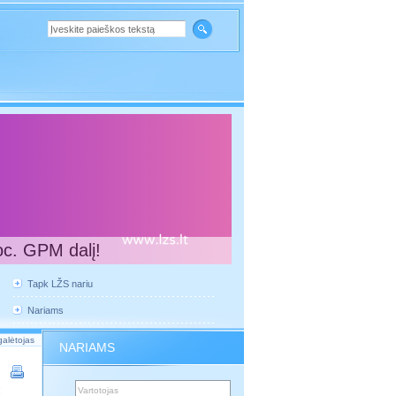
oc. GPM dalį!
Tapk LŽS nariu
Nariams
galėtojas
NARIAMS