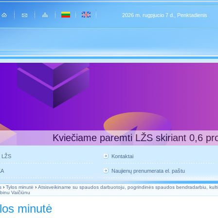
2026 m. rugpjucio 7 d., Penktadienis
Kviečiame paremti LŽS skiriant 0,6 pr
e LŽS
Kontaktai
KA
Naujienų prenumerata el. paštu
s
›
Tylos minutė
›
Atsisveikiname su spaudos darbuotoju, pogrindinės spaudos bendradarbiu, kult
Albinu Vaičiūnu
los minutė