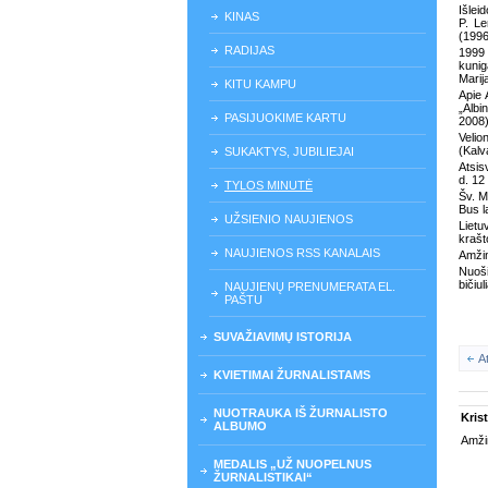
Išleid
KINAS
P. Le
(1996
RADIJAS
1999 
kuni
Marij
KITU KAMPU
Apie 
„Albi
PASIJUOKIME KARTU
2008)
Velio
(Kalv
SUKAKTYS, JUBILIEJAI
Atsis
d. 12 
TYLOS MINUTĖ
Šv. M
Bus l
UŽSIENIO NAUJIENOS
Liet
krašto
NAUJIENOS RSS KANALAIS
Amžin
Nuoši
bičiu
NAUJIENŲ PRENUMERATA EL.
PAŠTU
SUVAŽIAVIMŲ ISTORIJA
A
KVIETIMAI ŽURNALISTAMS
NUOTRAUKA IŠ ŽURNALISTO
Krist
ALBUMO
Amžin
MEDALIS „UŽ NUOPELNUS
ŽURNALISTIKAI“