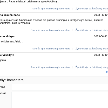
auta... Patys mieliausi prisiminimai apie AA Albiną...
Pranešti apie netinkamą komentarą
|
Žymėti kaip pažeidžiantį įsta
na Jakučiūnaitė
2023-06-12
bus apšviestas Amžinosios šviesos šis puikios erudicijos ir inteligencijos lietuvių kultūros
guotojas, puikus žmogus.....
Pranešti apie netinkamą komentarą
|
Žymėti kaip pažeidžiantį įsta
rtas Grigas
2023-06-12
o šviesaus Atilsio ...
Pranešti apie netinkamą komentarą
|
Žymėti kaip pažeidžiantį įsta
ė Vilkaitytė
2023-06-12
jauta
Pranešti apie netinkamą komentarą
|
Žymėti kaip pažeidžiantį įsta
P
ašyti komentarą
rdas
kstas