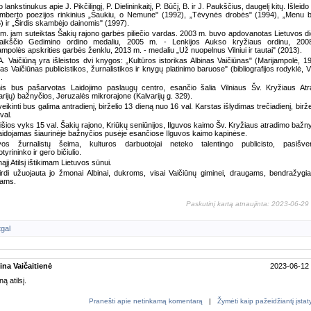
o lankstinukus apie J. Pikčilingį, P. Dielininkaitį, P. Būčį, B. ir J. Paukščius, daugelį kitų. Išleid
mberto poezijos rinkinius „Šaukiu, o Nemune" (1992), „Tėvynės drobės" (1994), „Menu bi
) ir „Širdis skambėjo dainomis" (1997).
m. jam suteiktas Šakių rajono garbės piliečio vardas. 2003 m. buvo apdovanotas Lietuvos di
gaikščio Gedimino ordino medaliu, 2005 m. - Lenkijos Aukso kryžiaus ordinu, 200
ampolės apskrities garbės ženklu, 2013 m. - medaliu „Už nuopelnus Vilniui ir tautai" (2013).
A. Vaičiūną yra išleistos dvi knygos: „Kultūros istorikas Albinas Vaičiūnas" (Marijampolė, 19
nas Vaičiūnas publicistikos, žurnalistikos ir knygų platinimo baruose" (bibliografijos rodyklė, Vi
.
nis bus pašarvotas Laidojimo paslaugų centro, esančio šalia Vilniaus Šv. Kryžiaus At
arijų) bažnyčios, Jeruzalės mikrorajone (Kalvarijų g. 329).
veikinti bus galima antradienį, birželio 13 dieną nuo 16 val. Karstas išlydimas trečiadienį, birže
val.
išios vyks 15 val. Šakių rajono, Kriūkų seniūnijos, Ilguvos kaimo Šv. Kryžiaus atradimo bažny
aidojamas šiaurinėje bažnyčios pusėje esančiose Ilguvos kaimo kapinėse.
uvos žurnalistų šeima, kulturos darbuotojai neteko talentingo publicisto, pasišven
tyrininko ir gero bičiulio.
ąjį Atilsį ištikimam Lietuvos sūnui.
rdi užuojauta jo žmonai Albinai, dukroms, visai Vaičiūnų giminei, draugams, bendražygi
liams.
Paskutinį kartą atnaujinta: 2023-06-29
tgal
ina Vaičaitienė
2023-06-12
ą atilsį.
Pranešti apie netinkamą komentarą
|
Žymėti kaip pažeidžiantį įsta