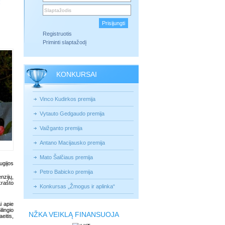
Registruotis
Priminti slaptažodį
KONKURSAI
Vinco Kudirkos premija
Vytauto Gedgaudo premija
Vaižganto premija
Antano Macijausko premija
Mato Šalčiaus premija
gijos
Petro Babicko premija
nzijų,
krašto
Konkursas „Žmogus ir aplinka“
i apie
lingio
NŽKA VEIKLĄ FINANSUOJA
eitis,