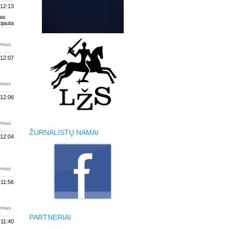
 12:13
nas
ojauta
tymus
 12:07
tymus
 12:06
tymus
ŽURNALISTŲ NAMAI
 12:04
tymus
 11:56
tymus
PARTNERIAI
 11:40