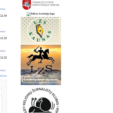
tymus
 11:34
tymus
 11:33
tymus
 11:32
tymus
lačiau