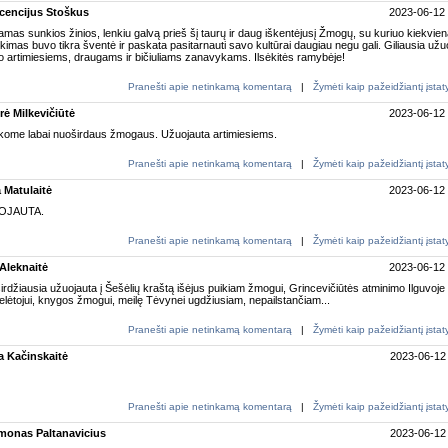
cencijus Stoškus
2023-06-12
amas sunkios žinios, lenkiu galvą prieš šį taurų ir daug iškentėjusį Žmogų, su kuriuo kiekvie
ikimas buvo tikra šventė ir paskata pasitarnauti savo kultūrai daugiau negu gali. Giliausia užu
o artimiesiems, draugams ir bičiuliams zanavykams. Ilsėkitės ramybėje!
Pranešti apie netinkamą komentarą
|
Žymėti kaip pažeidžiantį įsta
rė Milkevičiūtė
2023-06-12
kome labai nuoširdaus žmogaus. Užuojauta artimiesiems.
Pranešti apie netinkamą komentarą
|
Žymėti kaip pažeidžiantį įsta
a Matulaitė
2023-06-12
OJAUTA.
Pranešti apie netinkamą komentarą
|
Žymėti kaip pažeidžiantį įsta
 Aleknaitė
2023-06-12
rdžiausia užuojauta į Šešėlių kraštą išėjus puikiam žmogui, Grincevičiūtės atminimo Ilguvoje
lėtojui, knygos žmogui, meilę Tėvynei ugdžiusiam, nepailstančiam...
Pranešti apie netinkamą komentarą
|
Žymėti kaip pažeidžiantį įsta
a Kačinskaitė
2023-06-12
Pranešti apie netinkamą komentarą
|
Žymėti kaip pažeidžiantį įsta
monas Paltanavicius
2023-06-12