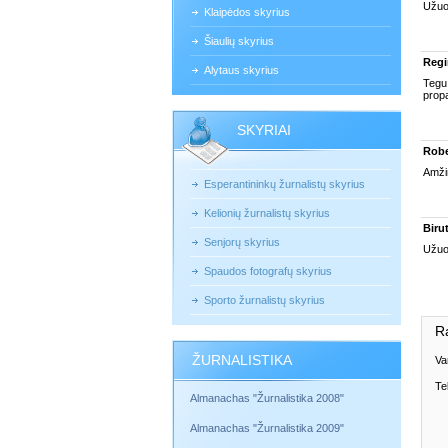
Užuoj
Klaipėdos skyrius
Šiaulių skyrius
Regi
Alytaus skyrius
Tegu 
propa
SKYRIAI
Robe
Amžin
Esperantininkų žurnalistų skyrius
Kelionių žurnalistų skyrius
Birut
Senjorų skyrius
Užuo
Spaudos fotografų skyrius
Sporto žurnalistų skyrius
R
ŽURNALISTIKA
Va
Te
Almanachas "Žurnalistika 2008"
Almanachas "Žurnalistika 2009"