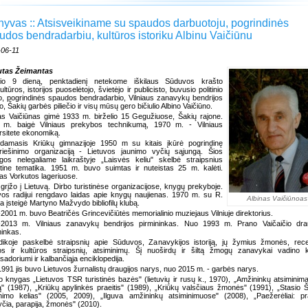
hyvas :: Atsisveikiname su spaudos darbuotoju, pogrindinės
udos bendradarbiu, kultūros istoriku Albinu Vaičiūnu
-06-11
utas Žeimantas
elio 9 dieną, penktadienį netekome iškilaus Sūduvos krašto
ltūros, istorijos puoselėtojo, švietėjo ir publicisto, buvusio politinio
io, pogrindinės spaudos bendradarbio, Vilniaus zanavykų bendrijos
jo, Šakių garbės piliečio ir visų mūsų gero bičiulio Albino Vaičiūno.
as Vaičiūnas gimė 1933 m. birželio 15 Gegužiuose, Šakių rajone.
 m. baigė Vilniaus prekybos technikumą, 1970 m. - Vilniaus
rsitete ekonomiką.
damasis Kriūkų gimnazijoje 1950 m su kitais įkūrė pogrindinę
riešinimo organizaciją - Lietuvos jaunimo vyčių sąjungą. Šios
gos nelegaliame laikraštyje „Laisvės keliu" skelbė straipsnius
otine tematika. 1951 m. buvo suimtas ir nuteistas 25 m. kalėti.
tas Vorkutos lageriuose.
grįžo į Lietuvą. Dirbo turistinėse organizacijose, knygų prekyboje.
vos radijui rengdavo laidas apie knygų naujienas. 1970 m. su R.
Albinas Vaičiūnoas
a įsteigė Martyno Mažvydo bibliofilų klubą.
2001 m. buvo Beatričės Grincevičiūtės memorialinio muziejaus Vilniuje direktorius.
-2013 m. Vilniaus zanavykų bendrijos pirmininkas. Nuo 1993 m. Prano Vaičaičio drau
ninkas.
dikoje paskelbė straipsnių apie Sūduvos, Zanavykijos istoriją, jų žymius žmonės, rece
kos ir kultūros straipsnių, atsiminimų. Šį nuoširdų ir šiltą žmogų zanavykai vadino 
adoriumi ir kalbančiąja enciklopedija.
991 jis buvo Lietuvos žurnalistų draugijos narys, nuo 2015 m. - garbės narys.
do knygas „Lietuvos TSR turistinės bazės" (lietuvių ir rusų k., 1970), „Amžininkų atsiminima
ą" (1987), „Kriūkų apylinkės praeitis" (1989), „Kriūkų valsčiaus žmonės" (1991), „Stasio Ši
imo kelias" (2005, 2009), „Ilguva amžininkų atsiminimuose" (2008), „Paežerėliai: pra
čia, parapija, žmonės" (2010).