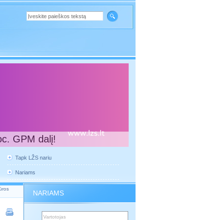
oc. GPM dalį!
Tapk LŽS nariu
Nariams
ūros
NARIAMS