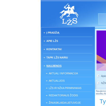
Į PRADŽIĄ
APIE LŽS
KONTAKTAI
TAPK LŽS NARIU
NAUJIENOS
AKTUALI INFORMACIJA
Api
AKTUALIJOS
NŽ
LŽS IR NŽKA PIRMININKAS
Naujieno
istoriku 
REDAKTORIAUS ŽODIS
Ty
ŽINIASKLAIDA LIETUVOJE