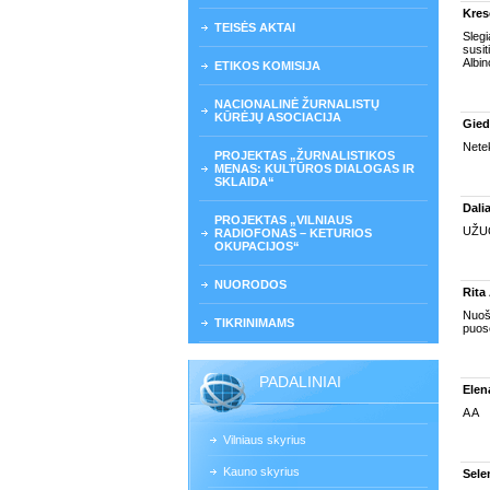
Kres
TEISĖS AKTAI
Slegi
susit
Albin
ETIKOS KOMISIJA
NACIONALINĖ ŽURNALISTŲ
KŪRĖJŲ ASOCIACIJA
Gied
Nete
PROJEKTAS „ŽURNALISTIKOS
MENAS: KULTŪROS DIALOGAS IR
SKLAIDA“
Dali
PROJEKTAS „VILNIAUS
UŽU
RADIOFONAS – KETURIOS
OKUPACIJOS“
NUORODOS
Rita
Nuoši
TIKRINIMAMS
puose
PADALINIAI
Elen
A A
Vilniaus skyrius
Kauno skyrius
Sele