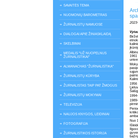
SAVAITĖS TEMA
Arc
NUOMONIŲ BAROMETRAS
spa
2023
ŽURNALISTŲ NAMUOSE
Vyta
DIALOGAI APIE ŽINIASKLAIDĄ
Birž
etnoku
SKELBIMAI
kalin
įkūrė
Albin
MEDALIS "UŽ NUOPELNUS
1961
ŽURNALISTIKAI"
unive
Moky
ALMANACHAS "ŽURNALISTIKA"
pasip
sąjun
patri
ŽURNALISTŲ KŪRYBA
Kalin
1956 
ŽURNALISTAS TAIP PAT ŽMOGUS
Lietu
Šalūg
ŽURNALISTŲ MOKYMAI
1994-
1989
pirmi
TELEVIZIJA
Perio
kriti
NAUJOS KNYGOS, LEIDINIAI
ambas
Nuo 1
FOTOGRAFIJA
Išlei
Ilguv
gyven
ŽURNALISTIKOS ISTORIJA
bažny