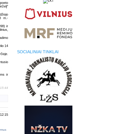
o poeto
rželį"
džiojo
8 m.-
98) ir
lnius,
radimo
lio 14
SOCIALINIAI TINKLAI
čioje.
tusio
ams ir
 15:44
 12:15
tymus