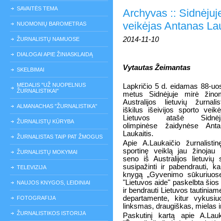
SAVAITĖS TEMA
Archyvas :: Sidnėjuje
veikėjas Antanas Lau
NUOMONIŲ BAROMETRAS
2014-11-10
ŽURNALISTŲ NAMUOSE
DIALOGAI APIE ŽINIASKLAIDĄ
Vytautas Žeimantas
SKELBIMAI
MEDALIS "UŽ NUOPELNUS
Lapkričio 5 d. eidamas 88-uo
ŽURNALISTIKAI"
metus Sidnėjuje mirė žino
Australijos lietuvių žurnalis
ALMANACHAS "ŽURNALISTIKA"
iškilus išeivijos sporto veikė
Lietuvos atašė Sidnėj
ŽURNALISTŲ KŪRYBA
olimpinėse žaidynėse Anta
Laukaitis.
ŽURNALISTAS TAIP PAT ŽMOGUS
Apie A.Laukaičio žurnalistin
sportinę veiklą jau žinojau
ŽURNALISTŲ MOKYMAI
seno iš Australijos lietuvi
susipažinti ir pabendrauti, ka
TELEVIZIJA
knygą „Gyvenimo sūkuriuos
"Lietuvos aide" paskelbta šios 
NAUJOS KNYGOS, LEIDINIAI
ir bendrauti Lietuvos tautinia
departamente, kitur vykusi
FOTOGRAFIJA
linksmas, draugiškas, mielas 
ŽURNALISTIKOS ISTORIJA
Paskutinį kartą apie A.Lau