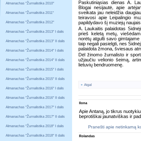
Paskutiniąsias dienas A. La
Almanachas "Žurnalistika 2010"
Blogai nesijautė, apie artėja
sveikata jau neleidžia daugiau
Almanachas "Žurnalistika 2011"
teiravosi apie Leipalingio m
Almanachas "Žurnalistika 2012"
papildydavo šį muziejų naujais
A. Laukaitis palaidotas Sidnėj
Almanachas "Žurnalistika 2013" I dalis
prieš keletą metų, viešėdama
norėtų atgulti savo gimtajame 
Almanachas "Žurnalistika 2013" II dalis
taip negali pasielgti, nes Sidnė
palaidota žmona, šviesaus atm
Almanachas "Žurnalistika 2014" I dalis
Dėl žinomo žurnalisto ir sport
užjaučiu velionio šeimą, arti
Almanachas "Žurnalistika 2014" II dalis
lietuvių bendruomenę.
Almanachas "Žurnalistika 2015" I dalis
Almanachas "Žurnalistika 2015" II dalis
Atgal
Almanachas "Žurnalistika 2016" I dalis
Almanachas "Žurnalistika 2016" II dalis
Ilona
Almanachas "Žurnalistika 2017" I dalis
Apie Antaną, jo tikrus nuotykiu
beprotiškai jaunatviškas ir pad
Almanachas "Žurnalistika 2017" II dalis
Almanachas "Žurnalistika 2018" I dalis
Pranešti apie netinkamą 
Almanachas "Žurnalistika 2018" II dalis
Rolandas