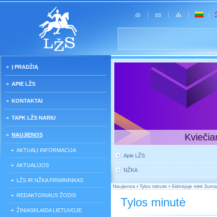
Į PRADŽIĄ
APIE LŽS
KONTAKTAI
TAPK LŽS NARIU
NAUJIENOS
Kviečia
AKTUALI INFORMACIJA
Apie LŽS
AKTUALIJOS
NŽKA
LŽS IR NŽKA PIRMININKAS
Naujienos
›
Tylos minutė
›
Sidnėjuje mirė žurna
REDAKTORIAUS ŽODIS
Tylos minutė
ŽINIASKLAIDA LIETUVOJE