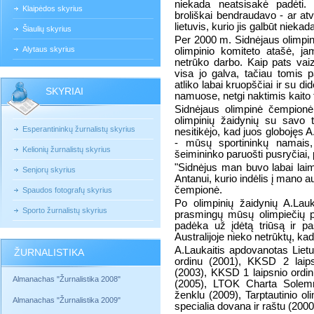
niekada neatsisakė padėti. 
Klaipėdos skyrius
broliškai bendraudavo - ar at
lietuvis, kurio jis galbūt nie
Šiaulių skyrius
Per 2000 m. Sidnėjaus olimpin
Alytaus skyrius
olimpinio komiteto atašė, ja
netrūko darbo. Kaip pats vaizd
visa jo galva, tačiau tomis p
atliko labai kruopščiai ir su di
SKYRIAI
namuose, netgi naktimis kaito 
Sidnėjaus olimpinė čempionė
olimpinių žaidynių su savo t
Esperantininkų žurnalistų skyrius
nesitikėjo, kad juos globojęs A
- mūsų sportininkų namais,
Kelionių žurnalistų skyrius
šeimininko paruošti pusryčiai, 
"Sidnėjus man buvo labai laim
Senjorų skyrius
Antanui, kurio indėlis į mano 
čempionė.
Spaudos fotografų skyrius
Po olimpinių žaidynių A.Lau
Sporto žurnalistų skyrius
prasmingų mūsų olimpiečių pa
padėka už įdėtą triūsą ir p
Australijoje nieko netrūktų, kad
A.Laukaitis apdovanotas Lietu
ŽURNALISTIKA
ordinu (2001), KKSD 2 laips
(2003), KKSD 1 laipsnio ordi
Almanachas "Žurnalistika 2008"
(2005), LTOK Charta Solemn
ženklu (2009), Tarptautinio o
Almanachas "Žurnalistika 2009"
specialia dovana ir raštu (2000