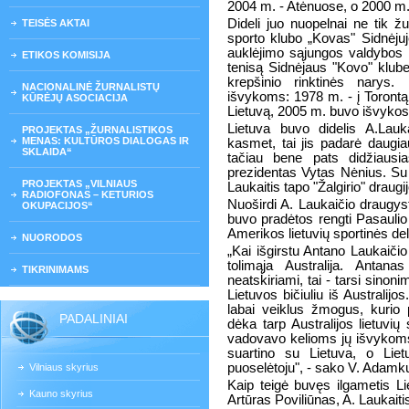
2004 m. - Atėnuose, o 2000 m. 
Dideli juo nuopelnai ne tik žu
TEISĖS AKTAI
sporto klubo „Kovas" Sidnėjuje 
auklėjimo sąjungos valdybos p
ETIKOS KOMISIJA
tenisą Sidnėjaus "Kovo" klube
krepšinio rinktinės narys.
NACIONALINĖ ŽURNALISTŲ
išvykoms: 1978 m. - į Torontą,
KŪRĖJŲ ASOCIACIJA
Lietuvą, 2005 m. buvo išvykos 
Lietuva buvo didelis A.Lauk
PROJEKTAS „ŽURNALISTIKOS
MENAS: KULTŪROS DIALOGAS IR
kasmet, tai jis padarė daugi
SKLAIDA“
tačiau bene pats didžiausia
prezidentas Vytas Nėnius. Su
PROJEKTAS „VILNIAUS
Laukaitis tapo "Žalgirio" draugi
RADIOFONAS – KETURIOS
Nuoširdi A. Laukaičio draugys
OKUPACIJOS“
buvo pradėtos rengti Pasauli
Amerikos lietuvių sportinės del
NUORODOS
„Kai išgirstu Antano Laukaiči
tolimąja Australija. Antanas
TIKRINIMAMS
neatskiriami, tai - tarsi sinon
Lietuvos bičiuliu iš Australijo
labai veiklus žmogus, kurio 
PADALINIAI
dėka tarp Australijos lietuvių
vadovavo kelioms jų išvykoms į
suartino su Lietuva, o Lietu
puoselėtoju", - sako V. Adamk
Vilniaus skyrius
Kaip teigė buvęs ilgametis Li
Kauno skyrius
Artūras Poviliūnas, A. Laukaitis