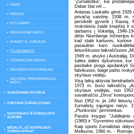
"Žurnalistika", kai pristatinėj
KINAS
Dabar štai vėl ...
Antanas Laukaitis gimė 1926 m.
RADIJAS
privačią vaistinę. 1938 m. 
persikėlė gyventi į Kauną.
KITU KAMPU
moksleiviu žaidė krepšinį ir 
darbams į Vokietiją. 1946-19
PASIJUOKIME KARTU
dirbo Niurnberge inžinerijos k
kad statė kartuves, kuriose
SUKAKTYS, JUBILIEJAI
pasaulinio karo nusikaltėl
lietuviškuose laikraščiuose „Mi
TYLOS MINUTĖ
1949 m. atvyko į Australiją. 
UŽSIENIO NAUJIENOS
šalies dalies dykumose, kur 
pasitaikė proga apsilankyti Si
NAUJIENOS RSS KANALAIS
fabrikuose, baigė pašto mokykl
skyriaus vedėju.
NAUJIENŲ PRENUMERATA EL.
Visą laiką aktyviai bendradarb
PAŠTU
1973 m. buvo laikraščių „Aus
skyriaus vedėjas, nuo 1952
SUVAŽIAVIMŲ ISTORIJA
savaitraščio „Dirva" korespond
Nuo 1952 m. jis JAV lietuvių 
KVIETIMAI ŽURNALISTAMS
žurnalistų sąjungos narys. 
„Plunksnos" pirmininkas.
NUOTRAUKA IŠ ŽURNALISTO
Parašė knygas "Jubiliejinis 
ALBUMO
(1960) ir "Gyvenimo sūkuriuos
Kaip sporto žurnalistas daly
MEDALIS „UŽ NUOPELNUS
Melburne, 1960 m. - Romoje,
ŽURNALISTIKAI“