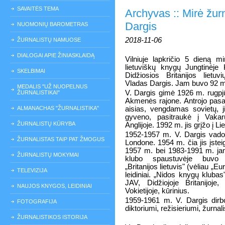
SAVAITĖS TEMA
Archyvas :: Mirė žurn
Dargis
NUOMONIŲ BAROMETRAS
2018-11-06
ŽURNALISTŲ NAMUOSE
DIALOGAI APIE ŽINIASKLAIDĄ
Vilniuje lapkričio 5 dieną mi
lietuviškų knygų Jungtinėje 
SKELBIMAI
Didžiosios Britanijos lietu
Vladas Dargis. Jam buvo 92 m
MEDALIS "UŽ NUOPELNUS
V. Dargis gimė 1926 m. rugpj
ŽURNALISTIKAI"
Akmenės rajone. Antrojo pasau
ALMANACHAS "ŽURNALISTIKA"
aisias, vengdamas sovietų, j
gyveno, pasitraukė į Vaka
ŽURNALISTŲ KŪRYBA
Anglijoje. 1992 m. jis grįžo į Li
1952-1957 m. V. Dargis vadov
ŽURNALISTAS TAIP PAT ŽMOGUS
Londone. 1954 m. čia jis įstei
1957 m. bei 1983-1991 m. ja
ŽURNALISTŲ MOKYMAI
klubo spaustuvėje buvo s
„Britanijos lietuvis" (vėliau „Eur
TELEVIZIJA
leidiniai. „Nidos knygų klubas
JAV, Didžiojoje Britanijoje, 
NAUJOS KNYGOS, LEIDINIAI
Vokietijoje, kūrinius.
1959-1961 m. V. Dargis dirb
FOTOGRAFIJA
diktoriumi, režisieriumi, žurnali
ŽURNALISTIKOS ISTORIJA