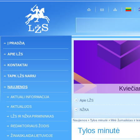
Į PRADŽIĄ
APIE LŽS
KONTAKTAI
TAPK LŽS NARIU
NAUJIENOS
Kviečia
AKTUALI INFORMACIJA
Apie LŽS
AKTUALIJOS
NŽKA
LŽS IR NŽKA PIRMININKAS
Naujienos
›
Tylos minutė
›
Mirė žurnalistas ir l
REDAKTORIAUS ŽODIS
Tylos minutė
ŽINIASKLAIDA LIETUVOJE