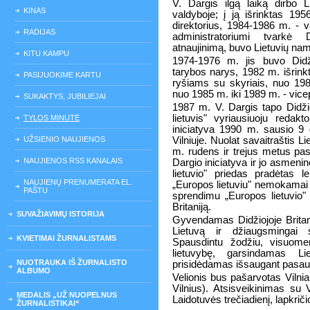
V. Dargis ilgą laiką dirbo 
KINAS
valdyboje; į ją išrinktas 1
direktorius, 1984-1986 m. -
RADIJAS
administratoriumi tvarkė D
atnaujinimą, buvo Lietuvių nam
KITU KAMPU
1974-1976 m. jis buvo Didž
tarybos narys, 1982 m. išrink
PASIJUOKIME KARTU
ryšiams su skyriais, nuo 198
nuo 1985 m. iki 1989 m. - vicep
SUKAKTYS, JUBILIEJAI
1987 m. V. Dargis tapo Didžio
lietuvis" vyriausiuoju reda
TYLOS MINUTĖ
iniciatyva 1990 m. sausio 9 
UŽSIENIO NAUJIENOS
Vilniuje. Nuolat savaitraštis 
m. rudens ir trejus metus pasi
NAUJIENOS RSS KANALAIS
Dargio iniciatyva ir jo asmen
lietuvio" priedas pradėtas l
NAUJIENŲ PRENUMERATA EL.
„Europos lietuviu" nemokamai b
PAŠTU
sprendimu „Europos lietuvio" 
Britaniją.
SUVAŽIAVIMŲ ISTORIJA
Gyvendamas Didžiojoje Britanijo
Lietuvą ir džiaugsmingai 
KVIETIMAI ŽURNALISTAMS
Spausdintu žodžiu, visuome
lietuvybę, garsindamas L
NUOTRAUKA IŠ ŽURNALISTO
prisidėdamas išsaugant pasaul
ALBUMO
Velionis bus pašarvotas Vilni
Vilnius). Atsisveikinimas su V
MEDALIS „UŽ NUOPELNUS
Laidotuvės trečiadienį, lapkriči
ŽURNALISTIKAI“