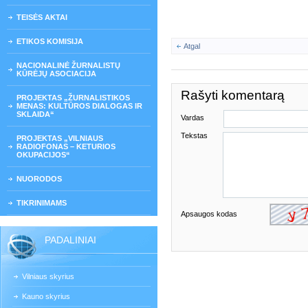
TEISĖS AKTAI
ETIKOS KOMISIJA
Atgal
NACIONALINĖ ŽURNALISTŲ
KŪRĖJŲ ASOCIACIJA
Rašyti komentarą
PROJEKTAS „ŽURNALISTIKOS
MENAS: KULTŪROS DIALOGAS IR
SKLAIDA“
Vardas
Tekstas
PROJEKTAS „VILNIAUS
RADIOFONAS – KETURIOS
OKUPACIJOS“
NUORODOS
TIKRINIMAMS
Apsaugos kodas
PADALINIAI
Vilniaus skyrius
Kauno skyrius