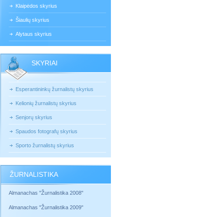
Klaipėdos skyrius
Šiaulių skyrius
Alytaus skyrius
SKYRIAI
Esperantininkų žurnalistų skyrius
Kelionių žurnalistų skyrius
Senjorų skyrius
Spaudos fotografų skyrius
Sporto žurnalistų skyrius
ŽURNALISTIKA
Almanachas "Žurnalistika 2008"
Almanachas "Žurnalistika 2009"