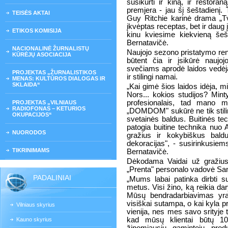
susikurti ir kiną, ir restoran
premjera - jau šį šeštadienį. 
TEISĖS AKTAI
Guy Ritchie karinė drama „Tvi
įkvėptas receptas, bet ir daug 
ETIKOS KOMISIJA
kinu kviesime kiekvieną šeš
Bernatavičė.
NACIONALINĖ ŽURNALISTŲ
Naujojo sezono pristatymo re
KŪRĖJŲ ASOCIACIJA
būtent čia ir įsikūrė naujoj
svečiams aprodė laidos vedėjai
PROJEKTAS „ŽURNALISTIKOS
ir stilingi namai.
MENAS: KULTŪROS DIALOGAS IR
SKLAIDA“
„Kai gimė šios laidos idėja, mi
Nors... kokios studijos? Mint
profesionalais, tad mano myl
PROJEKTAS „VILNIAUS
RADIOFONAS – KETURIOS
„DOMDOM" sukūrė ne tik stilingą
OKUPACIJOS“
svetainės baldus. Buitinės tec
patogia buitine technika nuo 
NUORODOS
gražius ir kokybiškus baldus
dekoracijas", - susirinkusie
TIKRINIMAMS
Bernatavičė.
Dėkodama Vaidai už gražius 
„Prenta" personalo vadovė Sa
PADALINIAI
„Mums labai patinka dirbti 
metus. Visi žino, ką reikia dar
Mūsų bendradarbiavimas yra
visiškai sutampa, o kai kyla p
Vilniaus skyrius
vienija, nes mes savo srityje
kad mūsų klientai būtų 100%
Kauno skyrius