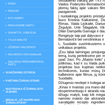
šeštadienio vakarą per TV3 r
KINAS
Vaidos Poderytės-Bernatavičė
įdomių faktų apie vakaro film
RADIJAS
pasigaminti.
Į nuotaikingą projekto prista
KITU KAMPU
buvo Kristina Kaikarienė, Di
Rimas, Vaida Lisikaitė, Dariu
PASIJUOKIME KARTU
Žirgulytė, Urtė Šilagalytė, Vi
Dilan Dampella Gamage ir dau
SUKAKTYS, JUBILIEJAI
Renginyje taip pat dalyvavo ir
Bernatavičė bei verslininkas i
TYLOS MINUTĖ
L. Suodaitis susirinkusiems s
UŽSIENIO NAUJIENOS
unikalaus projekto.
„Esu labai laimingas prisijung
NAUJIENOS RSS KANALAIS
temą, kurią perteiksime per ma
ypač žavi. Po „Maisto kelio" 
NAUJIENŲ PRENUMERATA EL.
įsitikinau, kad ir su Vaida pu
PAŠTU
projektas bus kupinas neti
technikomis, kurias mūsų žiū
SUVAŽIAVIMŲ ISTORIJA
kalbėsime apie filmus, jų kūri
Suodaitis.
KVIETIMAI ŽURNALISTAMS
Džiugesio neslėpė ir kolegai an
„Kinas ir maistas yra mano didž
NUOTRAUKA IŠ ŽURNALISTO
eksperimentuoju ir atrandu nau
ALBUMO
džiugu matyti, kaip kiti mėga
naminio maisto dar atsiranda
MEDALIS „UŽ NUOPELNUS
savaitgalio recepto ingred
ŽURNALISTIKAI“