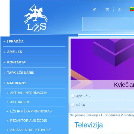
Į PRADŽIĄ
APIE LŽS
KONTAKTAI
TAPK LŽS NARIU
NAUJIENOS
Kviečia
AKTUALI INFORMACIJA
Apie LŽS
AKTUALIJOS
NŽKA
LŽS IR NŽKA PIRMININKAS
Naujienos
›
Televizija
›
L. Suodaitis ir V. Poder
REDAKTORIAUS ŽODIS
Televizija
ŽINIASKLAIDA LIETUVOJE