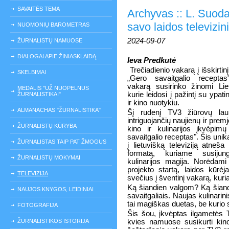
SAVAITĖS TEMA
Archyvas :: L. Suodai
savo laidos televizi
NUOMONIŲ BAROMETRAS
2024-09-07
ŽURNALISTŲ NAMUOSE
DIALOGAI APIE ŽINIASKLAIDĄ
Ieva Predkutė
Trečiadienio vakarą į išskirtin
SKELBIMAI
„Gero savaitgalio receptas
vakarą susirinko žinomi Lie
MEDALIS "UŽ NUOPELNUS
kurie leidosi į pažintį su ypati
ŽURNALISTIKAI"
ir kino nuotykiu.
ALMANACHAS "ŽURNALISTIKA"
Šį rudenį TV3 žiūrovų lau
intriguojančių naujienų ir premj
ŽURNALISTŲ KŪRYBA
kino ir kulinarijos įkvėpim
savaitgalio receptas". Šis unik
ŽURNALISTAS TAIP PAT ŽMOGUS
į lietuvišką televiziją atneš
formatą, kuriame susijun
ŽURNALISTŲ MOKYMAI
kulinarijos magija. Norėdami
projekto startą, laidos kūrė
TELEVIZIJA
svečius į šventinį vakarą, kuri
Ką šiandien valgom? Ką šiand
NAUJOS KNYGOS, LEIDINIAI
savaitgaliais. Naujas kulinari
tai magiškas duetas, be kurio s
FOTOGRAFIJA
Šis šou, įkvėptas ilgametės T
ŽURNALISTIKOS ISTORIJA
kvies namuose susikurti kino