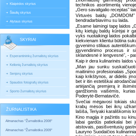
žinomiausių gamintojų produ
Klaipėdos skyrius
technikos asortimentą vienoje 
„Gero savaitgalio receptas" lai
Šiaulių skyrius
Virtuvės baldų „DOMDOM" 
bendradarbiavimu su laida.
Alytaus skyrius
„Esame laimingi tapę laidos „G
kitų kietųjų baldų kūrėjai ir
vyks nuotaikingi laidos pokalbia
SKYRIAI
kiekvienam klientui būtina suk
gyvenimo stiliaus autentiškumą
įgyvendinimo procesus ir s
sklandesnė ir lengvesnė", - p
Esperantininkų žurnalistų skyrius
Kaip ir dera kulinarinės laidos
Kelionių žurnalistų skyrius
„Man jau sunku suskaičiuoti
maitinimo profesionalais „Spo
Senjorų skyrius
kaip krikštynos, ar didelis įm
bet ir itin estetiškai atrodan
Spaudos fotografų skyrius
artėjančią premjerą ir ilsi
gardžiomis vaišėmis, kurias
Sporto žurnalistų skyrius
Poderytė-Bernatavičė.
Svečiai mėgavosi tokiais ska
krabų mėsos bei ikrų užkand
ŽURNALISTIKA
lašiša, Teriyaki karališkomis k
Kino magija ir pažintis su kinu 
Almanachas "Žurnalistika 2008"
labai gardūs patiekalai bei j
atstovais, pasišventusių gast
Almanachas "Žurnalistika 2009"
Lauryno Suodaičios kulinariniai