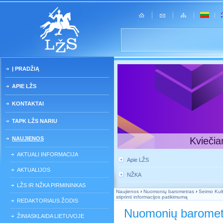
Į PRADŽIĄ
APIE LŽS
KONTAKTAI
TAPK LŽS NARIU
NAUJIENOS
Kviečia
AKTUALI INFORMACIJA
Apie LŽS
AKTUALIJOS
NŽKA
LŽS IR NŽKA PIRMININKAS
Naujienos
›
Nuomonių barometras
›
Seimo Kult
stiprinti informacijos patikimumą
REDAKTORIAUS ŽODIS
Nuomonių baromet
ŽINIASKLAIDA LIETUVOJE