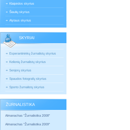
Klaipėdos skyrius
Šiaulių skyrius
Alytaus skyrius
SKYRIAI
Esperantininkų žurnalistų skyrius
Kelionių žurnalistų skyrius
Senjorų skyrius
Spaudos fotografų skyrius
Sporto žurnalistų skyrius
ŽURNALISTIKA
Almanachas "Žurnalistika 2008"
Almanachas "Žurnalistika 2009"