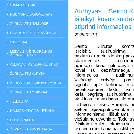
SAVAITĖS TEMA
Archyvas :: Seimo Ku
NUOMONIŲ BAROMETRAS
išlaikyti kovos su de
ŽURNALISTŲ NAMUOSE
stiprinti informacijo
DIALOGAI APIE ŽINIASKLAIDĄ
2025-02-13
SKELBIMAI
Seimo Kultūros komite
išreiškia susirūpinimą 
MEDALIS "UŽ NUOPELNUS
ŽURNALISTIKAI"
pastaruoju metu stebimų pok
skaitmeninės informaci
ALMANACHAS "ŽURNALISTIKA"
aplinkoje, kurie gali daryti į
kovai su dezinformacija 
ŽURNALISTŲ KŪRYBA
informacijos patikimum
Viešojoje erdvėje pasir
ŽURNALISTAS TAIP PAT ŽMOGUS
signalai apie ketinimą maž
nepriklausomą faktų tikri
ŽURNALISTŲ MOKYMAI
kelia pagrįstą susirūpinimą
skaidrios ir atsakingos informa
TELEVIZIJA
Lietuvos ir visos Europos m
siekiant apsaugoti demokrati
NAUJOS KNYGOS, LEIDINIAI
informaciniams iššūkiams i
viešajame gyvenime. Todėl sva
FOTOGRAFIJA
išlaikomi aukšti skaidrumo 
tikrinimo mechanizmai išliktų 
ŽURNALISTIKOS ISTORIJA