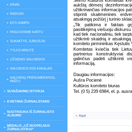
Seimo Kultūros komitetas krei
KINAS
aukštą dėmesį dezinformacijo
užtikrinančias informacijos pa
RADIJAS
stiprinti skaitmeninės erdvė
atsakingą požiūrį į turinio sklai
KITU KAMPU
„Tik patikima ir faktais gr
pasitikėjimą viešuoju diskursu 
PASIJUOKIME KARTU
kad tiek nacionaliniu, tiek tar
užtikrinti skaidrią ir atsaking
SUKAKTYS, JUBILIEJAI
komiteto pirmininkas Kęstutis
Komitetas kviečia tiek Lietuv
TYLOS MINUTĖ
partnerius konstruktyviai d
galinčius padėti užtikrinti 
UŽSIENIO NAUJIENOS
informaciją.
NAUJIENOS RSS KANALAIS
Daugiau informacijos:
NAUJIENŲ PRENUMERATA EL.
Aušra Pocienė
PAŠTU
Kultūros komiteto biuras
Tel. (0 5) 239 6984, el. p. ausr
SUVAŽIAVIMŲ ISTORIJA
KVIETIMAI ŽURNALISTAMS
NUOTRAUKA IŠ ŽURNALISTO
ALBUMO
Atgal
MEDALIS „UŽ NUOPELNUS
ŽURNALISTIKAI“