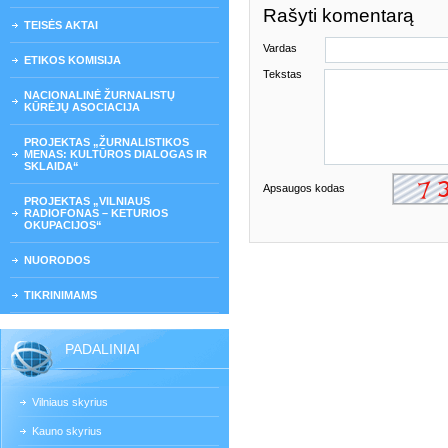
Rašyti komentarą
TEISĖS AKTAI
Vardas
ETIKOS KOMISIJA
Tekstas
NACIONALINĖ ŽURNALISTŲ
KŪRĖJŲ ASOCIACIJA
PROJEKTAS „ŽURNALISTIKOS
MENAS: KULTŪROS DIALOGAS IR
SKLAIDA“
Apsaugos kodas
PROJEKTAS „VILNIAUS
RADIOFONAS – KETURIOS
OKUPACIJOS“
NUORODOS
TIKRINIMAMS
PADALINIAI
Vilniaus skyrius
Kauno skyrius