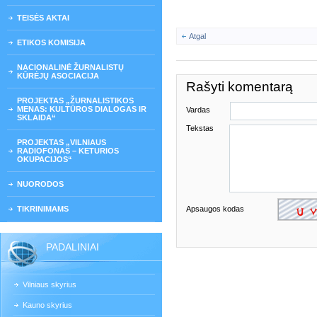
TEISĖS AKTAI
Atgal
ETIKOS KOMISIJA
NACIONALINĖ ŽURNALISTŲ
KŪRĖJŲ ASOCIACIJA
Rašyti komentarą
PROJEKTAS „ŽURNALISTIKOS
MENAS: KULTŪROS DIALOGAS IR
Vardas
SKLAIDA“
Tekstas
PROJEKTAS „VILNIAUS
RADIOFONAS – KETURIOS
OKUPACIJOS“
NUORODOS
TIKRINIMAMS
Apsaugos kodas
PADALINIAI
Vilniaus skyrius
Kauno skyrius