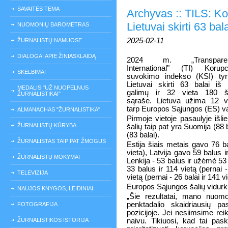
SAVAITĖS TEMA
Archyvas :: TILS: K
Lietuvai skirti 63 bal
NUOMONIŲ BAROMETRAS
2025-02-11
ŽURNALISTŲ NAMUOSE
DIALOGAI APIE ŽINIASKLAIDĄ
2024 m. „Transpare
International" (TI) Korupc
SKELBIMAI
suvokimo indekso (KSI) ty
Lietuvai skirti 63 balai iš
MEDALIS "UŽ NUOPELNUS
galimų ir 32 vieta 180 ša
ŽURNALISTIKAI"
sąraše. Lietuva užima 12 v
tarp Europos Sąjungos (ES) va
ALMANACHAS "ŽURNALISTIKA"
Pirmoje vietoje pasaulyje išlie
ŽURNALISTŲ KŪRYBA
šalių taip pat yra Suomija (88 b
(83 balai).
ŽURNALISTAS TAIP PAT ŽMOGUS
Estija šiais metais gavo 76 ba
vieta), Latvija gavo 59 balus i
ŽURNALISTŲ MOKYMAI
Lenkija - 53 balus ir užėmė 53 v
33 balus ir 114 vietą (pernai -
TELEVIZIJA
vietą (pernai - 26 balai ir 141 vi
Europos Sąjungos šalių vidurkis
NAUJOS KNYGOS, LEIDINIAI
„Šie rezultatai, mano nuomon
penktadalio skaidriausių pas
FOTOGRAFIJA
pozicijoje. Jei nesiimsime rei
ŽURNALISTIKOS ISTORIJA
naivu. Tikiuosi, kad tai pas