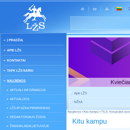
Į PRADŽIĄ
APIE LŽS
KONTAKTAI
TAPK LŽS NARIU
NAUJIENOS
Kviečia
AKTUALI INFORMACIJA
Apie LŽS
AKTUALIJOS
NŽKA
LŽS IR NŽKA PIRMININKAS
Naujienos
›
Kitu kampu
›
TILS: Korupcijos suvok
REDAKTORIAUS ŽODIS
Kitu kampu
ŽINIASKLAIDA LIETUVOJE