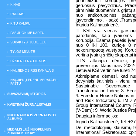
prioritetizuoti korupcijos p
KINAS
geruosius pavyzdžius. Prad
pirminiais duomenimis grįstų s
RADIJAS
nuo antikorupcinės pažang
įgyvendinimo", - sakė „Transp
KITU KAMPU
Ingrida Kalinauskienė.
TI KSI yra vienas garsiaus
PASIJUOKIME KARTU
parodantis, kaip įvairioms
korupciją. Esama padėtis įver
SUKAKTYS, JUBILIEJAI
nuo 0 iki 100, kurioje 0 r
nekorumpuotą valstybę. Korupc
TYLOS MINUTĖ
vertina įvairių sričių ekspertai i
TILS atkreipia dėmesį, jo
UŽSIENIO NAUJIENOS
prevencijos klausimais 202
Lietuvai KSI vertinime turėti 74
NAUJIENOS RSS KANALAIS
Atkreipiame dėmesį, kad nu
NAUJIENŲ PRENUMERATA EL.
devyniais šaltiniais - vienu
PAŠTU
Sustainable Governance 
Transformation Index; 3. Econ
SUVAŽIAVIMŲ ISTORIJA
4. Freedom House Nations in T
and Risk Indicators; 6. IMD
KVIETIMAI ŽURNALISTAMS
Group International Country 
(V-Dem); 9. World Justice Proj
NUOTRAUKA IŠ ŽURNALISTO
Daugiau informacijos:
ALBUMO
Ingrida Kalinauskienė, Tel. +3
Dėl metodologinių klausimų t
MEDALIS „UŽ NUOPELNUS
International" Sekretoriato: c
ŽURNALISTIKAI“