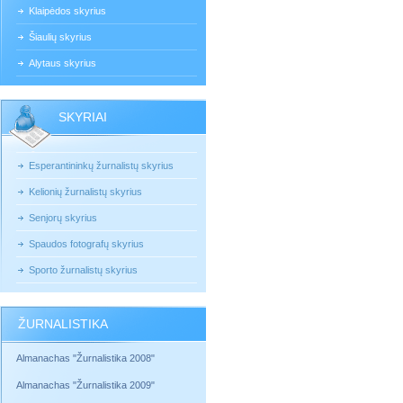
Klaipėdos skyrius
Šiaulių skyrius
Alytaus skyrius
SKYRIAI
Esperantininkų žurnalistų skyrius
Kelionių žurnalistų skyrius
Senjorų skyrius
Spaudos fotografų skyrius
Sporto žurnalistų skyrius
ŽURNALISTIKA
Almanachas "Žurnalistika 2008"
Almanachas "Žurnalistika 2009"