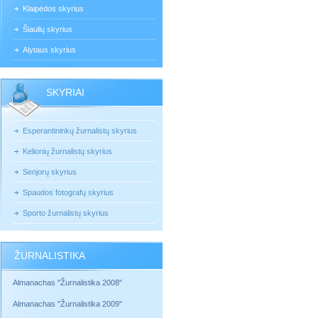
Klaipėdos skyrius
Šiaulių skyrius
Alytaus skyrius
SKYRIAI
Esperantininkų žurnalistų skyrius
Kelionių žurnalistų skyrius
Senjorų skyrius
Spaudos fotografų skyrius
Sporto žurnalistų skyrius
ŽURNALISTIKA
Almanachas "Žurnalistika 2008"
Almanachas "Žurnalistika 2009"