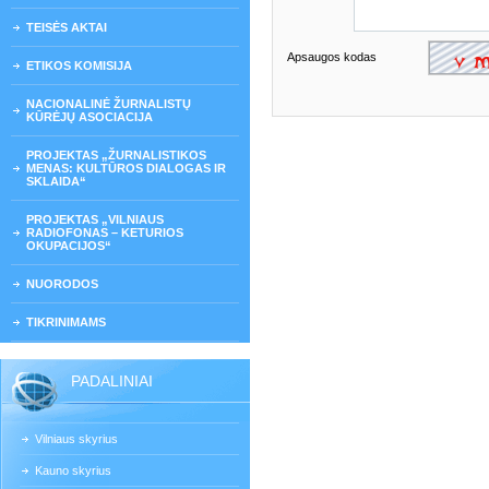
TEISĖS AKTAI
Apsaugos kodas
ETIKOS KOMISIJA
NACIONALINĖ ŽURNALISTŲ
KŪRĖJŲ ASOCIACIJA
PROJEKTAS „ŽURNALISTIKOS
MENAS: KULTŪROS DIALOGAS IR
SKLAIDA“
PROJEKTAS „VILNIAUS
RADIOFONAS – KETURIOS
OKUPACIJOS“
NUORODOS
TIKRINIMAMS
PADALINIAI
Vilniaus skyrius
Kauno skyrius