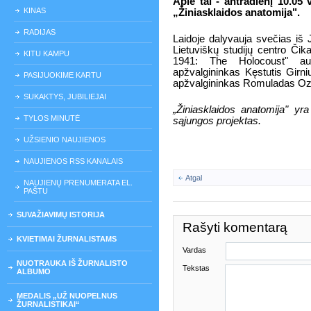
Apie tai - antradienį 10.05 
KINAS
„Žiniasklaidos anatomija".
RADIJAS
Laidoje dalyvauja svečias iš J
Lietuviškų studijų centro Či
KITU KAMPU
1941: The Holocoust" autor
apžvalgininkas Kęstutis Girnius
PASIJUOKIME KARTU
apžvalgininkas Romuladas Oz
SUKAKTYS, JUBILIEJAI
„Žiniasklaidos anatomija" yra
TYLOS MINUTĖ
sąjungos projektas.
UŽSIENIO NAUJIENOS
NAUJIENOS RSS KANALAIS
Atgal
NAUJIENŲ PRENUMERATA EL.
PAŠTU
SUVAŽIAVIMŲ ISTORIJA
Rašyti komentarą
KVIETIMAI ŽURNALISTAMS
Vardas
NUOTRAUKA IŠ ŽURNALISTO
Tekstas
ALBUMO
MEDALIS „UŽ NUOPELNUS
ŽURNALISTIKAI“