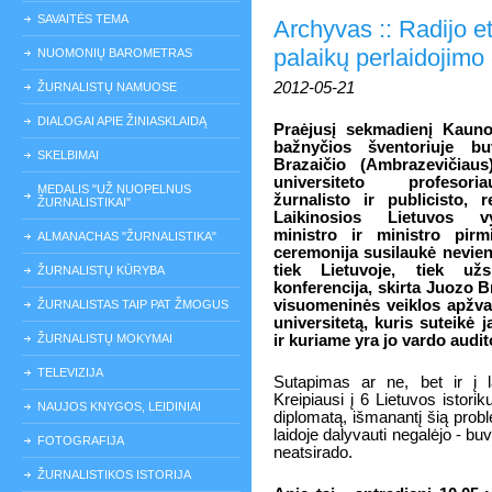
SAVAITĖS TEMA
Archyvas :: Radijo e
palaikų perlaidojimo
NUOMONIŲ BAROMETRAS
2012-05-21
ŽURNALISTŲ NAMUOSE
DIALOGAI APIE ŽINIASKLAIDĄ
Praėjusį sekmadienį Kauno
bažnyčios šventoriuje bu
SKELBIMAI
Brazaičio (Ambrazevičiaus
universiteto profesoria
MEDALIS "UŽ NUOPELNUS
žurnalisto ir publicisto, r
ŽURNALISTIKAI"
Laikinosios Lietuvos v
ministro ir ministro pirm
ALMANACHAS "ŽURNALISTIKA"
ceremonija susilaukė nevie
tiek Lietuvoje, tiek užs
ŽURNALISTŲ KŪRYBA
konferencija, skirta Juozo B
visuomeninės veiklos apžvalg
ŽURNALISTAS TAIP PAT ŽMOGUS
universitetą, kuris suteikė 
ŽURNALISTŲ MOKYMAI
ir kuriame yra jo vardo audit
TELEVIZIJA
Sutapimas ar ne, bet ir į l
Kreipiausi į 6 Lietuvos istori
NAUJOS KNYGOS, LEIDINIAI
diplomatą, išmanantį šią proble
laidoje dalyvauti negalėjo - buv
FOTOGRAFIJA
neatsirado.
ŽURNALISTIKOS ISTORIJA