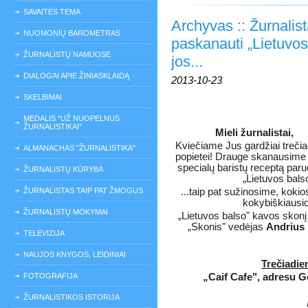
SAVAITĖS TEMA
Archyvas :: Žurnalist
NUOMONIŲ BAROMETRAS
paskanauti „Lietuvos
ŽURNALISTŲ NAMUOSE
jos...
DIALOGAI APIE ŽINIASKLAIDĄ
2013-10-23
SKELBIMAI
MEDALIS "UŽ NUOPELNUS
ŽURNALISTIKAI"
Mieli žurnalistai,
Kviečiame Jus gardžiai trečia
ALMANACHAS "ŽURNALISTIKA"
popietei! Drauge skanausime
specialų baristų receptą par
ŽURNALISTŲ KŪRYBA
„Lietuvos bals
ŽURNALISTAS TAIP PAT ŽMOGUS
...taip pat sužinosime, koki
kokybiškiausio
ŽURNALISTŲ MOKYMAI
„Lietuvos balso" kavos skonį
„Skonis" vedėjas
Andrius
TELEVIZIJA
NAUJOS KNYGOS, LEIDINIAI
Trečiadien
FOTOGRAFIJA
„Caif Cafe", adresu Ge
ŽURNALISTIKOS ISTORIJA