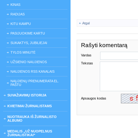
KINAS
RADIJAS
Atgal
KITU KAMPU
PASIJUOKIME KARTU
SUKAKTYS, JUBILIEJAI
Rašyti komentarą
TYLOS MINUTĖ
Vardas
UŽSIENIO NAUJIENOS
Tekstas
NAUJIENOS RSS KANALAIS
NAUJIENŲ PRENUMERATA EL.
PAŠTU
SUVAŽIAVIMŲ ISTORIJA
Apsaugos kodas
KVIETIMAI ŽURNALISTAMS
NUOTRAUKA IŠ ŽURNALISTO
ALBUMO
MEDALIS „UŽ NUOPELNUS
ŽURNALISTIKAI“