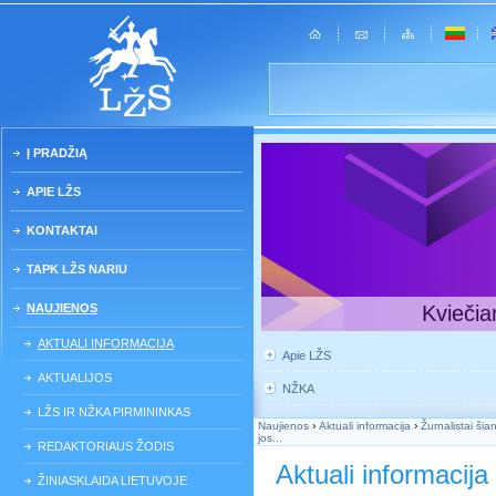
Į PRADŽIĄ
APIE LŽS
KONTAKTAI
TAPK LŽS NARIU
NAUJIENOS
Kviečia
AKTUALI INFORMACIJA
Apie LŽS
AKTUALIJOS
NŽKA
LŽS IR NŽKA PIRMININKAS
Naujienos
›
Aktuali informacija
›
Žurnalistai ši
jos...
REDAKTORIAUS ŽODIS
Aktuali informacija
ŽINIASKLAIDA LIETUVOJE