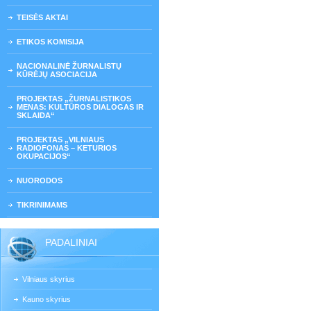
TEISĖS AKTAI
ETIKOS KOMISIJA
NACIONALINĖ ŽURNALISTŲ
KŪRĖJŲ ASOCIACIJA
PROJEKTAS „ŽURNALISTIKOS
MENAS: KULTŪROS DIALOGAS IR
SKLAIDA“
PROJEKTAS „VILNIAUS
RADIOFONAS – KETURIOS
OKUPACIJOS“
NUORODOS
TIKRINIMAMS
PADALINIAI
Vilniaus skyrius
Kauno skyrius