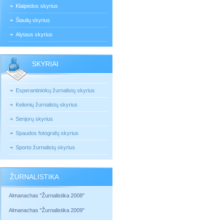
Klaipėdos skyrius
Šiaulių skyrius
Alytaus skyrius
SKYRIAI
Esperantininkų žurnalistų skyrius
Kelionių žurnalistų skyrius
Senjorų skyrius
Spaudos fotografų skyrius
Sporto žurnalistų skyrius
ŽURNALISTIKA
Almanachas "Žurnalistika 2008"
Almanachas "Žurnalistika 2009"