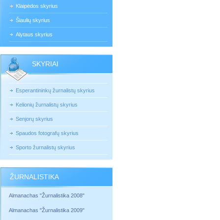
Klaipėdos skyrius
Šiaulių skyrius
Alytaus skyrius
SKYRIAI
Esperantininkų žurnalistų skyrius
Kelionių žurnalistų skyrius
Senjorų skyrius
Spaudos fotografų skyrius
Sporto žurnalistų skyrius
ŽURNALISTIKA
Almanachas "Žurnalistika 2008"
Almanachas "Žurnalistika 2009"