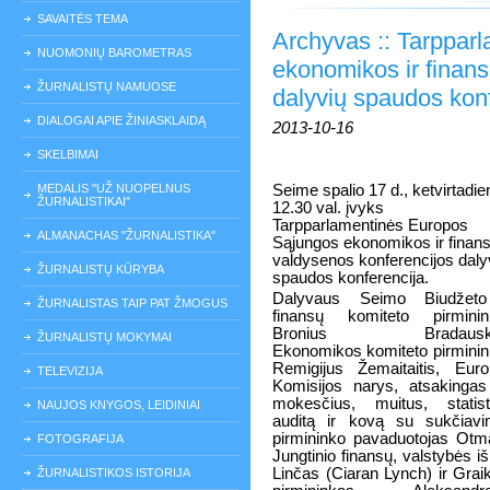
SAVAITĖS TEMA
Archyvas :: Tarppar
NUOMONIŲ BAROMETRAS
ekonomikos ir finan
ŽURNALISTŲ NAMUOSE
dalyvių spaudos kon
DIALOGAI APIE ŽINIASKLAIDĄ
2013-10-16
SKELBIMAI
MEDALIS "UŽ NUOPELNUS
Seime spalio 17 d., ketvirtadien
ŽURNALISTIKAI"
12.30 val. įvyks
Tarpparlamentinės Europos
ALMANACHAS "ŽURNALISTIKA"
Sąjungos ekonomikos ir finan
valdysenos konferencijos daly
ŽURNALISTŲ KŪRYBA
spaudos konferencija.
Dalyvaus Seimo Biudžeto
ŽURNALISTAS TAIP PAT ŽMOGUS
finansų komiteto pirminin
Bronius Bradauska
ŽURNALISTŲ MOKYMAI
Ekonomikos komiteto pirmini
Remigijus Žemaitaitis, Eur
TELEVIZIJA
Komisijos narys, atsakinga
mokesčius, muitus, statist
NAUJOS KNYGOS, LEIDINIAI
auditą ir kovą su sukčiav
pirmininko pavaduotojas Otma
FOTOGRAFIJA
Jungtinio finansų, valstybės i
Linčas (Ciaran Lynch) ir Gra
ŽURNALISTIKOS ISTORIJA