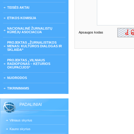
TEISĖS AKTAI
ETIKOS KOMISIJA
NACIONALINĖ ŽURNALISTŲ
KŪRĖJŲ ASOCIACIJA
Apsaugos kodas
PROJEKTAS „ŽURNALISTIKOS
MENAS: KULTŪROS DIALOGAS IR
SKLAIDA“
PROJEKTAS „VILNIAUS
RADIOFONAS – KETURIOS
OKUPACIJOS“
NUORODOS
TIKRINIMAMS
PADALINIAI
Vilniaus skyrius
Kauno skyrius