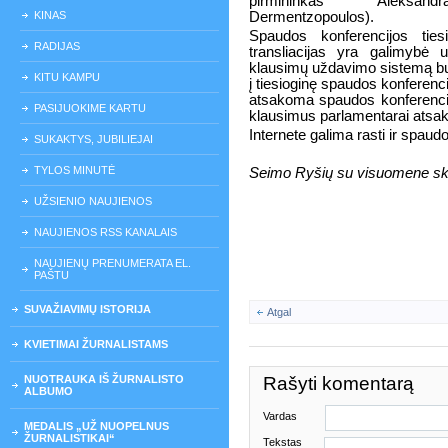
pirmininkas Aleksan
KINAS
Dermentzopoulos).
Spaudos konferencijos tiesi
RADIJAS
transliacijas yra galimybė
klausimų uždavimo sistemą bus
KITU KAMPU
į tiesioginę spaudos konferencij
atsakoma spaudos konferencij
PASIJUOKIME KARTU
klausimus parlamentarai atsak
Internete galima rasti ir spaud
SUKAKTYS, JUBILIEJAI
TYLOS MINUTĖ
Seimo Ryšių su visuomene skyr
UŽSIENIO NAUJIENOS
NAUJIENOS RSS KANALAIS
NAUJIENŲ PRENUMERATA EL.
PAŠTU
SUVAŽIAVIMŲ ISTORIJA
Atgal
KVIETIMAI ŽURNALISTAMS
NUOTRAUKA IŠ ŽURNALISTO
Rašyti komentarą
ALBUMO
Vardas
MEDALIS „UŽ NUOPELNUS
ŽURNALISTIKAI“
Tekstas