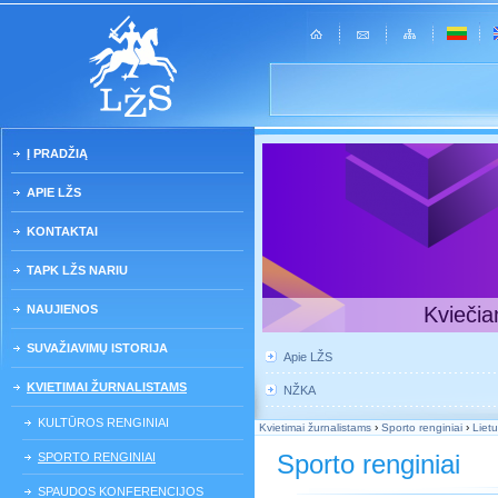
Į PRADŽIĄ
APIE LŽS
KONTAKTAI
TAPK LŽS NARIU
NAUJIENOS
Kviečia
SUVAŽIAVIMŲ ISTORIJA
Apie LŽS
KVIETIMAI ŽURNALISTAMS
NŽKA
KULTŪROS RENGINIAI
Kvietimai žurnalistams
›
Sporto renginiai
›
Liet
Sporto renginiai
SPORTO RENGINIAI
SPAUDOS KONFERENCIJOS