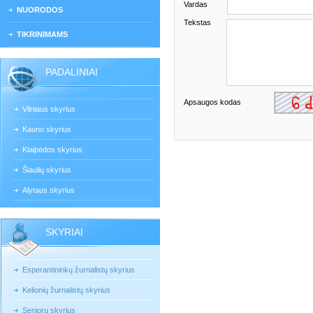
Vardas
NUORODOS
Tekstas
TIKRINIMAMS
PADALINIAI
Apsaugos kodas
Vilniaus skyrius
Kauno skyrius
Klaipėdos skyrius
Šiaulių skyrius
Alytaus skyrius
SKYRIAI
Esperantininkų žurnalistų skyrius
Kelionių žurnalistų skyrius
Senjorų skyrius