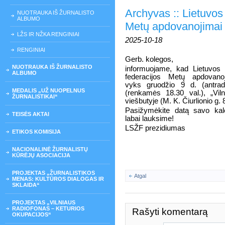
Archyvas :: Lietuvos 
NUOTRAUKA IŠ ŽURNALISTO
ALBUMO
Metų apdovanojimai 
LŽS IR NŽKA RENGINIAI
2025-10-18
RENGINIAI
Gerb. kolegos,
NUOTRAUKA IŠ ŽURNALISTO
informuojame, kad Lietuvos s
ALBUMO
federacijos Metų apdovano
vyks gruodžio 9 d. (antradi
MEDALIS „UŽ NUOPELNUS
(renkamės 18.30 val.), „Vil
ŽURNALISTIKAI“
viešbutyje (M. K. Čiurlionio g. 8
Pasižymėkite datą savo kal
TEISĖS AKTAI
labai lauksime!
LSŽF prezidiumas
ETIKOS KOMISIJA
NACIONALINĖ ŽURNALISTŲ
KŪRĖJŲ ASOCIACIJA
PROJEKTAS „ŽURNALISTIKOS
Atgal
MENAS: KULTŪROS DIALOGAS IR
SKLAIDA“
PROJEKTAS „VILNIAUS
RADIOFONAS – KETURIOS
Rašyti komentarą
OKUPACIJOS“