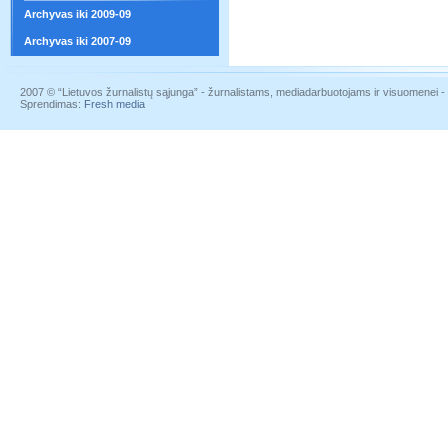
Archyvas iki 2009-09
Archyvas iki 2007-09
2007 © “Lietuvos žurnalistų sąjunga” - žurnalistams, mediadarbuotojams ir visuomenei - į
Sprendimas:
Fresh media