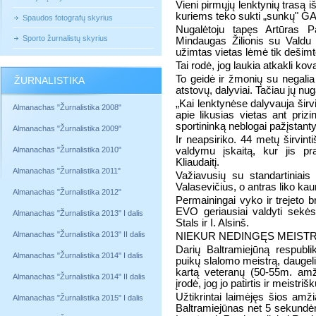
Vieni pirmųjų lenktynių trasą 
kuriems teko sukti „sunkų" GAZ
Spaudos fotografų skyrius
Nugalėtoju tapęs Artūras Pa
Sporto žurnalistų skyrius
Mindaugas Žilionis su Valdu 
užimtas vietas lėmė tik dešimt
Tai rodė, jog laukia atkakli kov
To geidė ir žmonių su negalia
ŽURNALISTIKA
atstovų, dalyviai. Tačiau jų nug
„Kai lenktynėse dalyvauja širvin
Almanachas "Žurnalistika 2008"
apie likusias vietas ant priz
sportininką neblogai pažįstant
Almanachas "Žurnalistika 2009"
Ir neapsiriko. 44 metų širvinti
Almanachas "Žurnalistika 2010"
valdymu įskaitą, kur jis p
Kliaudaitį.
Almanachas "Žurnalistika 2011"
Važiavusių su standartiniais 
Valasevičius, o antras liko ka
Almanachas "Žurnalistika 2012"
Permainingai vyko ir trejeto b
EVO geriausiai valdyti sekės
Almanachas "Žurnalistika 2013" I dalis
Stals ir I. Alsinš.
Almanachas "Žurnalistika 2013" II dalis
NIEKUR NEDINGĘS MEIST
Darių Baltramiejūną respubli
Almanachas "Žurnalistika 2014" I dalis
puikų slalomo meistrą, daugeli
kartą veteranų (50-55m. amž
Almanachas "Žurnalistika 2014" II dalis
įrodė, jog jo patirtis ir meistr
Užtikrintai laimėjęs šios am
Almanachas "Žurnalistika 2015" I dalis
Baltramiejūnas net 5 sekundėm