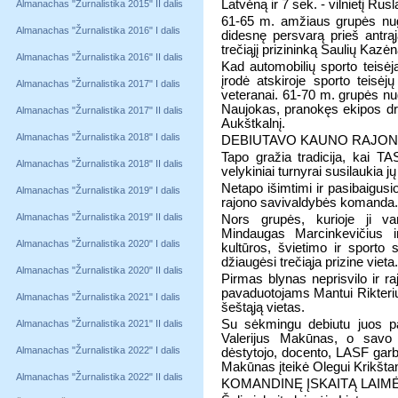
Latvėną ir 7 sek. - vilnietį Rus
Almanachas "Žurnalistika 2015" II dalis
61-65 m. amžiaus grupės nuga
Almanachas "Žurnalistika 2016" I dalis
didesnę persvarą prieš antrąj
trečiąjį prizininką Saulių Kazėn
Almanachas "Žurnalistika 2016" II dalis
Kad automobilių sporto teisė
įrodė atskiroje sporto teisėj
Almanachas "Žurnalistika 2017" I dalis
veteranai. 61-70 m. grupės nu
Naujokas, pranokęs ekipos dra
Almanachas "Žurnalistika 2017" II dalis
Aukštkalnį.
Almanachas "Žurnalistika 2018" I dalis
DEBIUTAVO KAUNO RAJON
Tapo gražia tradicija, kai T
Almanachas "Žurnalistika 2018" II dalis
velykiniai turnyrai susilaukia 
Netapo išimtimi ir pasibaigus
Almanachas "Žurnalistika 2019" I dalis
rajono savivaldybės komanda.
Almanachas "Žurnalistika 2019" II dalis
Nors grupės, kurioje ji var
Mindaugas Marcinkevičius i
Almanachas "Žurnalistika 2020" I dalis
kultūros, švietimo ir sporto
džiaugėsi trečiąja prizine vieta.
Almanachas "Žurnalistika 2020" II dalis
Pirmas blynas neprisvilo ir ra
pavaduotojams Mantui Rikteriui 
Almanachas "Žurnalistika 2021" I dalis
šeštąją vietas.
Su sėkmingu debiutu juos p
Almanachas "Žurnalistika 2021" II dalis
Valerijus Makūnas, o savo 
Almanachas "Žurnalistika 2022" I dalis
dėstytojo, docento, LASF gar
Makūnas įteikė Olegui Krikštan
Almanachas "Žurnalistika 2022" II dalis
KOMANDINĘ ĮSKAITĄ LAIMĖ