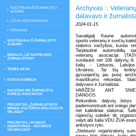
Archyvas :: Veteranų
NUOTRAUKA IŠ ŽURNALISTO
ALBUMO
dalavavo ir žurnalist
LŽS IR NŽKA RENGINIAI
2024-01-15
RENGINIAI
Savaitgalį Kaune automobi
sporto veteranų ir svečių kalėd
NUOTRAUKA IŠ ŽURNALISTO
ALBUMO
slalomo varžybos, kurias re
Tarptautinė automobilių sp
MEDALIS „UŽ NUOPELNUS
veteranų asociacija (TASV
ŽURNALISTIKAI“
susilaukė net 106 dalyvių iš t
šalių - Lietuvos, Latvijo
TEISĖS AKTAI
Ukrainos. Tai šių lenktyn
gyvuojančių jau pusę amži
masiškumo rekordas. Slal
ETIKOS KOMISIJA
dalyvavo ir žurnalistai.
VARŽĖSI ANT SNIE
NACIONALINĖ ŽURNALISTŲ
KŪRĖJŲ ASOCIACIJA
DANGOS
Rekordinis dalyvių būrys 
PROJEKTAS „ŽURNALISTIKOS
pademonstruoti ant sniego da
MENAS: KULTŪROS DIALOGAS IR
net kalėdiniai slalomai. Šal
SKLAIDA“
rūpesčių suteikė tik organiz
valyti abi šalia VDU ŽŪA esanč
PROJEKTAS „VILNIAUS
ankstyvo ryto.
RADIOFONAS – KETURIOS
OKUPACIJOS“
„Stebiuosi organizatorių s
gausų būrį dalyvių, kurių da