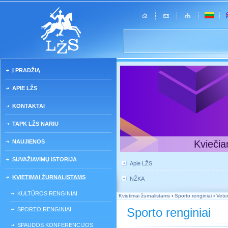
Į PRADŽIĄ
APIE LŽS
KONTAKTAI
TAPK LŽS NARIU
NAUJIENOS
Kviečia
SUVAŽIAVIMŲ ISTORIJA
Apie LŽS
KVIETIMAI ŽURNALISTAMS
NŽKA
KULTŪROS RENGINIAI
Kvietimai žurnalistams
›
Sporto renginiai
›
Veter
Sporto renginiai
SPORTO RENGINIAI
SPAUDOS KONFERENCIJOS