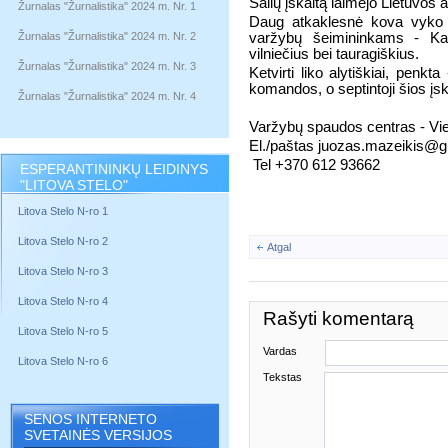
Šalių įskaitą laimėjo Lietuvos 
Žurnalas "Žurnalistika" 2024 m. Nr. 1
Daug atkaklesnė kova vyko 
Žurnalas "Žurnalistika" 2024 m. Nr. 2
varžybų šeimininkams - Kau
vilniečius bei tauragiškius.
Žurnalas "Žurnalistika" 2024 m. Nr. 3
Ketvirti liko alytiškiai, penk
komandos, o septintoji šios įsk
Žurnalas "Žurnalistika" 2024 m. Nr. 4
Varžybų spaudos centras - Vie
El./paštas juozas.mazeikis@
Tel +370 612 93662
ESPERANTININKŲ LEIDINYS
"LITOVA STELO"
Litova Stelo N-ro 1
Litova Stelo N-ro 2
Atgal
Litova Stelo N-ro 3
Litova Stelo N-ro 4
Rašyti komentarą
Litova Stelo N-ro 5
Vardas
Litova Stelo N-ro 6
Tekstas
SENOS INTERNETO
SVETAINĖS VERSIJOS