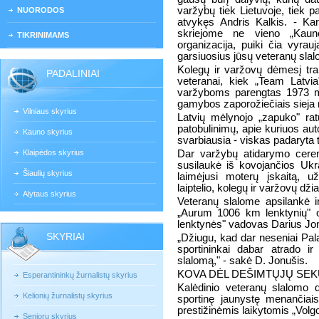
varžybų tiek Lietuvoje, tiek p
NUORODOS
atvykęs Andris Kalkis. - Kar
skriejome ne vieno „Kaun
TIKRINIMAMS
organizacija, puiki čia vyrau
garsiuosius jūsų veteranų sla
Kolegų ir varžovų dėmesį tra
PADALINIAI
veteranai, kiek „Team Latvia
varžyboms parengtas 1973 
gamybos zaporožiečiais sieja
Vilniaus skyrius
Latvių mėlynojo „zapuko" rat
patobulinimų, apie kuriuos aut
Kauno skyrius
svarbiausia - viskas padaryta t
Klaipėdos skyrius
Dar varžybų atidarymo cerem
susilaukė iš kovojančios Ukr
Šiaulių skyrius
laimėjusi moterų įskaitą, u
laiptelio, kolegų ir varžovų dž
Alytaus skyrius
Veteranų slalome apsilankė ir
„Aurum 1006 km lenktynių" o
lenktynės" vadovas Darius Jo
SKYRIAI
„Džiugu, kad dar neseniai Pa
sportininkai dabar atrado ir
slalomą," - sakė D. Jonušis.
KOVA DĖL DEŠIMTŲJŲ SEK
Esperantininkų žurnalistų skyrius
Kalėdinio veteranų slalomo d
Kelionių žurnalistų skyrius
sportinę jaunystę menančiai
prestižinėmis laikytomis „Volg
Senjorų skyrius