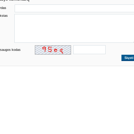
rdas
kstas
saugos kodas