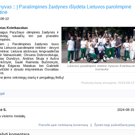
hyvas :: Į Paralimpines žaidynes išlydėta Lietuvos parolimpinė
tinė
-08-10
utas Kvietkauskas
aigus Paryžiaus olimpinės žaidynės ir
viejų savaičių ten pat prasidės
impinės.
dien į Parolimpines žaidynes buvo
ėta Lietuvos parolimpinė rinktinė - devyni
ininkai. Lietuvai atstovaus lengvaatlečiai
ė Vainauskaitė, Oksana Dobrovolskaja,
tas Dundzys, Andrius Skuja ir Aušra
nkšnytė, šaulė Raimeda Bučinskytė,
kikai Edgaras Matakas bei Gabrielė
Lietuvos paralimpinė rinktinė.Vytauto Kvietkausk
ičiūtė ir dziudo imtynininkas Osvaldas
nuotauka
kis.
me jiems sėkmingų startų ir pergalingų finišų!
Paskutinį kartą atnaujinta: 2024-08-12
tgal
ė S.
2024-08-15
u visiems medalių.
Pranešti apie netinkamą komentarą
|
Žymėti kaip pažeidžiantį įsta
ašyti komentarą