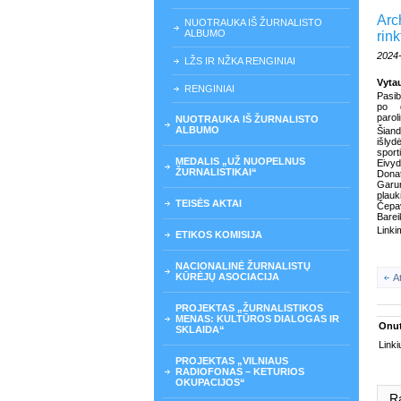
Arc
NUOTRAUKA IŠ ŽURNALISTO
ALBUMO
rink
2024
LŽS IR NŽKA RENGINIAI
Vyta
RENGINIAI
Pasib
po d
parol
NUOTRAUKA IŠ ŽURNALISTO
ALBUMO
Šian
išlyd
sport
MEDALIS „UŽ NUOPELNUS
Eivyd
ŽURNALISTIKAI“
Dona
Garu
plau
TEISĖS AKTAI
Čepav
Barei
Linki
ETIKOS KOMISIJA
NACIONALINĖ ŽURNALISTŲ
KŪRĖJŲ ASOCIACIJA
A
PROJEKTAS „ŽURNALISTIKOS
MENAS: KULTŪROS DIALOGAS IR
Onut
SKLAIDA“
Linki
PROJEKTAS „VILNIAUS
RADIOFONAS – KETURIOS
OKUPACIJOS“
R