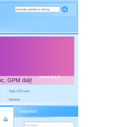
oc. GPM dalį!
Tapk LŽS nariu
Nariams
NARIAMS