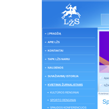
Į PRADŽIĄ
APIE LŽS
KONTAKTAI
TAPK LŽS NARIU
NAUJIENOS
SUVAŽIAVIMŲ ISTORIJA
Api
KVIETIMAI ŽURNALISTAMS
NŽ
KULTŪROS RENGINIAI
Kvietimai
Sp
SPORTO RENGINIAI
SPAUDOS KONFERENCIJOS