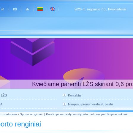
2026 m. rugpjucio 7 d., Penktadienis
Kviečiame paremti LŽS skiriant 0,6 pr
e LŽS
Kontaktai
KA
Naujienų prenumerata el. paštu
 žurnalistams
›
Sporto renginiai
›
Į Paralimpines žaidynes išlydėta Lietuvos parolimpinė rinktinė
orto renginiai