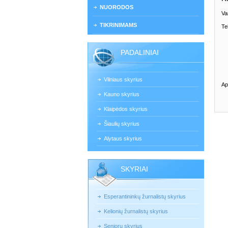
NUORODOS
Va
TIKRINIMAMS
Te
PADALINIAI
Vilniaus skyrius
Ap
Kauno skyrius
Klaipėdos skyrius
Šiaulių skyrius
Alytaus skyrius
SKYRIAI
Esperantininkų žurnalistų skyrius
Kelionių žurnalistų skyrius
Senjorų skyrius