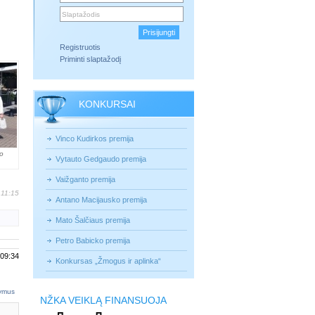
Registruotis
Priminti slaptažodį
KONKURSAI
Vinco Kudirkos premija
o
Vytauto Gedgaudo premija
Vaižganto premija
 11:15
Antano Macijausko premija
Mato Šalčiaus premija
Petro Babicko premija
 09:34
Konkursas „Žmogus ir aplinka“
tymus
NŽKA VEIKLĄ FINANSUOJA