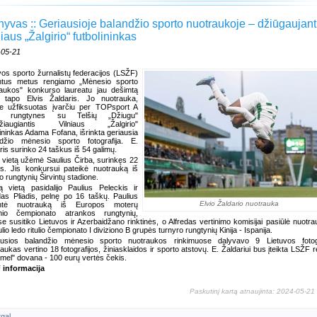
hyvas :: Geriausioje balandžio sporto nuotraukoje – džiūgaujant
iaus „Žalgirio“ futbolininkas
-05-21
vos sporto žurnalistų federacijos (LSŽF)
intus metus rengiamo „Mėnesio sporto
raukos" konkurso laureatu jau dešimtą
ą tapo Elvis Žaldaris. Jo nuotrauka,
je užfiksuotas įvarčiu per TOPsport A
s rungtynes su Telšių „Džiugu"
džiaugiantis Vilniaus „Žalgirio"
lininkas Adama Fofana, išrinkta geriausia
ndžio mėnesio sporto fotografija. E.
ris surinko 24 taškus iš 54 galimų.
 vietą užėmė Saulius Čirba, surinkęs 22
s. Jis konkursui pateikė nuotrauką iš
lo rungtynių Širvintų stadione.
ą vietą pasidalijo Paulius Peleckis ir
das Pliadis, pelnę po 16 taškų. Paulius
Elvio Žaldario nuotrauka
untė nuotrauką iš Europos moterų
inio čempionato atrankos rungtynių,
se susitiko Lietuvos ir Azerbaidžano rinktinės, o Alfredas vertinimo komisijai pasiūlė nuotra
lio ledo ritulio čempionato I diviziono B grupės turnyro rungtynių Kinija - Ispanija.
ausios balandžio mėnesio sporto nuotraukos rinkimuose dalyvavo 9 Lietuvos fotogr
aukas vertino 18 fotografijos, žiniasklaidos ir sporto atstovų. E. Žaldariui bus įteikta LSŽF 
el" dovana - 100 eurų vertės čekis.
 informacija
Paskutinį kartą atnaujinta: 2024-05-21
tgal