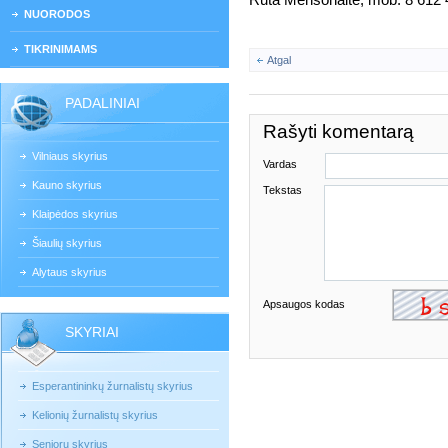
Rūta Mensonaitė, mob. 8 612 49
NUORODOS
TIKRINIMAMS
Atgal
PADALINIAI
Rašyti komentarą
Vilniaus skyrius
Vardas
Kauno skyrius
Tekstas
Klaipėdos skyrius
Šiaulių skyrius
Alytaus skyrius
Apsaugos kodas
SKYRIAI
Esperantininkų žurnalistų skyrius
Kelionių žurnalistų skyrius
Senjorų skyrius