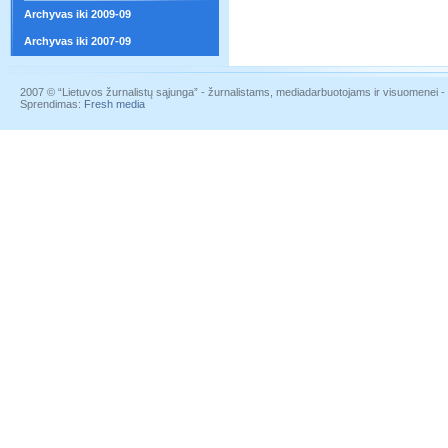
Archyvas iki 2009-09
Archyvas iki 2007-09
2007 © “Lietuvos žurnalistų sąjunga” - žurnalistams, mediadarbuotojams ir visuomenei - į
Sprendimas:
Fresh media