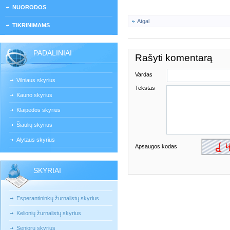
NUORODOS
Atgal
TIKRINIMAMS
PADALINIAI
Rašyti komentarą
Vardas
Vilniaus skyrius
Tekstas
Kauno skyrius
Klaipėdos skyrius
Šiaulių skyrius
Alytaus skyrius
Apsaugos kodas
SKYRIAI
Esperantininkų žurnalistų skyrius
Kelionių žurnalistų skyrius
Senjorų skyrius