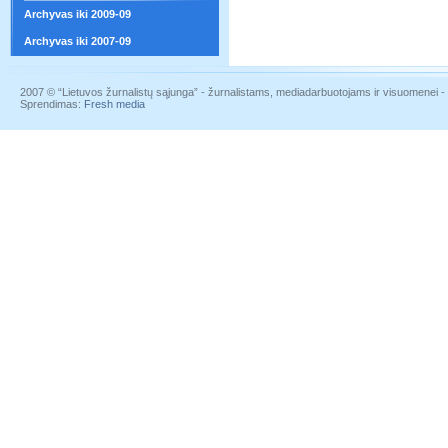
Archyvas iki 2009-09
Archyvas iki 2007-09
2007 © “Lietuvos žurnalistų sąjunga” - žurnalistams, mediadarbuotojams ir visuomenei - į
Sprendimas:
Fresh media