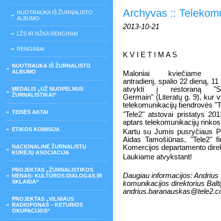
Archyvas :: Telekom
NUOTRAUKA IŠ ŽURNALISTO
ALBUMO
2013-10-21
LŽS IR NŽKA RENGINIAI
RENGINIAI
K V I E T I M A S
NUOTRAUKA IŠ ŽURNALISTO
ALBUMO
Maloniai kviečiame 
antradienį, spalio 22 dieną, 11 
atvykti į restoraną "Sa
MEDALIS „UŽ NUOPELNUS
ŽURNALISTIKAI“
Germain" (Literatų g. 9), kur 
telekomunikacijų bendrovės "Te
TEISĖS AKTAI
"Tele2" atstovai pristatys 201
aptars telekomunikacijų rinkos
ETIKOS KOMISIJA
Kartu su Jumis pusryčiaus Pet
Aidas Tamošiūnas, "Tele2" fin
NACIONALINĖ ŽURNALISTŲ
Komercijos departamento direk
KŪRĖJŲ ASOCIACIJA
Laukiame atvykstant!
PROJEKTAS „ŽURNALISTIKOS
Daugiau informacijos: Andrius
MENAS: KULTŪROS DIALOGAS IR
SKLAIDA“
komunikacijos direktorius Balt
andrius.baranauskas@tele2.
PROJEKTAS „VILNIAUS
RADIOFONAS – KETURIOS
OKUPACIJOS“