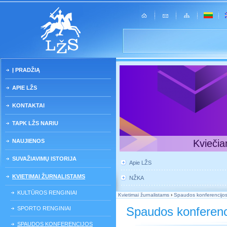
Į PRADŽIĄ
APIE LŽS
KONTAKTAI
TAPK LŽS NARIU
NAUJIENOS
Kviečia
SUVAŽIAVIMŲ ISTORIJA
Apie LŽS
KVIETIMAI ŽURNALISTAMS
NŽKA
KULTŪROS RENGINIAI
Kvietimai žurnalistams
›
Spaudos konferencijo
Spaudos konferenc
SPORTO RENGINIAI
SPAUDOS KONFERENCIJOS