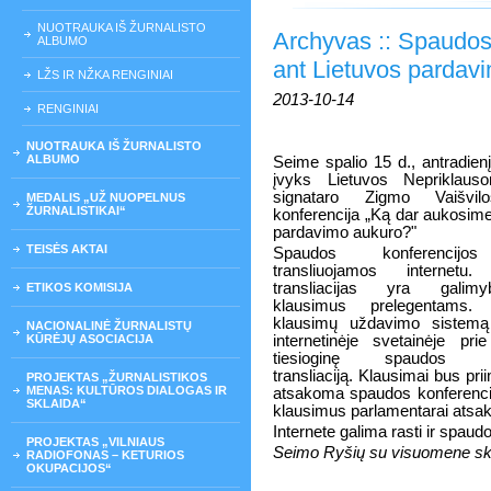
NUOTRAUKA IŠ ŽURNALISTO
Archyvas :: Spaudos
ALBUMO
ant Lietuvos pardav
LŽS IR NŽKA RENGINIAI
2013-10-14
RENGINIAI
NUOTRAUKA IŠ ŽURNALISTO
ALBUMO
Seime spalio 15 d., antradien
įvyks Lietuvos Nepriklaus
signataro Zigmo Vaišvi
MEDALIS „UŽ NUOPELNUS
ŽURNALISTIKAI“
konferencija „Ką dar aukosime
pardavimo aukuro?"
TEISĖS AKTAI
Spaudos konferencijos 
transliuojamos internetu.
transliacijas yra galim
ETIKOS KOMISIJA
klausimus prelegentams
klausimų uždavimo sistem
NACIONALINĖ ŽURNALISTŲ
KŪRĖJŲ ASOCIACIJA
internetinėje svetainėje pr
tiesioginę spaudos kon
transliaciją. Klausimai bus prii
PROJEKTAS „ŽURNALISTIKOS
MENAS: KULTŪROS DIALOGAS IR
atsakoma spaudos konferencij
SKLAIDA“
klausimus parlamentarai atsak
Internete galima rasti ir spaud
PROJEKTAS „VILNIAUS
Seimo Ryšių su visuomene skyr
RADIOFONAS – KETURIOS
OKUPACIJOS“