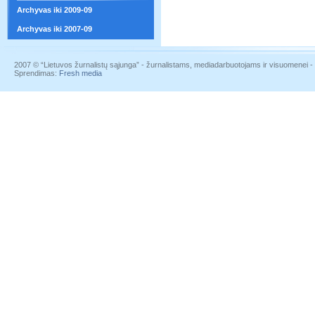
Archyvas iki 2009-09
Archyvas iki 2007-09
2007 © “Lietuvos žurnalistų sąjunga” - žurnalistams, mediadarbuotojams ir visuomenei - į
Sprendimas:
Fresh media