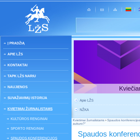
Į PRADŽIĄ
APIE LŽS
KONTAKTAI
TAPK LŽS NARIU
NAUJIENOS
Kviečia
SUVAŽIAVIMŲ ISTORIJA
Apie LŽS
KVIETIMAI ŽURNALISTAMS
NŽKA
KULTŪROS RENGINIAI
Kvietimai žurnalistams
›
Spaudos konferencijo
aukuro?“
SPORTO RENGINIAI
Spaudos konferenc
SPAUDOS KONFERENCIJOS