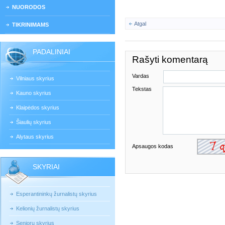
NUORODOS
Atgal
TIKRINIMAMS
PADALINIAI
Rašyti komentarą
Vardas
Vilniaus skyrius
Tekstas
Kauno skyrius
Klaipėdos skyrius
Šiaulių skyrius
Alytaus skyrius
Apsaugos kodas
SKYRIAI
Esperantininkų žurnalistų skyrius
Kelionių žurnalistų skyrius
Senjorų skyrius