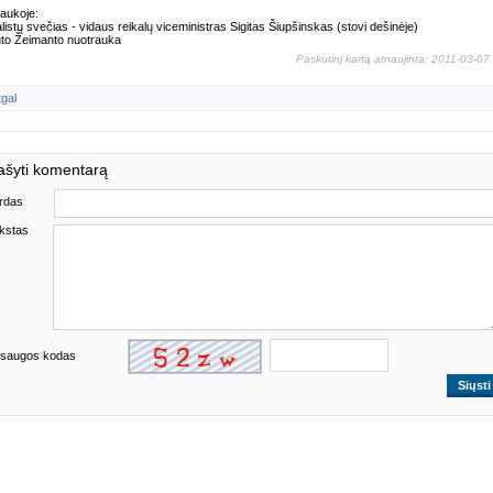
aukoje:
listų svečias - vidaus reikalų viceministras Sigitas Šiupšinskas (stovi dešinėje)
to Žeimanto nuotrauka
Paskutinį kartą atnaujinta: 2011-03-07
tgal
ašyti komentarą
rdas
kstas
saugos kodas