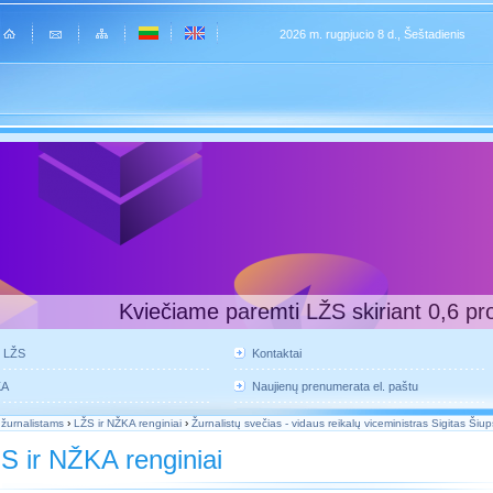
2026 m. rugpjucio 8 d., Šeštadienis
Kviečiame paremti LŽS skiriant 0,6 pr
e LŽS
Kontaktai
KA
Naujienų prenumerata el. paštu
 žurnalistams
›
LŽS ir NŽKA renginiai
›
Žurnalistų svečias - vidaus reikalų viceministras Sigitas Šiu
S ir NŽKA renginiai