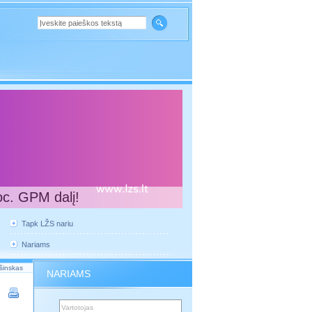
oc. GPM dalį!
Tapk LŽS nariu
Nariams
pšinskas
NARIAMS