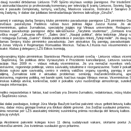
daug nuveikė dirbdamas Lietuvos TVR Sporto skyriaus vedėjo pareigose. Per trisdešim
o aistruoliai klausėsi jo profesionalių komentarų per televiziją iš įvairių Lietuvos, Sovietų Sąj
os ir pasaulio čempionatų, turnyrų, varžybų, Maskvos vasaros, Insbruko ir Sarajevo 
inių žaidynių. Ir dabar dar jubiliatas bendradarbiauja Varėnos laikraštyje „Giružis".
gametį ir vaisingą darbą Senjorų klubo pirmininko pavaduotojo pareigose LŽS pirmininko Da
evičiaus pasirašytas Padėkos raštas buvo įteiktas Algiui Juozui Kustai. Jis ak
menininkas, gabus žurnalistas, specialybę įsigijęs irgi Vilniaus universitete. Redagav
toriaus pavaduotojo pareigose dirbo laikraščiuose „Tarybinis studentas", „Gimtasis kra
uviška mugė", „Lithuania offers", „Šalies ūkis", „Naujoji politika", dirbo leidykloje „Margi ra
 redaguoja žurnalą „Gairės". Išleido publicistikos ir poezijos rinkinį „Tylioji meilė". Jis daug n
damas Senjorų klubo pirmininko pavaduotoju. Jam atsisakius šių pareigų, pavaduotojai
kti Jonas Vėlyvis ir Regimantas Romualdas Mockus. Tačiau A.J.Kusta nuo visuomeninės v
isakė. Klubas jį delegavo į LŽS Etikos komisiją.
dovanojimų klubo pirmininkas Stanislovas Pleskus pristatė svečią - Lietuvos vidaus vicemi
ą Šiupšinską. Šis politikas dirbo Vyriausybės ir Prezidento kanceliarijose, Lietuvos saviva
iacijoje. Nuo 2009 m. - vidaus reikalų viceministras. Jis yra nemažai nuveikęs vieš
istravime, regioninėje politikoje, vietos savivaldų tobulinime ir reorganizavime. Todėl ir pokal
listais sukosi apie savivaldą, centro ir vietinių valdžios organų sąveiką, pareigų ir pri
dalijimą. Žurnalistai kėlė ir aktualias problemas: seniūnijų mažareikšmiškumą, apsk
istravimą, regioninę politiką, net bandė spėti, kad bus naujas Vilniaus meras. Viceministras S
inskas kalbėjo atvirai, konkrečiai, todėl ir pokalbis vyko nuoširdžioje atmosferoje, sutei
naujos informacijos.
 neliko nepastebėtas ir faktas, kad svečiais yra žinomo žurnalisto, redaktoriaus, mūsų klubo
 Šiupšinsko sūnus.
aliai daliai pasibaigus, kolegė Jūra Marija Baužytė karštai pakvietė visus gelbėti lietuvių kalb
u, dabar mūsų gimtajai šnekai yra iškilusi didėlė grėsmė. Jos žodžiai susilaukė pritarimo
minta neseniai per LŽS ataskaitinį rinkiminį susirinkimą priimta rezoliucija dėl lietuvių kalbos
lyta ją vykdyti.
ija Akstinienė pakvietė kolegas kovo 11 dieną sudalyvauti vakare, skirtame poetui Ju
nkevičiui atminti. Jos kvietimas susilaukė gyvo pritarimo.