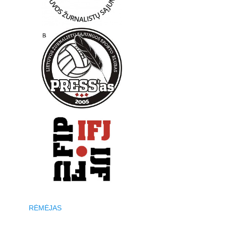
RĖMĖJAS