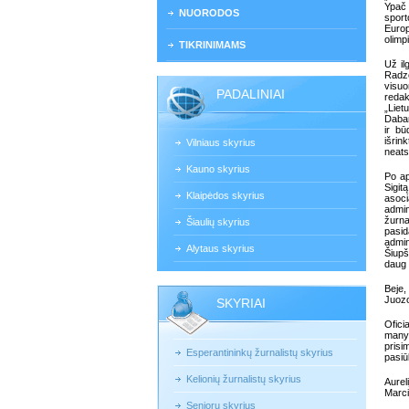
Ypač 
NUORODOS
sport
Europ
olimp
TIKRINIMAMS
Už il
Radz
visuo
PADALINIAI
redak
„Liet
Dabar
ir bū
išrin
Vilniaus skyrius
neats
Kauno skyrius
Po ap
Sigit
Klaipėdos skyrius
asoc
admin
žurna
Šiaulių skyrius
pasi
admin
Alytaus skyrius
Šiupš
daug 
Beje,
Juozo
SKYRIAI
Ofici
manym
prisi
Esperantininkų žurnalistų skyrius
pasiū
Kelionių žurnalistų skyrius
Aurel
Marci
Senjorų skyrius