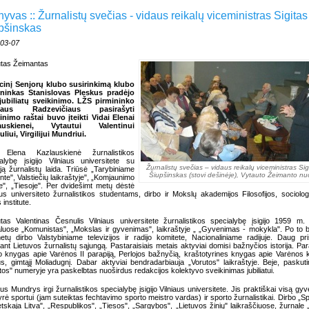
hyvas :: Žurnalistų svečias - vidaus reikalų viceministras Sigitas
pšinskas
-03-07
tas Žeimantas
icinį Senjorų klubo susirinkimą klubo
ininkas Stanislovas Pleskus pradėjo
jubiliatų sveikinimo. LŽS pirmininko
niaus Radzevičiaus pasirašyti
inimo raštai buvo įteikti Vidai Elenai
auskienei, Vytautui Valentinui
liui, Virgilijui Mundriui.
 Elena Kazlauskienė žurnalistikos
alybę įsigijo Vilniaus universitete su
Žurnalistų svečias – vidaus reikalų viceministras Sig
ją žurnalistų laida. Triūsė „Tarybiniame
Šiupšinskas (stovi dešinėje), Vytauto Žeimanto nuo
nte", Valstiečių laikraštyje", „Komjaunimo
je", „Tiesoje". Per dvidešimt metų dėstė
aus universiteto žurnalistikos studentams, dirbo ir Mokslų akademijos Filosofijos, sociologi
 institute.
tas Valentinas Česnulis Vilniaus universitete žurnalistikos specialybę įsigijo 1959 m.
luose „Komunistas", „Mokslas ir gyvenimas", laikraštyje „ „Gyvenimas - mokykla". Po to 
tų dirbo Valstybiniame televizijos ir radijo komitete, Nacionaliniame radijuje. Daug pri
iant Lietuvos žurnalistų sąjungą. Pastaraisiais metais aktyviai domisi bažnyčios istorija. Par
do knygas apie Varėnos II parapiją, Perlojos bažnyčią, kraštotyrines knygas apie Varėnos 
us, gimtąjį Moliadugnį. Dabar aktyviai bendradarbiauja „Vorutos" laikraštyje. Beje, paskut
tos" numeryje yra paskelbtas nuoširdus redakcijos kolektyvo sveikinimas jubiliatui.
lijus Mundrys irgi žurnalistikos specialybę įsigijo Vilniaus universitete. Jis praktiškai visą gy
rė sportui (jam suteiktas fechtavimo sporto meistro vardas) ir sporto žurnalistikai. Dirbo „Sp
tskaja Litva", „Respublikos", „Tiesos", „Sargybos", „Lietuvos žinių" laikraščiuose, žurnale 