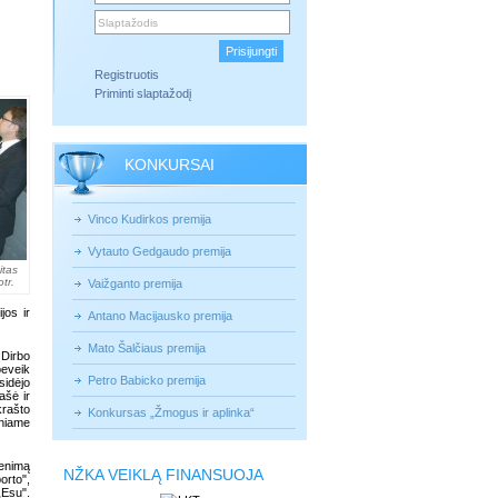
Registruotis
Priminti slaptažodį
KONKURSAI
Vinco Kudirkos premija
Vytauto Gedgaudo premija
itas
tr.
Vaižganto premija
jos ir
Antano Macijausko premija
Mato Šalčiaus premija
 Dirbo
beveik
Petro Babicko premija
sidėjo
ašė ir
krašto
Konkursas „Žmogus ir aplinka“
iniame
venimą
NŽKA VEIKLĄ FINANSUOJA
orto",
„Esu".