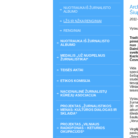
Arc
NUOTRAUKA IŠ ŽURNALISTO
ALBUMO
Šiu
2011
LŽS IR NŽKA RENGINIAI
Vytau
RENGINIAI
Trad
NUOTRAUKA IŠ ŽURNALISTO
pirm
ALBUMO
nuo 
Dai
sveik
MEDALIS „UŽ NUOPELNUS
Kazl
ŽURNALISTIKAI“
Česnu
Vida
TEISĖS AKTAI
speci
šeštą
stude
ETIKOS KOMISIJA
tieso
Vilni
teisės
NACIONALINĖ ŽURNALISTŲ
KŪRĖJŲ ASOCIACIJA
Vytau
žurna
PROJEKTAS „ŽURNALISTIKOS
30 me
MENAS: KULTŪROS DIALOGAS IR
atkur
SKLAIDA“
išlei
šauli
„Voru
PROJEKTAS „VILNIAUS
RADIOFONAS – KETURIOS
Virgi
OKUPACIJOS“
pasky
„Sove