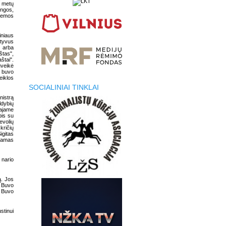
t metų
ungos,
žiemos
iniaus
tyvus
o arba
štas",
štai".
uveikė
s buvo
eiklos
SOCIALINIAI TINKLAI
nistrą
ldybių
ajame
bis su
evolių
ričių
igitas
kdamas
 nario
ą. Jos
. Buvo
. Buvo
stinui