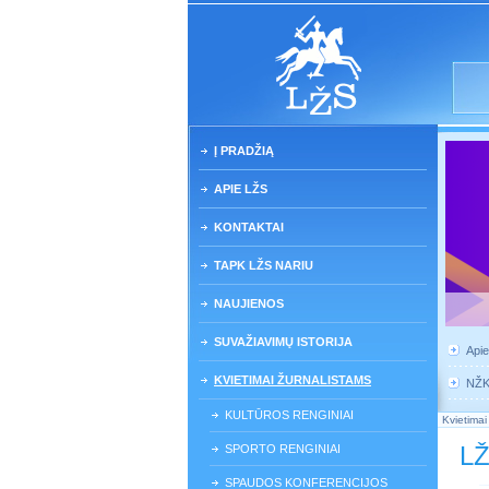
Į PRADŽIĄ
APIE LŽS
KONTAKTAI
TAPK LŽS NARIU
NAUJIENOS
SUVAŽIAVIMŲ ISTORIJA
Api
KVIETIMAI ŽURNALISTAMS
NŽ
KULTŪROS RENGINIAI
Kvietimai
LŽ
SPORTO RENGINIAI
SPAUDOS KONFERENCIJOS