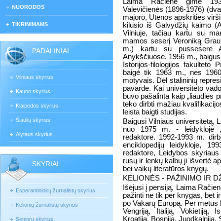
Laima Račienė gimė 1939
NUORODOS
Valevičienės (1896-1976) (dvar
majoro, Utenos apskrities virš
TIKRINIMAMS
kilusio iš Galvydžių kaimo (
Vilniuje, tačiau kartu su ma
mamos seserį Veroniką Grauž
m.) kartu su pussesere A
PADALINIAI
Anykščiuose. 1956 m., baigusi 
Istorijos-filologijos fakultet
baigė tik 1963 m., nes 1960 
Vilniaus skyrius
motyvais. Dėl stalininių repres
pavarde. Kai universiteto vado
Kauno skyrius
buvo pašalinta kaip „liaudies p
teko dirbti mažiau kvalifikacij
Klaipėdos skyrius
leista baigti studijas.
Šiaulių skyrius
Baigusi Vilniaus universitetą, 
nuo 1975 m. - leidykloje „
Alytaus skyrius
redaktore. 1992-1993 m. dirb
enciklopedijų leidykloje, 19
redaktore, Leidybos skyriaus
rusų ir lenkų kalbų ji išvertė
SKYRIAI
bei vaikų literatūros knygų.
KELIONĖS - PAŽINIMO IR 
Išėjusi į pensiją, Laima Račien
Esperantininkų žurnalistų skyrius
pažinti ne tik per knygas, bet 
po Vakarų Europą. Per metus ke
Kelionių žurnalistų skyrius
Vengriją, Italiją, Vokietiją,
Kroatiją, Bosniją, Juodkalniją, 
Senjorų skyrius