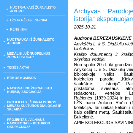
NUOTRAUKA IŠ ŽURNALISTO
Archyvas :: Parodoje
ALBUMO
istorija“ eksponuojami
LŽS IR NŽKA RENGINIAI
2025-10-21
RENGINIAI
Audronė BEREZAUSKIENĖ
NUOTRAUKA IŠ ŽURNALISTO
ALBUMO
Anykščių L. ir S. Didžiulių vie
bibliotekos
MEDALIS „UŽ NUOPELNUS
Krašto dokumentų ir krašto
ŽURNALISTIKAI“
skyriaus vedėja
Nuo spalio 20 d. iki gruodžio
TEISĖS AKTAI
Anykščių L. ir S. Didžiulių vie
bibliotekoje veiks šaukš
ETIKOS KOMISIJA
kolekcijos paroda „Kiekv
šaukštelis - istorija". Par
pristatoma šviesaus atm
NACIONALINĖ ŽURNALISTŲ
KŪRĖJŲ ASOCIACIJA
redaktorės, vertėjos L
Račienės (1939-2024) ir jos vy
PROJEKTAS „ŽURNALISTIKOS
LŽS nario Antano Račio (19
MENAS: KULTŪROS DIALOGAS IR
kolekcija. Tai unikali kelioni
SKLAIDA“
kaip dešimt metų. Šaukšteliu
Bukelienė.
PROJEKTAS „VILNIAUS
APIE KOLEKCIJOS SAVININ
RADIOFONAS – KETURIOS
OKUPACIJOS“