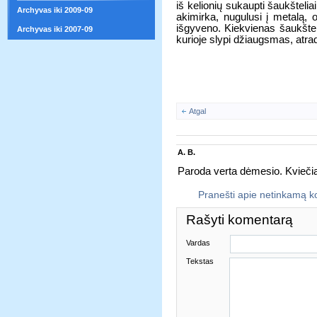
iš kelionių sukaupti šaukšteliai
Archyvas iki 2009-09
akimirka, nugulusi į metalą, 
išgyveno. Kiekvienas šaukštel
Archyvas iki 2007-09
kurioje slypi džiaugsmas, atra
Atgal
A. B.
Paroda verta dėmesio. Kviečia
Pranešti apie netinkamą 
Rašyti komentarą
Vardas
Tekstas