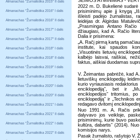
ŠEIMOS ATMINIMAS - VER
Almanachas "Žurnalistika 2015" II dalis
2022 m. D. Bukelienė sudarė ir
Almanachas "Žurnalistika 2016" I dalis
prisiminimų apie jį knygą „I
išleisti padėjo žurnalistas, 
Almanachas "Žurnalistika 2016" II dalis
leidėjas dr. Algirdas Matulev
„Prasmingas Antano Račio g
Almanachas "Žurnalistika 2017" I dalis
džiaugiasi, kad A. Račio liter
Dalia ir prisimena:
Almanachas "Žurnalistika 2017" II dalis
„A. Račį pirmą kartą pamačiau
institute, kai spaudos kon
Almanachas "Žurnalistika 2018" I dalis
„Visuotinės lietuvių encikloped
kalbėjo laisvai, raiškiai, než
Almanachas "Žurnalistika 2018" II dalis
faktus, aiškiai duodamas supras
Almanachas "Žurnalistika 2019" I dalis
V. Žeimantas pabrėžė, kad A.
Almanachas "Žurnalistika 2019" II dalis
lietuviškų enciklopedijų leidim
kurio vyriausiasis redaktorius 
Almanachas "Žurnalistika 2020" I dalis
enciklopediją", bet ir „
enciklopedijos" tritomius, p
Almanachas "Žurnalistika 2020" II dalis
enciklopediją" ir „Technikos e
redagavo dvitomį enciklopedinį
Almanachas "Žurnalistika 2021" I dalis
Nuo 1991 m. A. Račis prikla
Almanachas "Žurnalistika 2021" II dalis
dalyvavo jos veikloje, paske
prisiminimų, kurie buvo paskel
Almanachas "Žurnalistika 2022" I dalis
kultūra, dabartis" (2014). Nu
komisijos narys.
Almanachas "Žurnalistika 2022" II dalis
Pasak žurnalisto, rašytojo V. 