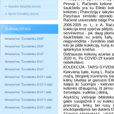
Pirmoji L. Račienės kelionė
Spaudos fotografų skyrius
šaukštelis yra su Eifelio bok
kelionės į Prancūziją ir laikyt
Sporto žurnalistų skyrius
Paryžiaus simboliu atsirado
Račienė universitete baigė Pran
2008-2009 m. L. ir A. Račam
ŽURNALISTIKA
kolekcija ėmė sparčiai pildytis
serviravimui - juk daug įdomia
šaukšteliais su įvairių šali
Almanachas "Žurnalistika 2008"
neįgyvendinta - šventinio st
kito jie pildė kolekciją, kurią
Almanachas "Žurnalistika 2009"
aplankytus kraštus.
Didžiausias kelionių azartas p
Almanachas "Žurnalistika 2010"
2020 m. Po COVID-19 karantin
Almanachas "Žurnalistika 2011"
nebekeliavo.
KOLEKCIJA - TARSI GYVE
Almanachas "Žurnalistika 2012"
Kiekviena šalis, kurią L. Rač
mažą, blizgantį suvenyrinį ša
Almanachas "Žurnalistika 2013" I dalis
kalnų siluetas ar garsusis Ei
Italijos iki Suomijos - kiekvi
Almanachas "Žurnalistika 2013" II dalis
kelionės džiaugsmą. Iš pirmo ž
žemėlapis, sudėtas į delną.
Almanachas "Žurnalistika 2014" I dalis
Anykščių viešojoje bibliotek
Almanachas "Žurnalistika 2014" II dalis
galės susipažinti ir su kole
prancūzų, lenkų bei rusų k
Almanachas "Žurnalistika 2015" I dalis
enciklopedijomis bei dukters 