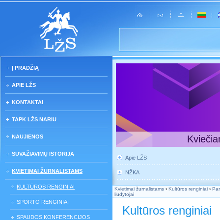
Į PRADŽIĄ
APIE LŽS
KONTAKTAI
TAPK LŽS NARIU
NAUJIENOS
Kviečia
SUVAŽIAVIMŲ ISTORIJA
Apie LŽS
KVIETIMAI ŽURNALISTAMS
NŽKA
KULTŪROS RENGINIAI
Kvietimai žurnalistams
›
Kultūros renginiai
›
Par
liudytojai
SPORTO RENGINIAI
Kultūros renginiai
SPAUDOS KONFERENCIJOS