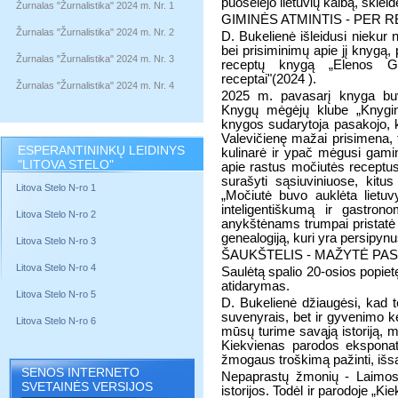
puoselėjo lietuvių kalbą, sklei
Žurnalas "Žurnalistika" 2024 m. Nr. 1
GIMINĖS ATMINTIS - PER 
Žurnalas "Žurnalistika" 2024 m. Nr. 2
D. Bukelienė išleidusi niekur 
bei prisiminimų apie jį knygą,
Žurnalas "Žurnalistika" 2024 m. Nr. 3
receptų knygą „Elenos Gra
receptai"(2024 ).
Žurnalas "Žurnalistika" 2024 m. Nr. 4
2025 m. pavasarį knyga buvo
Knygų mėgėjų klube „Knygin
knygos sudarytoja pasakojo, 
Valevičienę mažai prisimena, t
ESPERANTININKŲ LEIDINYS
kulinarė ir ypač mėgusi gamin
"LITOVA STELO"
apie rastus močiutės receptus, 
surašyti sąsiuviniuose, kitus 
Litova Stelo N-ro 1
„Močiutė buvo auklėta lietu
inteligentiškumą ir gastron
Litova Stelo N-ro 2
anykštėnams trumpai pristatė n
genealogiją, kuri yra persipyn
Litova Stelo N-ro 3
ŠAUKŠTELIS - MAŽYTĖ PA
Litova Stelo N-ro 4
Saulėtą spalio 20-osios popiet
atidarymas.
Litova Stelo N-ro 5
D. Bukelienė džiaugėsi, kad t
suvenyrais, bet ir gyvenimo ke
Litova Stelo N-ro 6
mūsų turime savąją istoriją, m
Kiekvienas parodos eksponata
žmogaus troškimą pažinti, išsau
SENOS INTERNETO
Nepaprastų žmonių - Laimos
SVETAINĖS VERSIJOS
istorijos. Todėl ir parodoje „Ki