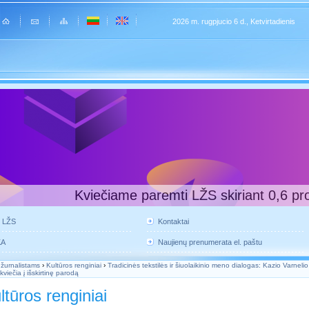
2026 m. rugpjucio 6 d., Ketvirtadienis
Kviečiame paremti LŽS skiriant 0,6 pr
e LŽS
Kontaktai
KA
Naujienų prenumerata el. paštu
 žurnalistams
›
Kultūros renginiai
›
Tradicinės tekstilės ir šiuolaikinio meno dialogas: Kazio Varneli
kviečia į išskirtinę parodą
ltūros renginiai