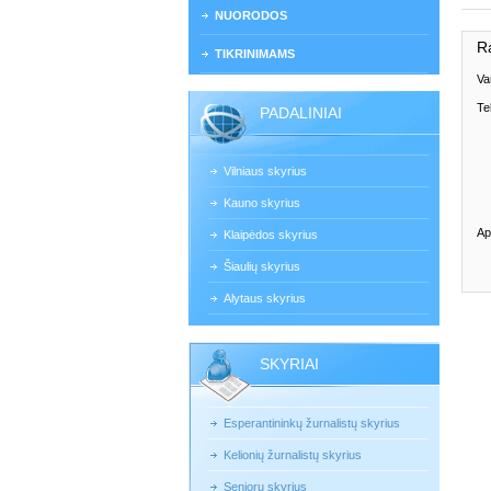
NUORODOS
R
TIKRINIMAMS
Va
Te
PADALINIAI
Vilniaus skyrius
Kauno skyrius
Ap
Klaipėdos skyrius
Šiaulių skyrius
Alytaus skyrius
SKYRIAI
Esperantininkų žurnalistų skyrius
Kelionių žurnalistų skyrius
Senjorų skyrius