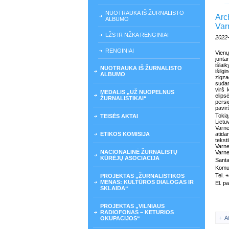
NUOTRAUKA IŠ ŽURNALISTO
Arc
ALBUMO
Var
LŽS IR NŽKA RENGINIAI
2022
RENGINIAI
Vien
junta
išlai
NUOTRAUKA IŠ ŽURNALISTO
išilg
ALBUMO
zigz
suda
virš 
MEDALIS „UŽ NUOPELNUS
elip
ŽURNALISTIKAI“
pers
pavir
Tokią
TEISĖS AKTAI
Liet
Varne
ETIKOS KOMISIJA
atida
teks
Varne
NACIONALINĖ ŽURNALISTŲ
Varne
KŪRĖJŲ ASOCIACIJA
Santa
Komun
Tel. 
PROJEKTAS „ŽURNALISTIKOS
MENAS: KULTŪROS DIALOGAS IR
El. p
SKLAIDA“
PROJEKTAS „VILNIAUS
RADIOFONAS – KETURIOS
A
OKUPACIJOS“