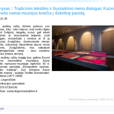
hyvas :: Tradicinės tekstilės ir šiuolaikinio meno dialogas: Kazio
nelio namai-muziejus kviečia į išskirtinę parodą
-11-30
ų audinių raštų ritminis judesys vos
mas, kitų - toks stiprus, kad sunku ilgiau
kyti žvilgsnį; langelių srovė gali tekėti
inėmis ar skersinėmis linijomis, srūti
agais, virstančiais į rombus ar iš jų
rytas žvaigždes, sluoksniuotis vienas
kito, sūkuriuoti. Apskritimai akyse virsta
sėmis, žvaigždėmis, ima raibuliuoti
idengiančiais ratais - tarsi vandens
šius įmetus akmenį.
 audinių raštų magiją bus galima išvysti
uvos nacionalinio muziejaus Kazio
lio namuose-muziejuje lapkričio 30 d.
romoje parodoje „Etnografinis opartas:
tilės tradicija", kuri skiriama Kazio
lio mamai - audėjai Teofilei Domarkaitei-
lienei (1877-1969).
 Lingevičiūtė
ikacijos specialistė
+370 67304145
aštas: santa.lingeviciute@lnm.lt
Paskutinį kartą atnaujinta: 2022-12-11
tgal