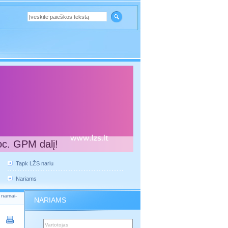
oc. GPM dalį!
Tapk LŽS nariu
Nariams
o namai-
NARIAMS