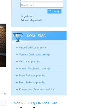
Registruotis
Priminti slaptažodį
KONKURSAI
Vinco Kudirkos premija
Vytauto Gedgaudo premija
Vaižganto premija
Antano Macijausko premija
Mato Šalčiaus premija
Petro Babicko premija
Konkursas „Žmogus ir aplinka“
 11:12
NŽKA VEIKLĄ FINANSUOJA