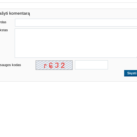
ašyti komentarą
rdas
kstas
saugos kodas