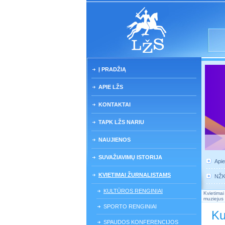
Į PRADŽIĄ
APIE LŽS
KONTAKTAI
TAPK LŽS NARIU
NAUJIENOS
SUVAŽIAVIMŲ ISTORIJA
Api
KVIETIMAI ŽURNALISTAMS
NŽ
KULTŪROS RENGINIAI
Kvietimai
muziejus 
SPORTO RENGINIAI
Ku
SPAUDOS KONFERENCIJOS